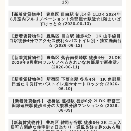
15)
【新着賃貸物件】 豊島区 目白駅 徒歩4分 1LDK 2024年
8月室内フルリノベーション！角部屋☆駅近☆1階まいば
すけっと☆ (2026-06-13)
【新着賃貸物件】 豊島区 目白駅 徒歩4分 1K 山手線目
白駅徒歩4分でアクセス便利☆バストイレ別・独立洗面台
☆ (2026-06-12)
【新着賃貸物件】 豊島区 落合南長崎駅 徒歩4分 2LDK
2026年6月室内フルリノベ☆きれいなお部屋で新生活♪
(2026-06-11)
【新着賃貸物件】 新宿区 下落合駅 徒歩4分 1K 角部屋
日当たり良好☆バストイレ別☆オートロック☆ (2026-
06-10)
【新着賃貸物件】 板橋区 蓮根駅 徒歩6分 2LDK 都営三
田線蓮根駅徒歩６分の大規模分譲マンション☆ (2026-
06-09)
【新着賃貸物件】 豊島区 雑司が谷駅 徒歩6分 2K 二人入
居可☆閑静な住宅街☆日当たり・通風良好☆趣のある和