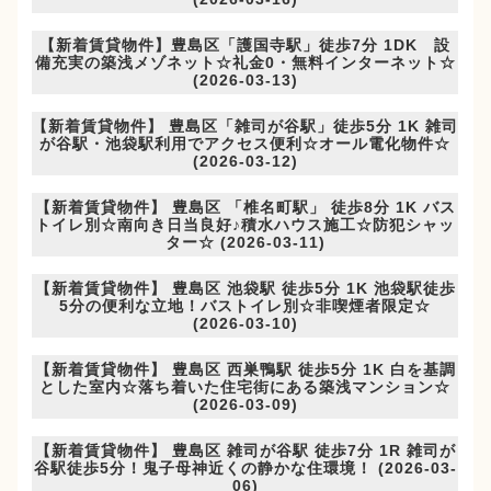
【新着賃貸物件】豊島区「護国寺駅」徒歩7分 1DK 設
備充実の築浅メゾネット☆礼金0・無料インターネット☆
(2026-03-13)
【新着賃貸物件】 豊島区「雑司が谷駅」徒歩5分 1K 雑司
が谷駅・池袋駅利用でアクセス便利☆オール電化物件☆
(2026-03-12)
【新着賃貸物件】 豊島区 「椎名町駅」 徒歩8分 1K バス
トイレ別☆南向き日当良好♪積水ハウス施工☆防犯シャッ
ター☆ (2026-03-11)
【新着賃貸物件】 豊島区 池袋駅 徒歩5分 1K 池袋駅徒歩
5分の便利な立地！バストイレ別☆非喫煙者限定☆
(2026-03-10)
【新着賃貸物件】 豊島区 西巣鴨駅 徒歩5分 1K 白を基調
とした室内☆落ち着いた住宅街にある築浅マンション☆
(2026-03-09)
【新着賃貸物件】 豊島区 雑司が谷駅 徒歩7分 1R 雑司が
谷駅徒歩5分！鬼子母神近くの静かな住環境！ (2026-03-
06)