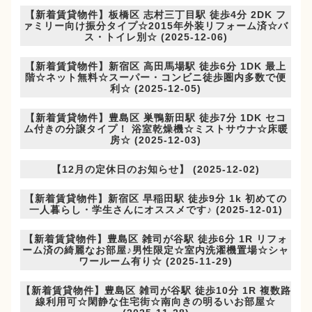
【新着賃貸物件】板橋区 志村三丁目駅 徒歩4分 2DK フ
ァミリー向け振分タイプ☆2015年外装リフォーム済☆バ
ス・トイレ別☆ (2025-12-06)
【新着賃貸物件】新宿区 高田馬場駅 徒歩6分 1DK 最上
階☆ネット無料☆スーパー・コンビニ徒歩圏内多数で便
利☆ (2025-12-05)
【新着賃貸物件】豊島区 巣鴨新田駅 徒歩7分 1DK セコ
ム付きの分譲タイプ！ 浴室乾燥機☆ミストサウナ☆床暖
房☆ (2025-12-03)
【12月の定休日のお知らせ】 (2025-12-02)
【新着賃貸物件】新宿区 早稲田駅 徒歩9分 1k 初めての
一人暮らし・学生さんにオススメです♪ (2025-12-01)
【新着賃貸物件】豊島区 雑司が谷駅 徒歩6分 1R リフォ
ーム済の綺麗なお部屋♪男性限定☆室内洗濯機置場☆シャ
ワールーム有り☆ (2025-11-29)
【新着賃貸物件】豊島区 雑司が谷駅 徒歩10分 1R 複数路
線利用可☆閑静な住宅街☆南向きの明るいお部屋☆