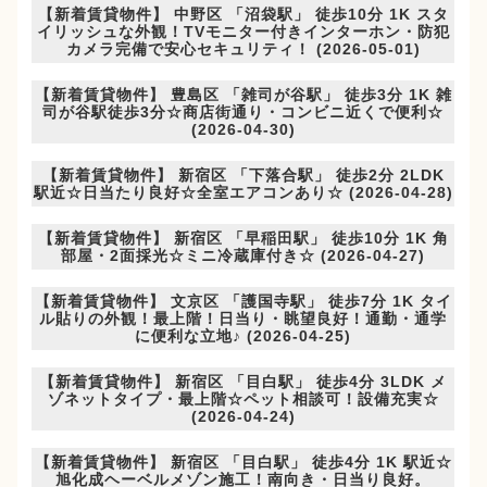
【新着賃貸物件】 中野区 「沼袋駅」 徒歩10分 1K スタ
イリッシュな外観！TVモニター付きインターホン・防犯
カメラ完備で安心セキュリティ！ (2026-05-01)
【新着賃貸物件】 豊島区 「雑司が谷駅」 徒歩3分 1K 雑
司が谷駅徒歩3分☆商店街通り・コンビニ近くで便利☆
(2026-04-30)
【新着賃貸物件】 新宿区 「下落合駅」 徒歩2分 2LDK
駅近☆日当たり良好☆全室エアコンあり☆ (2026-04-28)
【新着賃貸物件】 新宿区 「早稲田駅」 徒歩10分 1K 角
部屋・2面採光☆ミニ冷蔵庫付き☆ (2026-04-27)
【新着賃貸物件】 文京区 「護国寺駅」 徒歩7分 1K タイ
ル貼りの外観！最上階！日当り・眺望良好！通勤・通学
に便利な立地♪ (2026-04-25)
【新着賃貸物件】 新宿区 「目白駅」 徒歩4分 3LDK メ
ゾネットタイプ・最上階☆ペット相談可！設備充実☆
(2026-04-24)
【新着賃貸物件】 新宿区 「目白駅」 徒歩4分 1K 駅近☆
旭化成ヘーベルメゾン施工！南向き・日当り良好。