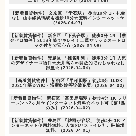
ニタ付きインターホン☆ (2026-04-08)
【新着賃貸物件】 文京区 「千石駅」 徒歩10分 1R 礼金
なし♪山手線巣鴨駅も徒歩10分☆無料インターネット☆
(2026-04-07)
【新着賃貸物件】 新宿区 「下落合駅」 徒歩3分 1R 【敷
金ゼロ物件】2016年築でキレイ！二重サッシ☆オートロ
ック付きで安心☆ (2026-04-06)
【新着賃貸物件】 豊島区 「椎名町駅」 徒歩3分 1R 人気
のデザイナーズ物件☆天井高３ｍ開放的でおしゃれなお
部屋☆ (2026-04-04)
【新着賃貸物件】 新宿区「早稲田駅」徒歩3分 1LDK
2025年築☆WIC・浴室乾燥等設備充実♪ (2026-04-03)
【新着賃貸物件】 新宿区「高田馬場駅」徒歩4分 1K フリ
ーレント2ヶ月☆インターネット無料☆ペット可【猫1匹
のみ】 (2026-04-02)
【新着賃貸物件】 豊島区 「雑司が谷駅」 徒歩2分 1K イ
ンターネット使用料無料。人気のバストイレ別。駐輪場
無料。 (2026-04-01)