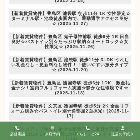
(2025-11-28)
【新着賃貸物件】豊島区 池袋駅 徒歩11分 1K 女性限定☆
ターミナル駅・池袋徒歩圏内で、通勤通学アクセス良好
☆ (2025-11-27)
【新着賃貸物件】豊島区 鬼子母神前駅 徒歩6分 1R 日当
良好☆バストイレ別☆たっぷり収納☆オートロック☆女
性限定☆ (2025-11-26)
【新着賃貸物件】豊島区 池袋駅 徒歩11分 3LDK うれし
い礼金なし・更新料なし物件！！使いやすい振分タイプ
☆ (2025-11-20)
【新着賃貸物件】豊島区 護国寺駅 徒歩6分 1DK 敷金礼
金ナシ！室内フルリフォーム実施☆静かな住環境です☆
(2025-11-18)
【新着賃貸物件】文京区 護国寺駅 徒歩5分 2K 全面リフ
ォーム済み☆バストイレ別☆角部屋2面採光♪ (2025-11-
17)
【ピックアップ物件】希少な新築戸建て賃貸が完成しま
した！11/14 14：00以降ご内見いただけます！ (2025-
店舗電話
来店予約
くらしーど24
退居の手続き
11-14)