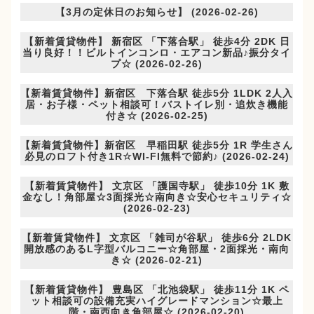
【3月の定休日のお知らせ】 (2026-02-26)
【新着賃貸物件】 新宿区 「下落合駅」 徒歩4分 2DK 日
当り良好！！ビルトインコンロ・エアコン新品♪振分タイ
プ☆ (2026-02-26)
【新着賃貸物件】新宿区 下落合駅 徒歩5分 1LDK 2人入
居・お子様・ペット相談可！バストイレ別・追炊き機能
付き☆ (2026-02-25)
【新着賃貸物件】新宿区 早稲田駅 徒歩5分 1R 学生さん
必見のロフト付き1R☆WI-FI無料で節約♪ (2026-02-24)
【新着賃貸物件】 文京区 「護国寺駅」 徒歩10分 1K 敷
金なし！角部屋☆3面採光☆南向き☆安心セキュリティ☆
(2026-02-23)
【新着賃貸物件】 文京区 「雑司が谷駅」 徒歩6分 2LDK
開放感のあるL字型バルコニー☆角部屋・2面採光・南向
き☆ (2026-02-21)
【新着賃貸物件】 豊島区 「北池袋駅」 徒歩11分 1K ペ
ット相談可の設備充実ハイグレードマンション☆最上
階・南西向き角部屋☆ (2026-02-20)