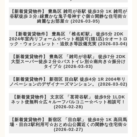
【新着賃貸物件】 豊島区 雑司が谷駅 徒歩3分 1K 雑司が
谷駅徒歩３分♪緑豊かな鬼子母神すぐ側☆閑静な住宅街☆
綺麗なお部屋☆ (2026-03-05)
【新着賃貸物件】 豊島区 「椎名町駅」 徒歩5分 2DK
2024年室内リフォーム☆ペット相談可(猫1匹)☆オートロ
ック・ウォシュレット・追炊き等設備充実 (2026-03-04)
【新着賃貸物件】 豊島区 「雑司が谷駅」 徒歩7分 2DK
大型スーパー徒歩２分☆バストイレ別☆南向き☆振分け
タイプ☆ (2026-03-03)
【新着賃貸物件】 新宿区 目白駅 徒歩4分 1R 2004年リ
ノベーションのデザイナーズマンション。 (2026-03-02)
【新着賃貸物件】 文京区 「茗荷谷駅」 徒歩9分 1LDK
ネット使無料☆広々ルーフバルコニー☆ペット相談可！
(2026-02-28)
【新着賃貸物件】 新宿区 「目白駅」 徒歩8分 1K 高田馬
場・目白2駅利用可☆おとめ山公園近くの閑静な住宅街☆
(2026-02-27)