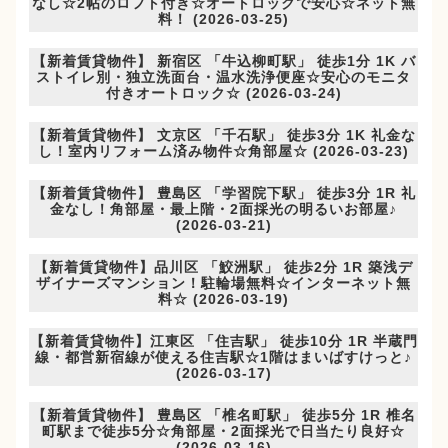
なし☆2帖のロフト付き☆オートロックで安心☆ネット無
料！ (2026-03-25)
【新着賃貸物件】 新宿区 「牛込柳町駅」 徒歩1分 1K バ
ストイレ別・独立洗面台・温水洗浄便座☆安心のモニタ
付きオートロック☆ (2026-03-24)
【新着賃貸物件】 文京区 「千石駅」 徒歩3分 1K 礼金な
し！室内リフォーム済み物件☆角部屋☆ (2026-03-23)
【新着賃貸物件】 豊島区 「学習院下駅」 徒歩3分 1R 礼
金なし！角部屋・最上階・2面採光の明るいお部屋♪
(2026-03-21)
【新着賃貸物件】品川区 「鮫洲駅」 徒歩2分 1R 築浅デ
ザイナーズマンション！駐輪場無料☆インターネット無
料☆ (2026-03-19)
【新着賃貸物件】江東区 「住吉駅」 徒歩10分 1R 半蔵門
線・都営新宿線が使える住吉駅☆1階はまいばすけっと♪
(2026-03-17)
【新着賃貸物件】 豊島区 「椎名町駅」 徒歩5分 1R 椎名
町駅まで徒歩5分☆角部屋・2面採光で日当たり良好☆
(2026-03-16)