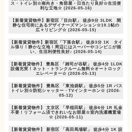
ス・トイレ別☆南向き・角部屋・日当たり良好☆生活便
利な立地☆ (2026-05-16)
【新着賃貸物件】新宿区「目白駅」 徒歩9分 3LDK 閑
静な住宅街にあるデザイナーズマンション☆19.1帖の
広々リビング☆ (2026-05-15)
【新着賃貸物件】新宿区「下落合駅」 徒歩3分 1K タイ
ル張り！静かな立地！周辺にはスーパーやコンビニが揃
い、生活利便性良好♪ (2026-05-14)
【新着賃貸物件】 豊島区 「雑司が谷駅」 徒歩4分 1LDK
設備充実！ネット・トランクルーム無料☆オートロック
エレベーター☆ (2026-05-13)
【新着賃貸物件】 豊島区 「東池袋駅」 徒歩5分 1R バス
トイレ別☆防犯シャッター・TVインターホン☆ (2026-
05-12)
【新着賃貸物件】 文京区 「早稲田駅」 徒歩6分 1R 礼金
不要！リフォーム済できれいなお部屋☆室内洗濯機置場
☆ (2026-05-11)
【新着賃貸物件】 新宿区 「高田馬場駅」 徒歩4分 1K 設