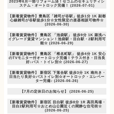
2023年6月一部リフォーム済！セコムのセキュリティシ
ステム・オートロック完備！ (2026-07-01)
【新着賃貸物件】豊島区「雑司が谷駅」徒歩1分 1K 副都
心線雑司が谷駅徒歩1分☆女性限定の楽器相談可物件☆
(2026-06-30)
【新着賃貸物件】 豊島区 「池袋駅」 徒歩9分 1K 築浅ハ
イグレード賃貸マンション！池袋駅・目白駅・2駅利用可
能☆ (2026-06-29)
【新着賃貸物件】 豊島区 「椎名町駅」 徒歩4分 1K 安心
のTVモニター付オートロック完備！テラス付き・日当良
好♪バス・トイレ別☆ (2026-06-27)
【新着賃貸物件】 新宿区 下落合駅 徒歩3分 1K 南向き・
日当たり良好☆バストイレ別☆オートロック・エレベー
ター完備♪ (2026-06-26)
【7月の定休日のお知らせ】 (2026-06-25)
【新着賃貸物件】 新宿区 目白駅 徒歩8分 1R 高田馬場・
目白2駅利用可☆おとめ山公園近くの閑静な住宅街☆
(2026-06-25)