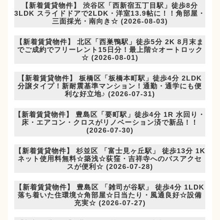
【新着賃貸物件】 渋谷区「西新宿五丁目駅」徒歩8分
3LDK スライドドアで2LDK・洋室13.9帖に！！角部屋・
三面採光・南向き☆ (2026-08-03)
【新着賃貸物件】 北区「西巣鴨駅」徒歩5分 2K 8月末ま
でご成約でフリーレント15日分！最上階☆オートロック
☆ (2026-08-01)
【新着賃貸物件】 板橋区「板橋本町駅」徒歩4分 2LDK
分譲タイプ！新耐震基準マンション！通勤・通学にも便
利な好立地♪ (2026-07-31)
【新着賃貸物件】 豊島区「要町駅」徒歩4分 1R 水回り・
床・エアコン・クロスがリノベーション済で新品！！
(2026-07-30)
【新着賃貸物件】 杉並区 「富士見ヶ丘駅」 徒歩13分 1K
ネット使用料無料☆築浅☆荻窪・吉祥寺へのバスアクセ
スが便利☆ (2026-07-28)
【新着賃貸物件】 豊島区 「雑司が谷駅」 徒歩4分 1LDK
落ち着いた住環境☆角部屋☆日当たり・風通良好☆設備
充実☆ (2026-07-27)