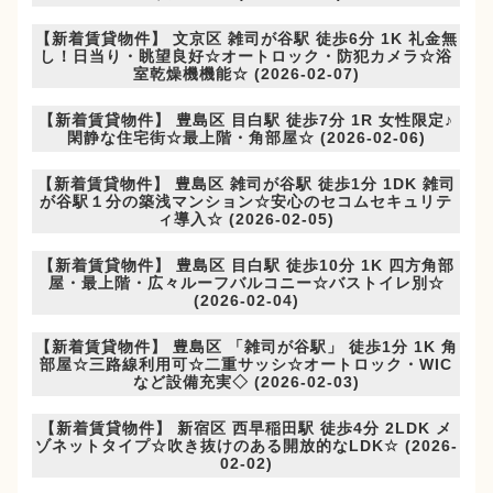
【新着賃貸物件】 文京区 雑司が谷駅 徒歩6分 1K 礼金無
し！日当り・眺望良好☆オートロック・防犯カメラ☆浴
室乾燥機機能☆ (2026-02-07)
【新着賃貸物件】 豊島区 目白駅 徒歩7分 1R 女性限定♪
閑静な住宅街☆最上階・角部屋☆ (2026-02-06)
【新着賃貸物件】 豊島区 雑司が谷駅 徒歩1分 1DK 雑司
が谷駅１分の築浅マンション☆安心のセコムセキュリテ
ィ導入☆ (2026-02-05)
【新着賃貸物件】 豊島区 目白駅 徒歩10分 1K 四方角部
屋・最上階・広々ルーフバルコニー☆バストイレ別☆
(2026-02-04)
【新着賃貸物件】 豊島区 「雑司が谷駅」 徒歩1分 1K 角
部屋☆三路線利用可☆二重サッシ☆オートロック・WIC
など設備充実◇ (2026-02-03)
【新着賃貸物件】 新宿区 西早稲田駅 徒歩4分 2LDK メ
ゾネットタイプ☆吹き抜けのある開放的なLDK☆ (2026-
02-02)