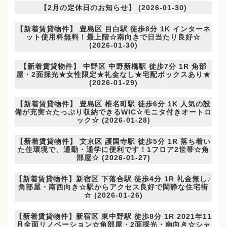
【2月の定休日のお知らせ】 (2026-01-30)
【新着賃貸物件】 豊島区 目白駅 徒歩8分 1K インターネ
ット使用料無料！最上階☆南向きで日当たり良好☆
(2026-01-30)
【新着賃貸物件】 中野区 中野新橋駅 徒歩7分 1R 角部
屋・2面採光★女性限定★礼金なし★宅配ボックスあり★
(2026-01-29)
【新着賃貸物件】 豊島区 椎名町駅 徒歩6分 1K 人気の設
備が充実☆たっぷり収納できるWIC☆モニタ付きオートロ
ック☆ (2026-01-28)
【新着賃貸物件】 文京区 護国寺駅 徒歩5分 1R 落ち着い
た住環境で、通勤・通学に便利です！1フロア2世帯☆角
部屋☆ (2026-01-27)
【新着賃貸物件】新宿区 下落合駅 徒歩4分 1R 礼金無し♪
角部屋・南西向き☆駅からアクセス良好で閑静な住宅街
☆ (2026-01-26)
【新着賃貸物件】新宿区 東中野駅 徒歩8分 1R 2021年11
月全面リノベーション☆角部屋・2面採光・南向き☆シャ