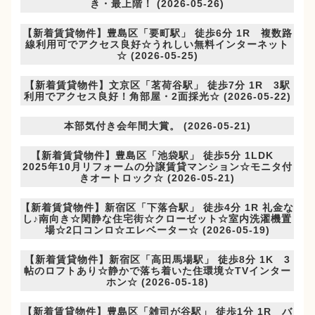
き・最上階！ (2026-05-26)
【新着賃貸物件】豊島区「要町駅」 徒歩6分 1R 複数路
線利用可でアクセス良好☆うれしい無料インターネット
☆ (2026-05-25)
【新着賃貸物件】文京区「茗荷谷駅」 徒歩7分 1R 3駅
利用でアクセス良好！角部屋・2面採光☆ (2026-05-22)
本部気付き会年間大賞。 (2026-05-21)
【新着賃貸物件】豊島区「池袋駅」 徒歩5分 1LDK
2025年10月リフォームの分譲賃貸マンション☆モニタ付
きオートロック☆ (2026-05-21)
【新着賃貸物件】新宿区「下落合駅」 徒歩4分 1R 礼金な
し♪南向き☆閑静な住宅街☆クローゼット☆室内洗濯機置
場☆2口コンロ☆エレベーター☆ (2026-05-19)
【新着賃貸物件】新宿区「高田馬場駅」 徒歩8分 1K 3
帖のロフトあり☆静かで落ち着いた住環境☆TVインター
ホン☆ (2026-05-18)
【新着賃貸物件】豊島区「雑司が谷駅」 徒歩1分 1R バ