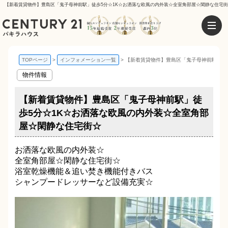
【新着賃貸物件】豊島区「鬼子母神前駅」徒歩5分☆1K☆お洒落な欧風の内外装☆全室角部屋☆閑静な住宅街☆
TOPページ
インフォメーション一覧
【新着賃貸物件】豊島区「鬼子母神前駅」徒
物件情報
【新着賃貸物件】豊島区「鬼子母神前駅」徒
歩5分☆1K☆お洒落な欧風の内外装☆全室角部
屋☆閑静な住宅街☆
お洒落な欧風の内外装☆
全室角部屋☆閑静な住宅街☆
浴室乾燥機能＆追い焚き機能付きバス
シャンプードレッサーなど設備充実☆