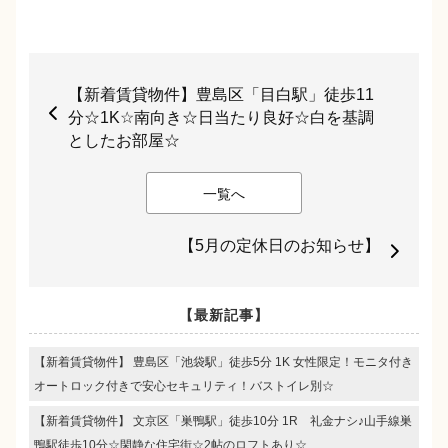
【新着賃貸物件】豊島区「目白駅」徒歩11
分☆1K☆南向き☆日当たり良好☆白を基調
としたお部屋☆
一覧へ
【5月の定休日のお知らせ】
【最新記事】
【新着賃貸物件】 豊島区「池袋駅」徒歩5分 1K 女性限定！モニタ付き
オートロック付きで安心セキュリティ！バストイレ別☆
【新着賃貸物件】 文京区「巣鴨駅」徒歩10分 1R 礼金ナシ♪山手線巣
鴨駅徒歩10分☆閑静な住宅街☆2帖のロフトあり☆