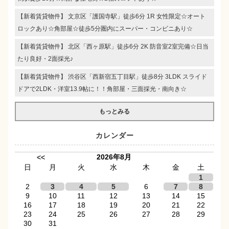
【新着賃貸物件】 文京区「護国寺駅」徒歩6分 1R 女性限定☆オート
ロックあり☆角部屋☆徒歩5分圏内にスーパー・コンビニあり☆
【新着賃貸物件】 北区「西ヶ原駅」徒歩6分 2K 防音室2室完備☆日当
たり良好・2面採光♪
【新着賃貸物件】 渋谷区「西新宿五丁目駅」徒歩8分 3LDK スライド
ドアで2LDK・洋室13.9帖に！！角部屋・三面採光・南向き☆
もっとみる
カレンダー
2026年8月
<<
日
月
火
水
木
金
土
1
2
3
4
5
6
7
8
9
10
11
12
13
14
15
16
17
18
19
20
21
22
23
24
25
26
27
28
29
30
31