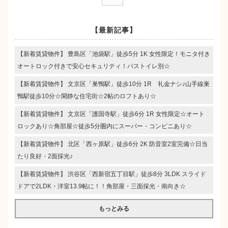
【最新記事】
【新着賃貸物件】 豊島区「池袋駅」徒歩5分 1K 女性限定！モニタ付き
オートロック付きで安心セキュリティ！バストイレ別☆
【新着賃貸物件】 文京区「巣鴨駅」徒歩10分 1R 礼金ナシ♪山手線巣
鴨駅徒歩10分☆閑静な住宅街☆2帖のロフトあり☆
【新着賃貸物件】 文京区「護国寺駅」徒歩6分 1R 女性限定☆オート
ロックあり☆角部屋☆徒歩5分圏内にスーパー・コンビニあり☆
【新着賃貸物件】 北区「西ヶ原駅」徒歩6分 2K 防音室2室完備☆日当
たり良好・2面採光♪
【新着賃貸物件】 渋谷区「西新宿五丁目駅」徒歩8分 3LDK スライド
ドアで2LDK・洋室13.9帖に！！角部屋・三面採光・南向き☆
もっとみる