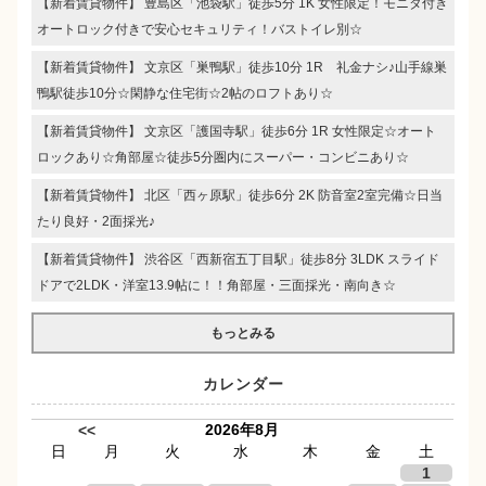
【新着賃貸物件】 豊島区「池袋駅」徒歩5分 1K 女性限定！モニタ付き
オートロック付きで安心セキュリティ！バストイレ別☆
【新着賃貸物件】 文京区「巣鴨駅」徒歩10分 1R 礼金ナシ♪山手線巣
鴨駅徒歩10分☆閑静な住宅街☆2帖のロフトあり☆
【新着賃貸物件】 文京区「護国寺駅」徒歩6分 1R 女性限定☆オート
ロックあり☆角部屋☆徒歩5分圏内にスーパー・コンビニあり☆
【新着賃貸物件】 北区「西ヶ原駅」徒歩6分 2K 防音室2室完備☆日当
たり良好・2面採光♪
【新着賃貸物件】 渋谷区「西新宿五丁目駅」徒歩8分 3LDK スライド
ドアで2LDK・洋室13.9帖に！！角部屋・三面採光・南向き☆
もっとみる
カレンダー
2026年8月
<<
日
月
火
水
木
金
土
1