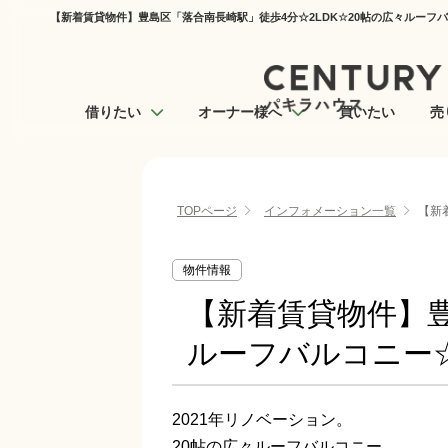
【新着賃貸物件】豊島区「落合南長崎駅」徒歩4分☆2LDK☆20帖の広々ルーフバ
借りたい
オーナー様へ
買いたい
売
TOPページ
インフォメーション一覧
【新
物件情報
【新着賃貸物件】豊
ルーフバルコニー
2021年リノベーション。
20帖の広々ルーフバルコニー。