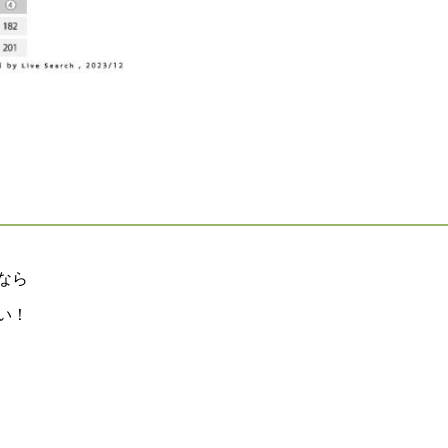
なら
い！