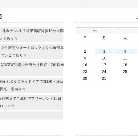
】
R 礼金ナシ♪山手線巣鴨駅徒歩10分☆閑
<<
日
月
火
フトあり☆
R 女性限定☆オートロックあり☆角部屋
2
3
4
・コンビニあり☆
9
10
11
 防音室2室完備☆日当たり良好・2面採光
16
17
18
23
24
25
30
31
 3LDK スライドドアで2LDK・洋室
面採光・南向き☆
 8月末までご成約でフリーレント15日
ロック☆