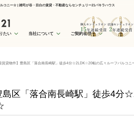
ルコニー☆ | 雑司が谷・目白の賃貸・不動産ならセンチュリー21パキラハウス
りたい
当社について
ご契約者様へ
着賃貸物件】豊島区「落合南長崎駅」徒歩4分☆2LDK☆20帖の広々ルーフバルコニ
島区「落合南長崎駅」徒歩4分☆2
☆