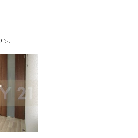
、
チン。