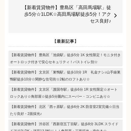
【新着賃貸物件】豊島区「高田馬場駅」徒
歩5分☆1LDK☆高田馬場駅徒歩5分！アク
セス良好♪
【最新記事】
【新着賃貸物件】 豊島区「池袋駅」徒歩5分 1K 女性限定！モニタ付き
オートロック付きで安心セキュリティ！バストイレ別☆
【新着賃貸物件】 文京区「巣鴨駅」徒歩10分 1R 礼金ナシ♪山手線巣
鴨駅徒歩10分☆閑静な住宅街☆2帖のロフトあり☆
【新着賃貸物件】 文京区「護国寺駅」徒歩6分 1R 女性限定☆オート
ロックあり☆角部屋☆徒歩5分圏内にスーパー・コンビニあり☆
【新着賃貸物件】 北区「西ヶ原駅」徒歩6分 2K 防音室2室完備☆日当
たり良好・2面採光♪
【新着賃貸物件】 渋谷区「西新宿五丁目駅」徒歩8分 3LDK スライド
ドアで2LDK・洋室13.9帖に！！角部屋・三面採光・南向き☆