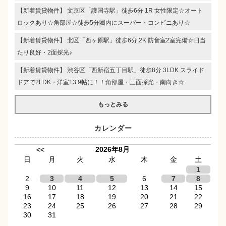
【新着賃貸物件】 文京区「護国寺駅」徒歩6分 1R 女性限定☆オート
ロックあり☆角部屋☆徒歩5分圏内にスーパー・コンビニあり☆
【新着賃貸物件】 北区「西ヶ原駅」徒歩6分 2K 防音室2室完備☆日当
たり良好・2面採光♪
【新着賃貸物件】 渋谷区「西新宿五丁目駅」徒歩8分 3LDK スライド
ドアで2LDK・洋室13.9帖に！！角部屋・三面採光・南向き☆
もっとみる
カレンダー
2026年8月
<<
日
月
火
水
木
金
土
1
2
3
4
5
6
7
8
9
10
11
12
13
14
15
16
17
18
19
20
21
22
23
24
25
26
27
28
29
30
31