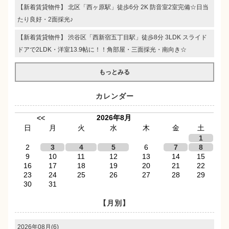
【新着賃貸物件】 北区「西ヶ原駅」徒歩6分 2K 防音室2室完備☆日当
たり良好・2面採光♪
【新着賃貸物件】 渋谷区「西新宿五丁目駅」徒歩8分 3LDK スライド
ドアで2LDK・洋室13.9帖に！！角部屋・三面採光・南向き☆
もっとみる
カレンダー
2026年8月
<<
日
月
火
水
木
金
土
1
2
3
4
5
6
7
8
9
10
11
12
13
14
15
16
17
18
19
20
21
22
23
24
25
26
27
28
29
30
31
【月別】
2026年08月(6)