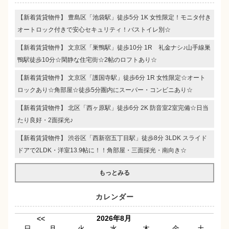
【新着賃貸物件】 豊島区「池袋駅」徒歩5分 1K 女性限定！モニタ付き
オートロック付きで安心セキュリティ！バストイレ別☆
【新着賃貸物件】 文京区「巣鴨駅」徒歩10分 1R 礼金ナシ♪山手線巣
鴨駅徒歩10分☆閑静な住宅街☆2帖のロフトあり☆
【新着賃貸物件】 文京区「護国寺駅」徒歩6分 1R 女性限定☆オート
ロックあり☆角部屋☆徒歩5分圏内にスーパー・コンビニあり☆
【新着賃貸物件】 北区「西ヶ原駅」徒歩6分 2K 防音室2室完備☆日当
たり良好・2面採光♪
【新着賃貸物件】 渋谷区「西新宿五丁目駅」徒歩8分 3LDK スライド
ドアで2LDK・洋室13.9帖に！！角部屋・三面採光・南向き☆
もっとみる
カレンダー
2026年8月
<<
日
月
火
水
木
金
土