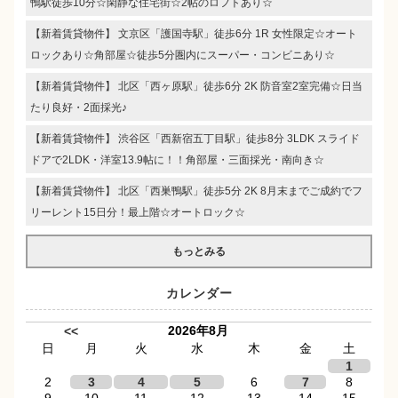
鴨駅徒歩10分☆閑静な住宅街☆2帖のロフトあり☆
【新着賃貸物件】 文京区「護国寺駅」徒歩6分 1R 女性限定☆オート
ロックあり☆角部屋☆徒歩5分圏内にスーパー・コンビニあり☆
【新着賃貸物件】 北区「西ヶ原駅」徒歩6分 2K 防音室2室完備☆日当
たり良好・2面採光♪
【新着賃貸物件】 渋谷区「西新宿五丁目駅」徒歩8分 3LDK スライド
ドアで2LDK・洋室13.9帖に！！角部屋・三面採光・南向き☆
【新着賃貸物件】 北区「西巣鴨駅」徒歩5分 2K 8月末までご成約でフ
リーレント15日分！最上階☆オートロック☆
もっとみる
カレンダー
2026年8月
<<
日
月
火
水
木
金
土
1
2
3
4
5
6
7
8