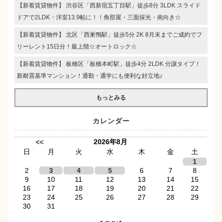
【新着賃貸物件】 渋谷区「西新宿五丁目駅」徒歩8分 3LDK スライド
ドアで2LDK・洋室13.9帖に！！角部屋・三面採光・南向き☆
【新着賃貸物件】 北区「西巣鴨駅」徒歩5分 2K 8月末までご成約でフ
リーレント15日分！最上階☆オートロック☆
【新着賃貸物件】 板橋区「板橋本町駅」徒歩4分 2LDK 分譲タイプ！
新耐震基準マンション！通勤・通学にも便利な好立地♪
もっとみる
カレンダー
2026年8月
<<
日
月
火
水
木
金
土
1
2
3
4
5
6
7
8
9
10
11
12
13
14
15
16
17
18
19
20
21
22
23
24
25
26
27
28
29
30
31