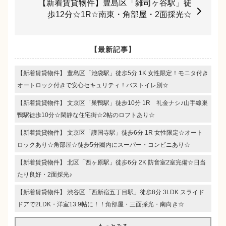
【新着賃貸物件】豊島区「雑司ヶ谷駅」徒
歩12分☆1R☆南東・角部屋・2面採光☆
【最新記事】
【新着賃貸物件】 豊島区「池袋駅」徒歩5分 1K 女性限定！モニタ付き
オートロック付きで安心セキュリティ！バストイレ別☆
【新着賃貸物件】 文京区「巣鴨駅」徒歩10分 1R 礼金ナシ♪山手線巣
鴨駅徒歩10分☆閑静な住宅街☆2帖のロフトあり☆
【新着賃貸物件】 文京区「護国寺駅」徒歩6分 1R 女性限定☆オート
ロックあり☆角部屋☆徒歩5分圏内にスーパー・コンビニあり☆
【新着賃貸物件】 北区「西ヶ原駅」徒歩6分 2K 防音室2室完備☆日当
たり良好・2面採光♪
【新着賃貸物件】 渋谷区「西新宿五丁目駅」徒歩8分 3LDK スライド
ドアで2LDK・洋室13.9帖に！！角部屋・三面採光・南向き☆