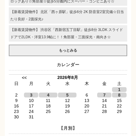
ロックあり☆角部屋☆徒歩5分圏内にスーパー・コンビニあり☆
【新着賃貸物件】 北区「西ヶ原駅」徒歩6分 2K 防音室2室完備☆日当
たり良好・2面採光♪
【新着賃貸物件】 渋谷区「西新宿五丁目駅」徒歩8分 3LDK スライド
ドアで2LDK・洋室13.9帖に！！角部屋・三面採光・南向き☆
もっとみる
カレンダー
2026年8月
<<
日
月
火
水
木
金
土
1
2
3
4
5
6
7
8
9
10
11
12
13
14
15
16
17
18
19
20
21
22
23
24
25
26
27
28
29
30
31
【月別】