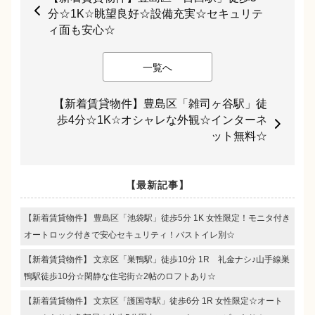
分☆1K☆眺望良好☆設備充実☆セキュリテ
ィ面も安心☆
一覧へ
【新着賃貸物件】豊島区「雑司ヶ谷駅」徒
歩4分☆1K☆オシャレな外観☆インターネ
ット無料☆
【最新記事】
【新着賃貸物件】 豊島区「池袋駅」徒歩5分 1K 女性限定！モニタ付き
オートロック付きで安心セキュリティ！バストイレ別☆
【新着賃貸物件】 文京区「巣鴨駅」徒歩10分 1R 礼金ナシ♪山手線巣
鴨駅徒歩10分☆閑静な住宅街☆2帖のロフトあり☆
【新着賃貸物件】 文京区「護国寺駅」徒歩6分 1R 女性限定☆オート