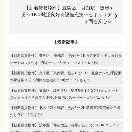
【新着賃貸物件】豊島区「目白駅」徒歩5
分☆1K☆眺望良好☆設備充実☆セキュリテ
ィ面も安心☆
【最新記事】
【新着賃貸物件】 豊島区「池袋駅」徒歩5分 1K 女性限定！モニタ付き
オートロック付きで安心セキュリティ！バストイレ別☆
【新着賃貸物件】 文京区「巣鴨駅」徒歩10分 1R 礼金ナシ♪山手線巣
鴨駅徒歩10分☆閑静な住宅街☆2帖のロフトあり☆
【新着賃貸物件】 文京区「護国寺駅」徒歩6分 1R 女性限定☆オート
ロックあり☆角部屋☆徒歩5分圏内にスーパー・コンビニあり☆
【新着賃貸物件】 北区「西ヶ原駅」徒歩6分 2K 防音室2室完備☆日当
たり良好・2面採光♪
【新着賃貸物件】 渋谷区「西新宿五丁目駅」徒歩8分 3LDK スライド