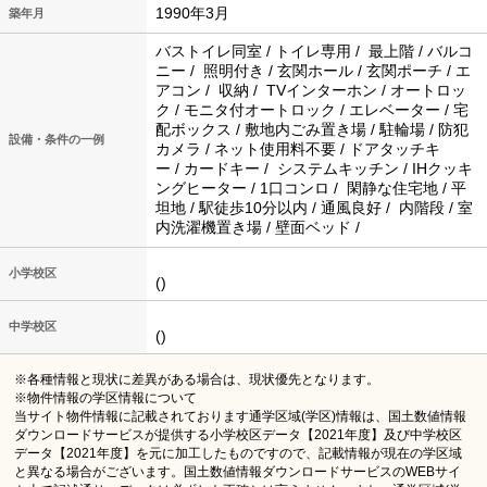
1990年3月
築年月
バストイレ同室 / トイレ専用 / 最上階 / バルコ
ニー / 照明付き / 玄関ホール / 玄関ポーチ / エ
アコン / 収納 / TVインターホン / オートロッ
ク / モニタ付オートロック / エレベーター / 宅
配ボックス / 敷地内ごみ置き場 / 駐輪場 / 防犯
設備・条件の一例
カメラ / ネット使用料不要 / ドアタッチキ
ー / カードキー / システムキッチン / IHクッキ
ングヒーター / 1口コンロ / 閑静な住宅地 / 平
坦地 / 駅徒歩10分以内 / 通風良好 / 内階段 / 室
内洗濯機置き場 / 壁面ベッド /
小学校区
()
中学校区
()
※各種情報と現状に差異がある場合は、現状優先となります。
※物件情報の学区情報について
当サイト物件情報に記載されております通学区域(学区)情報は、国土数値情報
ダウンロードサービスが提供する小学校区データ【2021年度】及び中学校区
データ【2021年度】を元に加工したものですので、記載情報が現在の学区域
と異なる場合がございます。国土数値情報ダウンロードサービスのWEBサイ