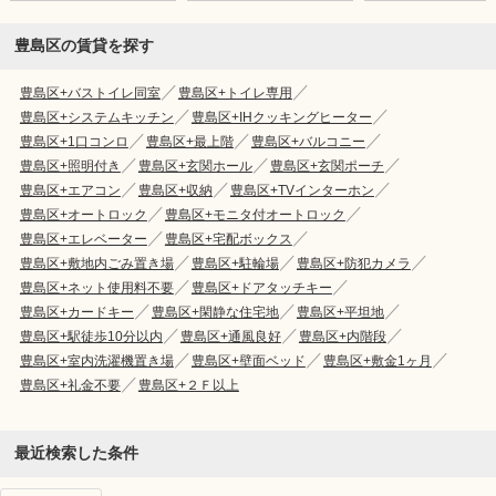
豊島区の賃貸を探す
豊島区+バストイレ同室
豊島区+トイレ専用
豊島区+システムキッチン
豊島区+IHクッキングヒーター
豊島区+1口コンロ
豊島区+最上階
豊島区+バルコニー
豊島区+照明付き
豊島区+玄関ホール
豊島区+玄関ポーチ
豊島区+エアコン
豊島区+収納
豊島区+TVインターホン
豊島区+オートロック
豊島区+モニタ付オートロック
豊島区+エレベーター
豊島区+宅配ボックス
豊島区+敷地内ごみ置き場
豊島区+駐輪場
豊島区+防犯カメラ
豊島区+ネット使用料不要
豊島区+ドアタッチキー
豊島区+カードキー
豊島区+閑静な住宅地
豊島区+平坦地
豊島区+駅徒歩10分以内
豊島区+通風良好
豊島区+内階段
豊島区+室内洗濯機置き場
豊島区+壁面ベッド
豊島区+敷金1ヶ月
豊島区+礼金不要
豊島区+２Ｆ以上
最近検索した条件