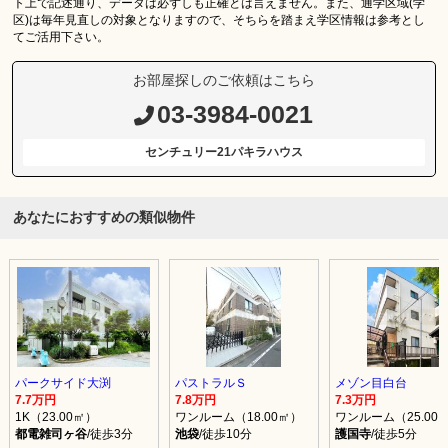
ト上で記述通り、データは必ずしも正確とは言えません。また、通学区域(学
区)は毎年見直しの対象となりますので、そちらを踏まえ学区情報は参考とし
てご活用下さい。
お部屋探しのご依頼はこちら
03-3984-0021
センチュリー21パキラハウス
あなたにおすすめの類似物件
パークサイド大渕
パストラルＳ
メゾン目白台
7.7万円
7.8万円
7.3万円
1K（23.00㎡）
ワンルーム（18.00㎡）
ワンルーム（25.00
都電雑司ヶ谷
/徒歩3分
池袋
/徒歩10分
護国寺
/徒歩5分