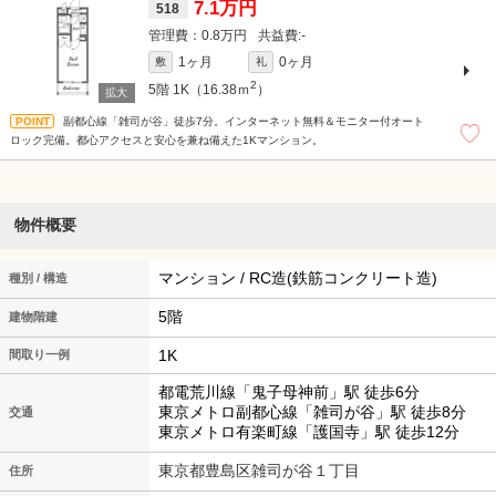
7.1万円
518
0.8万円
-
1ヶ月
0ヶ月
敷
礼
2
5階
1K（16.38ｍ
）
副都心線「雑司が谷」徒歩7分。インターネット無料＆モニター付オート
ロック完備。都心アクセスと安心を兼ね備えた1Kマンション。
物件概要
マンション / RC造(鉄筋コンクリート造)
種別 / 構造
5階
建物階建
1K
間取り一例
都電荒川線「鬼子母神前」駅 徒歩6分
東京メトロ副都心線「雑司が谷」駅 徒歩8分
交通
東京メトロ有楽町線「護国寺」駅 徒歩12分
東京都豊島区雑司が谷１丁目
住所