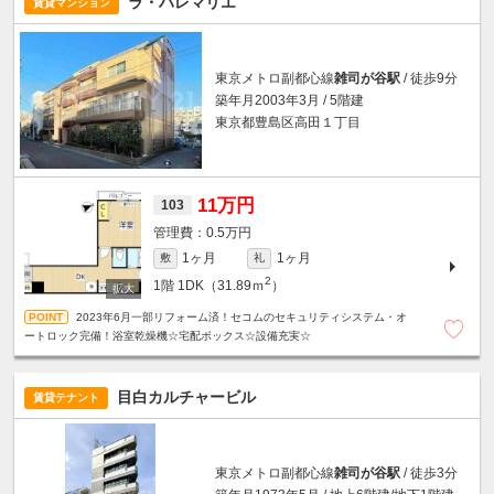
ラ・ハレマリエ
賃貸マンション
東京メトロ副都心線
雑司が谷駅
/ 徒歩9分
築年月2003年3月 / 5階建
東京都豊島区高田１丁目
11万円
103
0.5万円
1ヶ月
1ヶ月
敷
礼
2
1階
1DK（31.89ｍ
）
2023年6月一部リフォーム済！セコムのセキュリティシステム・オ
ートロック完備！浴室乾燥機☆宅配ボックス☆設備充実☆
目白カルチャービル
賃貸テナント
東京メトロ副都心線
雑司が谷駅
/ 徒歩3分