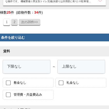
な物件です。 機械警備☆男女別トイレ完備(水廻りは共用部に有り) ※駐車場：
夜間出庫不可・入出庫可能時間有り・駐車料金３０分２５０円～
棟数
25
件 (総物件数：
34
件)
1
2
次の20件>>
条件を絞り込む
賃料
～
敷金なし
礼金なし
管理費・共益費込み