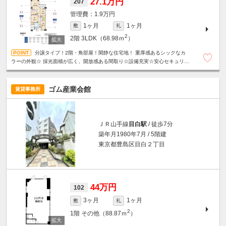
27.1万円
207
1.9万円
1ヶ月
1ヶ月
敷
礼
2
2階
3LDK（68.98ｍ
）
分譲タイプ！2階・角部屋！閑静な住宅地！ 重厚感あるシックなカ
ラーの外観☆ 採光面積が広く、開放感ある間取り☆設備充実☆安心セキュリテ
ィ☆駐車場2台空きあり（1/6確認時点）
ゴム産業会館
賃貸事務所
ＪＲ山手線
目白駅
/ 徒歩7分
築年月1980年7月 / 5階建
東京都豊島区目白２丁目
44万円
102
3ヶ月
1ヶ月
敷
礼
2
1階
その他（88.87ｍ
）