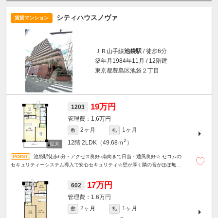
シティハウスノヴァ
賃貸マンション
ＪＲ山手線
池袋駅
/ 徒歩6分
築年月1984年11月 / 12階建
東京都豊島区池袋２丁目
19万円
1203
1.6万円
2ヶ月
1ヶ月
敷
礼
2
12階
2LDK（49.68ｍ
）
池袋駅徒歩6分・アクセス良好♪南向きで日当・通風良好☆ セコムの
セキュリティーシステム導入で安心セキュリティ☆壁が厚く隣の音がほぼ無し
☆ 1階ドラッグストアで便利♪エアコン３台完備☆管理人駐在☆
17万円
602
1.6万円
2ヶ月
1ヶ月
敷
礼