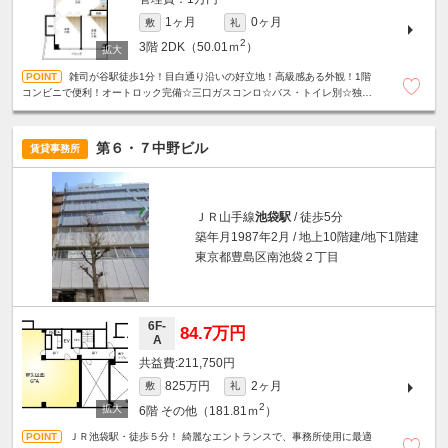
1ヶ月
0ヶ月
敷
礼
2
3階
2DK（50.01ｍ
）
雑司が谷駅徒歩1分！目白通り沿いの好立地！高級感ある外観！1階
コンビニで便利！オートロック完備☆三口ガスコンロ☆バス・トイレ別☆独立
洗面台☆追焚機能付き☆
第６・７中野ビル
賃貸事務所
ＪＲ山手線
池袋駅
/ 徒歩5分
築年月1987年2月 / 地上10階建/地下1階建
東京都豊島区南池袋２丁目
6F-
84.7万円
A
211,750円
825万円
2ヶ月
敷
礼
2
6階
その他（181.81ｍ
）
ＪＲ池袋駅・徒歩５分！ 綺麗なエントランスで、事務所使用に最適