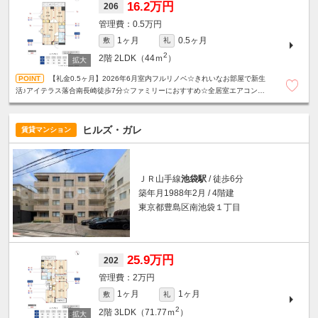
16.2万円
206
0.5万円
1ヶ月
0.5ヶ月
敷
礼
2
2階
2LDK（44ｍ
）
【礼金0.5ヶ月】2026年6月室内フルリノベ☆きれいなお部屋で新生
活♪アイテラス落合南長崎徒歩7分☆ファミリーにおすすめ☆全居室エアコン付
き☆設備充実！宅配ボックス・モニタ付きインターホン☆
ヒルズ・ガレ
賃貸マンション
ＪＲ山手線
池袋駅
/ 徒歩6分
築年月1988年2月 / 4階建
東京都豊島区南池袋１丁目
25.9万円
202
2万円
1ヶ月
1ヶ月
敷
礼
2
2階
3LDK（71.77ｍ
）