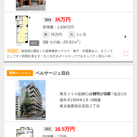
35万円
304
1.836万円
76万円
1ヶ月
敷
礼
2
3階
その他（55.92ｍ
）
南池袋公園近くの貸事務所☆デスク・椅子・冷蔵庫あり。オフィス
としてすぐ利用出来ます！モニタ付きオートロックでセキュリティ安心☆IH3
口グリル付きシステムキッチン・追炊き付きバス・温水洗浄便座☆
ベルサージュ目白
賃貸マンション
東京メトロ副都心線
雑司が谷駅
/ 徒歩1分
築年月1994年1月 / 8階建
東京都豊島区高田２丁目
16.5万円
301
1万円