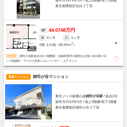
築年月1973年5月 / 地上6階建/地下1階建
東京都豊島区目白２丁目
44.0748万円
5F
4ヶ月
1ヶ月
敷
礼
2
5階
その他（94.64ｍ
）
雑司が谷駅徒歩3分☆複数駅・沿線利用可の便利な立地☆目白通り沿
いで視認性・アクセス良好☆エレベーター・エアコン☆
雑司が谷マンション
賃貸マンション
東京メトロ副都心線
雑司が谷駅
/ 徒歩2分
築年月2010年4月 / 地上3階建/地下1階建
東京都豊島区雑司が谷２丁目