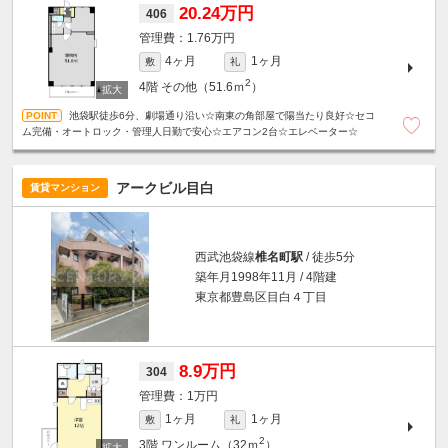
20.24万円
406
1.76万円
4ヶ月
1ヶ月
敷
礼
2
4階
その他（51.6ｍ
）
池袋駅徒歩6分、劇場通り沿い☆南東の角部屋で陽当たり良好☆セコ
ム完備・オートロック・管理人日勤で安心☆エアコン2台☆エレベーター☆
アークビル目白
賃貸マンション
西武池袋線
椎名町駅
/ 徒歩5分
築年月1998年11月 / 4階建
東京都豊島区目白４丁目
8.9万円
304
1万円
1ヶ月
1ヶ月
敷
礼
2
3階
ワンルーム（32ｍ
）