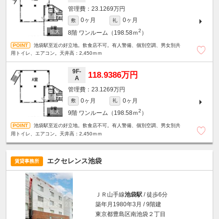
23.1269万円
0ヶ月
0ヶ月
敷
礼
2
8階
ワンルーム（198.58ｍ
）
池袋駅至近の好立地。飲食店不可。有人警備、個別空調、男女別共
用トイレ、エアコン。天井高：2,450ｍｍ
9F-
118.9386万円
A
23.1269万円
0ヶ月
0ヶ月
敷
礼
2
9階
ワンルーム（198.58ｍ
）
池袋駅至近の好立地。飲食店不可。有人警備、個別空調、男女別共
用トイレ、エアコン。天井高：2,450ｍｍ
エクセレンス池袋
賃貸事務所
ＪＲ山手線
池袋駅
/ 徒歩6分
築年月1980年3月 / 9階建
東京都豊島区南池袋２丁目