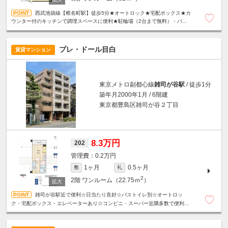
西武池袋線【椎名町駅】徒歩5分★オートロック★宅配ボックス★カ
ウンター付のキッチンで調理スペースに便利★駐輪場（2台まで無料）・バイ
ク置き場（250ｃｃ以下・5000円/月）あり★
プレ・ドール目白
賃貸マンション
東京メトロ副都心線
雑司が谷駅
/ 徒歩1分
築年月2000年1月 / 6階建
東京都豊島区雑司が谷２丁目
8.3万円
202
0.2万円
1ヶ月
0.5ヶ月
敷
礼
2
2階
ワンルーム（22.75ｍ
）
雑司が谷駅近で便利☆日当たり良好☆バストイレ別☆オートロッ
ク・宅配ボックス・エレベーターあり☆コンビニ・スーパー近隣多数で便利な
住環境☆