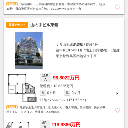
3駅利用可（山手線目白駅徒歩圏内）学習院大学の目の前で、 徒歩
30秒で目白警察署がある好立地。 SECOMセキュリティ有
山の手ビル東館
賃貸テナント
ＪＲ山手線
池袋駅
/ 徒歩4分
築年月1974年1月 / 地上12階建/地下1階建
東京都豊島区南池袋１丁目
11F-
96.8022万円
A
18.8226万円
0ヶ月
0ヶ月
敷
礼
2
11階
ワンルーム（161.63ｍ
）
池袋駅至近の好立地。飲食店不可。有人警備、個別空調、男女別共
用トイレ、エアコン。天井高：2,450ｍｍ
8F-
118.9386万円
A