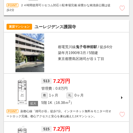
２４時間使用可☆セコム対応☆駐車場完備 緑豊かな南池袋公園は徒
歩2分
ユーレジデンス護国寺
賃貸マンション
都電荒川線
鬼子母神前駅
/ 徒歩6分
築年月1990年3月 / 5階建
東京都豊島区雑司が谷１丁目
7.2万円
513
0.8万円
1ヶ月
0ヶ月
敷
礼
2
5階
1K（16.38ｍ
）
副都心線「雑司が谷」徒歩7分。インターネット無料＆モニター付オ
ートロック完備。都心アクセスと安心を兼ね備えた1Kマンション。
7.2万円
515