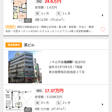
24.6万円
302
1.4万円
1ヶ月
1ヶ月
敷
礼
2
3階
1LDK（70.11ｍ
）
雑司が谷駅徒歩2分！閑静な住宅地！最上階・角部屋・日当り・眺望
良好！大型キッチン☆3口IHシステムキッチン☆エアコン2基☆浴室乾燥機☆温
水洗浄便座☆モニター付きオートロック☆宅配ボックス等、設備充実☆
英ビル
賃貸事務所
ＪＲ山手線
池袋駅
/ 徒歩5分
築年月1973年3月 / 7階建
東京都豊島区南池袋２丁目
17.37万円
401
5.5286万円
0ヶ月
2ヶ月
敷
礼
2
4階
その他（47.47ｍ
）