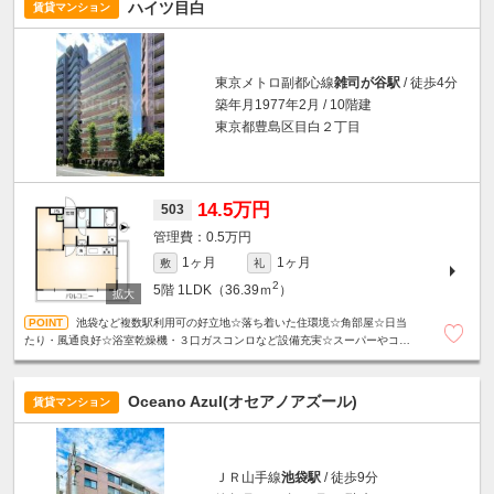
ハイツ目白
賃貸マンション
東京メトロ副都心線
雑司が谷駅
/ 徒歩4分
築年月1977年2月 / 10階建
東京都豊島区目白２丁目
14.5万円
503
0.5万円
1ヶ月
1ヶ月
敷
礼
2
5階
1LDK（36.39ｍ
）
池袋など複数駅利用可の好立地☆落ち着いた住環境☆角部屋☆日当
たり・風通良好☆浴室乾燥機・３口ガスコンロなど設備充実☆スーパーやコン
ビニエンスストアが近く、日々の買い物に便利☆
Oceano Azul(オセアノアズール)
賃貸マンション
ＪＲ山手線
池袋駅
/ 徒歩9分