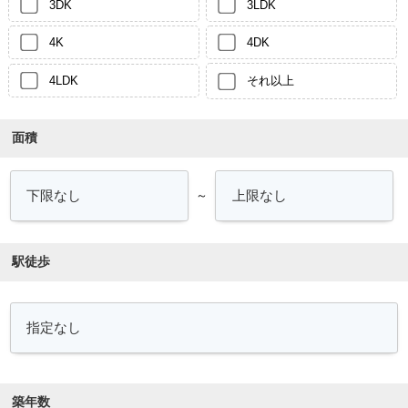
3DK
3LDK
4K
4DK
4LDK
それ以上
面積
～
駅徒歩
築年数