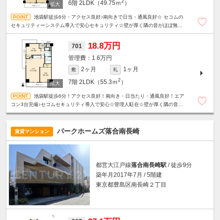
2
6階
2LDK（49.75ｍ
）
池袋駅徒歩6分・アクセス良好♪南向きで日当・通風良好☆ セコムの
セキュリティーシステム導入で安心セキュリティ☆壁が厚く隣の音がほぼ無し
☆ 1階ドラッグストアで便利♪エアコン３台完備☆管理人駐在☆
18.8万円
701
1.6万円
2ヶ月
1ヶ月
敷
礼
2
7階
2LDK（55.3ｍ
）
池袋駅徒歩6分！アクセス良好！南向き・日当たり・通風良好！エア
コン3台完備♪セコムセキュリティ導入で安心☆管理人駐在☆壁が厚く隣の音が
ほぼ無し☆1階にドラッグストアがあり生活便利♪
パークホームズ落合南長崎
賃貸マンション
都営大江戸線
落合南長崎駅
/ 徒歩9分
築年月2017年7月 / 5階建
東京都豊島区南長崎２丁目