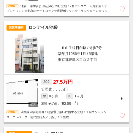
池袋・目白駅より徒歩6分の好立地！2面バルコニー☆角部屋☆オー
プンキッチン☆安心のオートロック☆宅配ボックス☆トランクルーム☆ウルト
ラファインバブル☆浴室乾燥機☆設備充実！
ロンアイル池袋
賃貸事務所
ＪＲ山手線
目白駅
/ 徒歩7分
築年月1986年1月 / 5階建
東京都豊島区目白２丁目
27.5万円
202
3.3万円
0ヶ月
1ヶ月
敷
礼
2
2階
その他（92.89ｍ
）
４路線４駅利用可！明治通り沿いに面する立地！１階エントラン
ス・エレベーター前に防犯カメラあり！※禁煙