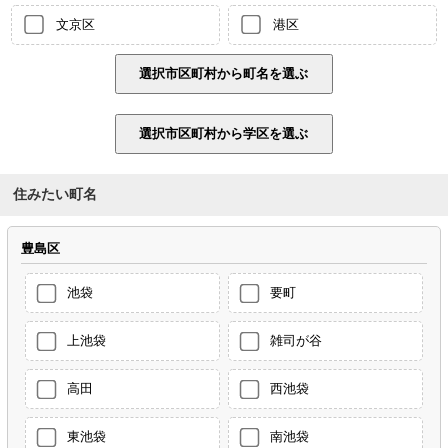
文京区
港区
住みたい町名
豊島区
池袋
要町
上池袋
雑司が谷
高田
西池袋
東池袋
南池袋