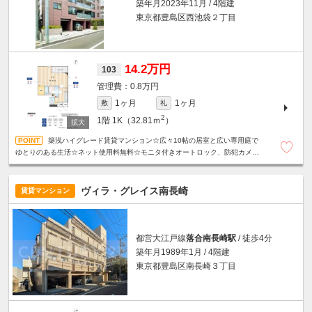
築年月2023年11月 / 4階建
東京都豊島区西池袋２丁目
14.2万円
103
0.8万円
1ヶ月
1ヶ月
敷
礼
2
1階
1K（32.81ｍ
）
築浅ハイグレード賃貸マンション☆広々10帖の居室と広い専用庭で
ゆとりのある生活☆ネット使用料無料☆モニタ付きオートロック、防犯カメ
ラ、カードキーシステムで安心セキュリティ◎
ヴィラ・グレイス南長崎
賃貸マンション
都営大江戸線
落合南長崎駅
/ 徒歩4分
築年月1989年1月 / 4階建
東京都豊島区南長崎３丁目