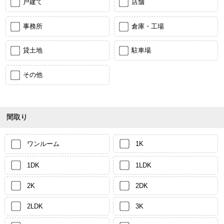
戸建て
店舗
事務所
倉庫・工場
貸土地
駐車場
その他
間取り
ワンルーム
1K
1DK
1LDK
2K
2DK
2LDK
3K