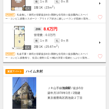
1ヶ月
0ヶ月
敷
礼
2
1階
1K（23ｍ
）
礼金無し！雑司が谷駅徒歩6分♪閑静な住宅街☆徒歩圏内にスーパ
ー・コンビニ多数☆スポーツ・アウトドア好きに嬉しいベランダ収納☆室内洗
濯機置き場☆駐輪場１台無料☆
8.6万円
206
0.3万円
1ヶ月
0ヶ月
敷
礼
2
2階
1K（25.67ｍ
）
礼金不要！雑司が谷駅徒歩6分♪閑静な住宅街☆徒歩圏内にスーパ
ー・コンビニ多数有り、生活に便利☆広々8帖の洋室☆収納たっぷり☆室内洗濯
機置き場☆駐輪場1台無料☆
ハイム木村
賃貸アパート
ＪＲ山手線
池袋駅
/ 徒歩5分
築年月1978年3月 / 2階建
東京都豊島区西池袋２丁目