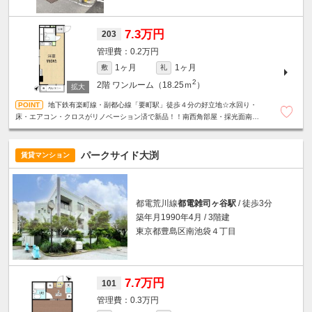
7.3万円
203
0.2万円
1ヶ月
1ヶ月
敷
礼
2
2階
ワンルーム（18.25ｍ
）
地下鉄有楽町線・副都心線「要町駅」徒歩４分の好立地☆水回り・
床・エアコン・クロスがリノベーション済で新品！！南西角部屋・採光面南側
で日当たり良好です☆うれしいミニ冷蔵庫付☆
パークサイド大渕
賃貸マンション
都電荒川線
都電雑司ヶ谷駅
/ 徒歩3分
築年月1990年4月 / 3階建
東京都豊島区南池袋４丁目
7.7万円
101
0.3万円