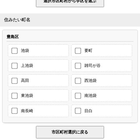
住みたい町名
豊島区
池袋
要町
上池袋
雑司が谷
高田
西池袋
東池袋
南池袋
南長崎
目白