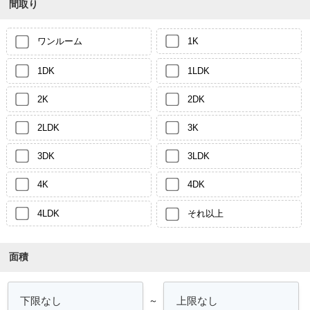
間取り
ワンルーム
1K
1DK
1LDK
2K
2DK
2LDK
3K
3DK
3LDK
4K
4DK
4LDK
それ以上
面積
～