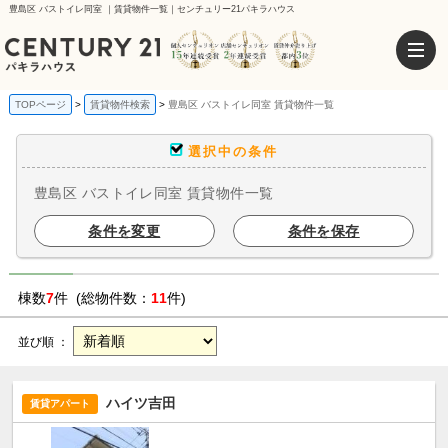
豊島区 バストイレ同室 ｜賃貸物件一覧｜センチュリー21パキラハウス
TOPページ
賃貸物件検索
豊島区 バストイレ同室 賃貸物件一覧
選択中の条件
豊島区 バストイレ同室 賃貸物件一覧
条件を変更
条件を保存
棟数
7
件 (総物件数：
11
件)
並び順 ：
ハイツ吉田
賃貸アパート