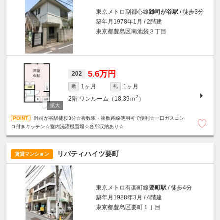
東京メトロ副都心線
雑司が谷駅
/ 徒歩3分
築年月1978年1月 / 2階建
東京都豊島区南池袋３丁目
5.6万円
202
1ヶ月
1ヶ月
敷
礼
2
2階
ワンルーム（18.39ｍ
）
雑司が谷駅徒歩3分☆複数駅・複数路線使用可で便利☆一口ガスコン
ロ付きキッチン☆室内洗濯機置場☆各所収納あり☆
リバティハイツ要町
賃貸マンション
東京メトロ有楽町線
要町駅
/ 徒歩4分
築年月1988年3月 / 4階建
東京都豊島区要町１丁目