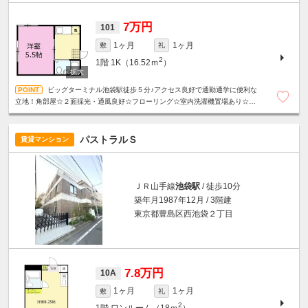
7万円
101
1ヶ月
1ヶ月
敷
礼
2
1階
1K（16.52ｍ
）
ビッグターミナル池袋駅徒歩５分♪アクセス良好で通勤通学に便利な
立地！角部屋☆２面採光・通風良好☆フローリング☆室内洗濯機置場あり☆ユ
ニットバス☆
パストラルＳ
賃貸マンション
ＪＲ山手線
池袋駅
/ 徒歩10分
築年月1987年12月 / 3階建
東京都豊島区西池袋２丁目
7.8万円
10A
1ヶ月
1ヶ月
敷
礼
2