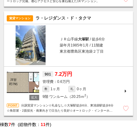
ートロック完備。都心アクセスと安心を兼ね備えた1Kマンション。
ラ・レジダンス・ド・タクマ
賃貸マンション
ＪＲ山手線
大塚駅
/ 徒歩6分
築年月1985年1月 / 11階建
東京都豊島区東池袋２丁目
7.2万円
901
0.6万円
1ヶ月
0ヶ月
敷
礼
2
9階
ワンルーム（20.25ｍ
）
分譲賃貸マンション☆礼金なし☆大塚駅徒歩6分、東池袋駅徒歩9分
☆角部屋・2面採光・南東向きで日当たり良好☆オートロック・インターホン
完備で女性も安心☆
棟数
7
件 (総物件数：
11
件)