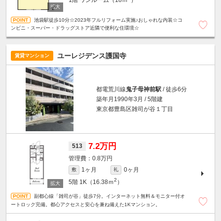
1階
ワンルーム（18ｍ
）
池袋駅徒歩10分☆2023年フルリフォーム実施♪おしゃれな内装☆コ
ンビニ・スーパー・ドラッグストア近隣で便利な住環境☆
ユーレジデンス護国寺
賃貸マンション
都電荒川線
鬼子母神前駅
/ 徒歩6分
築年月1990年3月 / 5階建
東京都豊島区雑司が谷１丁目
7.2万円
513
0.8万円
1ヶ月
0ヶ月
敷
礼
2
5階
1K（16.38ｍ
）
副都心線「雑司が谷」徒歩7分。インターネット無料＆モニター付オ
ートロック完備。都心アクセスと安心を兼ね備えた1Kマンション。