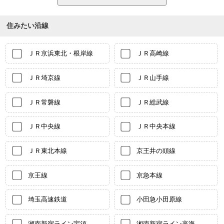
住みたい沿線
ＪＲ京浜東北・根岸線
ＪＲ高崎線
ＪＲ埼京線
ＪＲ山手線
ＪＲ常磐線
ＪＲ総武線
ＪＲ中央線
ＪＲ中央本線
ＪＲ東北本線
京王井の頭線
京王線
京急本線
埼玉高速鉄道
小田急小田原線
湘南新宿ライン宇須
湘南新宿ライン高海