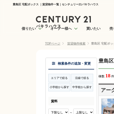
豊島区 宅配ボックス ｜賃貸物件一覧｜センチュリー21パキラハウス
借りたい
オーナー様へ
買いたい
売
TOPページ
賃貸物件検索
豊島区 宅配ボッ
豊島区
検索条件の追加・変更
18
棟数
件
エリアで絞る
沿線で絞る
小学校から探す
中学校から探す
アー
賃料
～