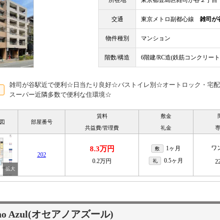
所在地
東京都豊島区雑司が谷２丁目
交通
東京メトロ副都心線
雑司が
物件種別
マンション
階数/構造
6階建/RC造(鉄筋コンクリート
雑司が谷駅近で便利☆日当たり良好☆バストイレ別☆オートロック・宅配
スーパー近隣多数で便利な住環境☆
賃料
敷金
図
部屋番号
共益費/管理費
礼金
ワ
8.3万円
1ヶ月
敷
202
0.5ヶ月
0.2万円
礼
2
ano Azul(オセアノアズール)