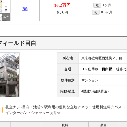
16.2万円
1ヶ月
敷
206
0.5ヶ月
0.5万円
礼
フィールド目白
所在地
東京都豊島区西池袋２丁目
交通
ＪＲ山手線
目白駅
徒歩7
物件種別
マンション
階数/構造
4階建/S造(鉄骨造)
礼金ナシ♪目白・池袋２駅利用の便利な立地☆ネット使用料無料☆バスト
インターホン・シャッターあり☆
賃料
敷金