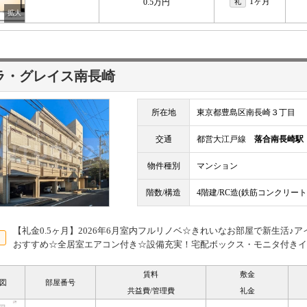
1ヶ月
0.5万円
礼
ラ・グレイス南長崎
所在地
東京都豊島区南長崎３丁目
交通
都営大江戸線
落合南長崎駅
物件種別
マンション
階数/構造
4階建/RC造(鉄筋コンクリート
【礼金0.5ヶ月】2026年6月室内フルリノベ☆きれいなお部屋で新生活♪
おすすめ☆全居室エアコン付き☆設備充実！宅配ボックス・モニタ付きイ
賃料
敷金
図
部屋番号
共益費/管理費
礼金