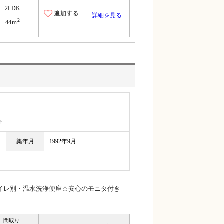
2LDK
詳細を見る
2
44ｍ
分
築年月
1992年9月
イレ別・温水洗浄便座☆安心のモニタ付き
間取り