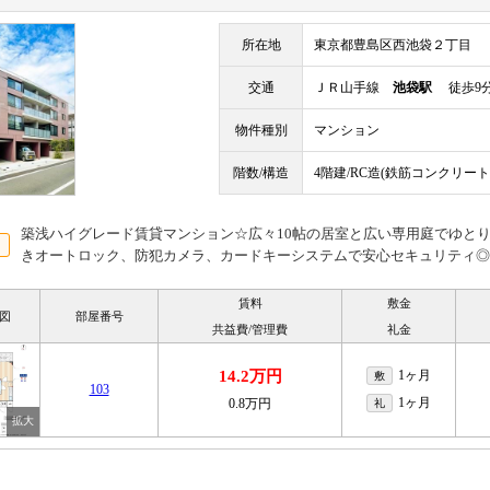
所在地
東京都豊島区西池袋２丁目
交通
ＪＲ山手線
池袋駅
徒歩9
物件種別
マンション
階数/構造
4階建/RC造(鉄筋コンクリート
築浅ハイグレード賃貸マンション☆広々10帖の居室と広い専用庭でゆと
きオートロック、防犯カメラ、カードキーシステムで安心セキュリティ◎
賃料
敷金
図
部屋番号
共益費/管理費
礼金
14.2万円
1ヶ月
敷
103
1ヶ月
0.8万円
礼