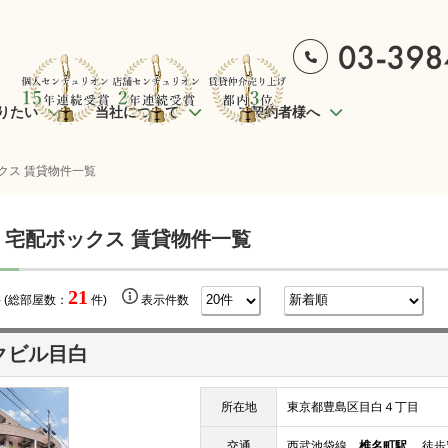
りたい
当社について
ご契約者様へ
クス 賃貸物件一覧
 宅配ボックス 賃貸物件一覧
21
 (総部屋数：
件)
表示件数
クビル目白
所在地
東京都豊島区目白４丁目
交通
西武池袋線
椎名町駅
徒歩