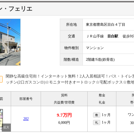
ン・フェリエ
所在地
東京都豊島区目白４丁目
交通
ＪＲ山手線
目白駅
徒歩9
物件種別
マンション
階数/構造
2階建/S造(鉄骨造)
閑静な高級住宅街！インターネット無料！2人入居相談可！バス・トイレ
ッチン(2口ガスコンロ)☆モニター付きオートロック☆宅配ボックス☆敷地
賃料
敷金
図
部屋番号
共益費/管理費
礼金
専
ワ
9.7万円
1ヶ月
敷
202
1ヶ月
6,000円
礼
30