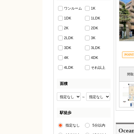
ワンルーム
1K
1DK
1LDK
2K
2DK
2LDK
3K
3DK
3LDK
4K
4DK
4LDK
それ以上
間取
面積
～
駅徒歩
指定なし
5分以内
Oce