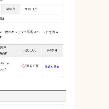
築年月
1998年11月
造)
ター付のキッチンで調理スペースに便利★
★
間取り
お気に入り
物件詳細
有面積
ンルーム
詳細を見る
2
32ｍ