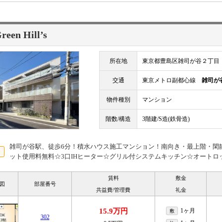
een Hill’s
所在地
東京都豊島区雑司が谷２丁目
交通
東京メトロ副都心線
雑司が
物件種別
マンション
階数/構造
3階建/S造(鉄骨造)
雑司が谷駅、徒歩6分！積水ハウス施工マンション！南向き・最上階・閑
ット使用料無料☆3口IHヒーター☆グリル付システムキッチン☆オートロ
賃料
敷金
図
部屋番号
共益費/管理費
礼金
15.9万円
1ヶ月
敷
302