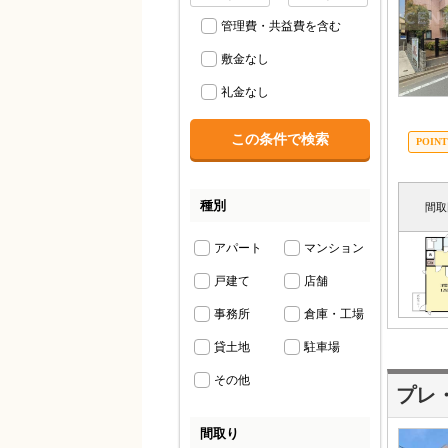
管理費・共益費を含む
敷金なし
礼金なし
種別
間取
アパート
マンション
戸建て
店舗
事務所
倉庫・工場
貸土地
駐車場
その他
プレ
間取り