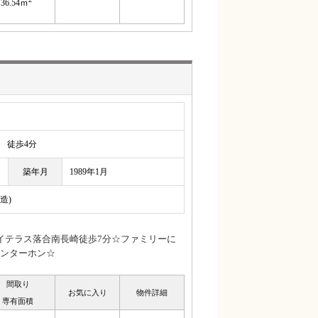
36.54ｍ
徒歩4分
築年月
1989年1月
造)
アイテラス落合南長崎徒歩7分☆ファミリーに
ンターホン☆
間取り
お気に入り
物件詳細
専有面積