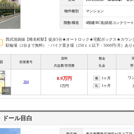
物件種別
マンション
階数/構造
4階建/RC造(鉄筋コンクリート
西武池袋線【椎名町駅】徒歩5分★オートロック★宅配ボックス★カウン
駐輪場（2台まで無料）・バイク置き場（250ｃｃ以下・5000円/月）あり
賃料
敷金
図
部屋番号
共益費/管理費
礼金
専
ワ
8.9万円
1ヶ月
敷
304
1ヶ月
1万円
礼
・ドール目白