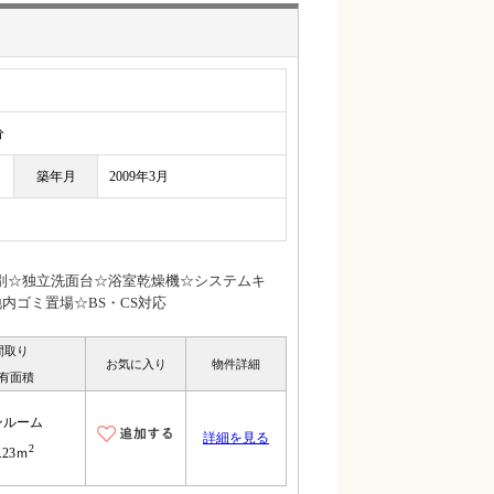
分
築年月
2009年3月
別☆独立洗面台☆浴室乾燥機☆システムキ
内ゴミ置場☆BS・CS対応
間取り
お気に入り
物件詳細
有面積
ンルーム
詳細を見る
2
.23ｍ