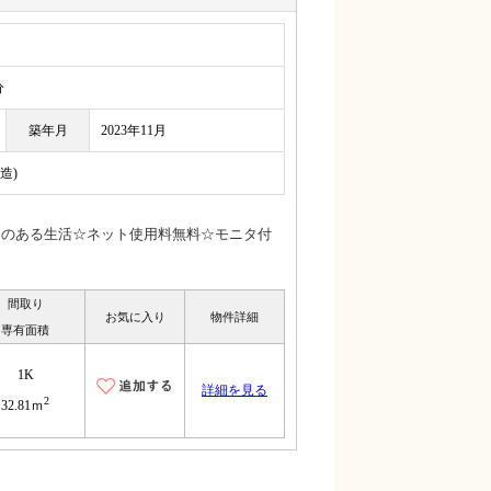
分
築年月
2023年11月
造)
りのある生活☆ネット使用料無料☆モニタ付
間取り
お気に入り
物件詳細
専有面積
1K
詳細を見る
2
32.81ｍ