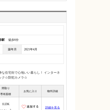
谷駅
徒歩6分
築年月
2021年4月
静な住宅街で心地いい暮らし！ インターネ
ック☆防犯カメラ☆
間取り
お気に入り
物件詳細
専有面積
1LDK
詳細を見る
2