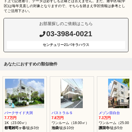
ト上で記述通り、データは必ずしも正確とは言えません。また、通学区域(学
区)は毎年見直しの対象となりますので、そちらを踏まえ学区情報は参考とし
てご活用下さい。
お部屋探しのご依頼はこちら
03-3984-0021
センチュリー21パキラハウス
あなたにおすすめの類似物件
パークサイド大渕
パストラルＳ
メゾン目白台
7.7万円
7.8万円
7.3万円
1K（23.00㎡）
ワンルーム（18.00㎡）
ワンルーム（25.00
都電雑司ヶ谷
/徒歩3分
池袋
/徒歩10分
護国寺
/徒歩5分