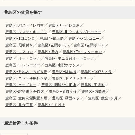
豊島区の賃貸を探す
豊島区+バストイレ同室
豊島区+トイレ専用
豊島区+システムキッチン
豊島区+IHクッキングヒーター
豊島区+1口コンロ
豊島区+最上階
豊島区+バルコニー
豊島区+照明付き
豊島区+玄関ホール
豊島区+玄関ポーチ
豊島区+エアコン
豊島区+収納
豊島区+TVインターホン
豊島区+オートロック
豊島区+モニタ付オートロック
豊島区+エレベーター
豊島区+宅配ボックス
豊島区+敷地内ごみ置き場
豊島区+駐輪場
豊島区+防犯カメラ
豊島区+ネット使用料不要
豊島区+ドアタッチキー
豊島区+カードキー
豊島区+閑静な住宅地
豊島区+平坦地
豊島区+駅徒歩10分以内
豊島区+通風良好
豊島区+内階段
豊島区+室内洗濯機置き場
豊島区+壁面ベッド
豊島区+敷金1ヶ月
豊島区+礼金不要
豊島区+２Ｆ以上
最近検索した条件