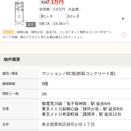
7.1万円
518
0.8万円
-
1ヶ月
0ヶ月
敷
礼
2
5階
1K（16.38ｍ
）
副都心線「雑司が谷」徒歩7分。インターネット無料＆モニター付オート
ロック完備。都心アクセスと安心を兼ね備えた1Kマンション。
物件概要
マンション / RC造(鉄筋コンクリート造)
種別 / 構造
5階
建物階建
1K
間取り一例
都電荒川線「鬼子母神前」駅 徒歩6分
東京メトロ副都心線「雑司が谷」駅 徒歩8分
交通
東京メトロ有楽町線「護国寺」駅 徒歩12分
東京都豊島区雑司が谷１丁目
住所