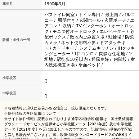
1990年3月
築年月
バストイレ同室 / トイレ専用 / 最上階 / バルコ
ニー / 照明付き / 玄関ホール / 玄関ポーチ / エ
アコン / 収納 / TVインターホン / オートロッ
ク / モニタ付オートロック / エレベーター / 宅
配ボックス / 敷地内ごみ置き場 / 駐輪場 / 防犯
設備・条件の一例
カメラ / ネット使用料不要 / ドアタッチキ
ー / カードキー / システムキッチン / IHクッキ
ングヒーター / 1口コンロ / 閑静な住宅地 / 平
坦地 / 駅徒歩10分以内 / 通風良好 / 内階段 / 室
内洗濯機置き場 / 壁面ベッド /
小学校区
()
中学校区
()
※各種情報と現状に差異がある場合は、現状優先となります。
※物件情報の学区情報について
当サイト物件情報に記載されております通学区域(学区)情報は、国土数値情報
ダウンロードサービスが提供する小学校区データ【2021年度】及び中学校区
データ【2021年度】を元に加工したものですので、記載情報が現在の学区域
と異なる場合がございます。国土数値情報ダウンロードサービスのWEBサイ