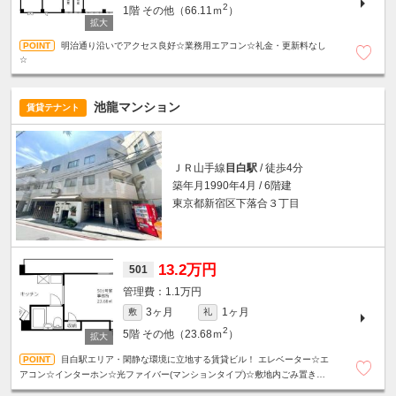
2
1階
その他（66.11ｍ
）
明治通り沿いでアクセス良好☆業務用エアコン☆礼金・更新料なし
☆
池龍マンション
賃貸テナント
ＪＲ山手線
目白駅
/ 徒歩4分
築年月1990年4月 / 6階建
東京都新宿区下落合３丁目
13.2万円
501
1.1万円
3ヶ月
1ヶ月
敷
礼
2
5階
その他（23.68ｍ
）
目白駅エリア・閑静な環境に立地する賃貸ビル！ エレベーター☆エ
アコン☆インターホン☆光ファイバー(マンションタイプ)☆敷地内ごみ置き場有
り☆