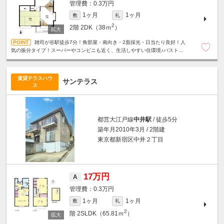
0.3万円
1ヶ月
1ヶ月
敷
礼
2
2階
2DK（38ｍ
）
雑司が谷駅徒歩7分！角部屋・南向き・2面採光・日当たり良好！人
気の振分タイプ！スーパーやコンビニも近く、生活しやすい住環境♪バストイ
レ別☆室内洗濯機置場☆
賃貸テラスハウ
サンテラス
ス
都営大江戸線
中井駅
/ 徒歩5分
築年月2010年3月 / 2階建
東京都新宿区中井２丁目
17万円
A
0.3万円
1ヶ月
1ヶ月
敷
礼
2
階
2SLDK（65.81ｍ
）