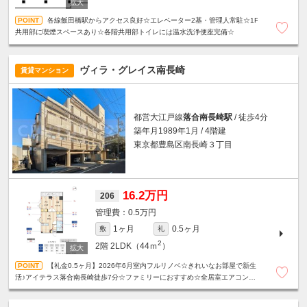
各線飯田橋駅からアクセス良好☆エレベーター2基・管理人常駐☆1F
共用部に喫煙スペースあり☆各階共用部トイレには温水洗浄便座完備☆
ヴィラ・グレイス南長崎
賃貸マンション
都営大江戸線
落合南長崎駅
/ 徒歩4分
築年月1989年1月 / 4階建
東京都豊島区南長崎３丁目
16.2万円
206
0.5万円
1ヶ月
0.5ヶ月
敷
礼
2
2階
2LDK（44ｍ
）
【礼金0.5ヶ月】2026年6月室内フルリノベ☆きれいなお部屋で新生
活♪アイテラス落合南長崎徒歩7分☆ファミリーにおすすめ☆全居室エアコン付
き☆設備充実！宅配ボックス・モニタ付きインターホン☆