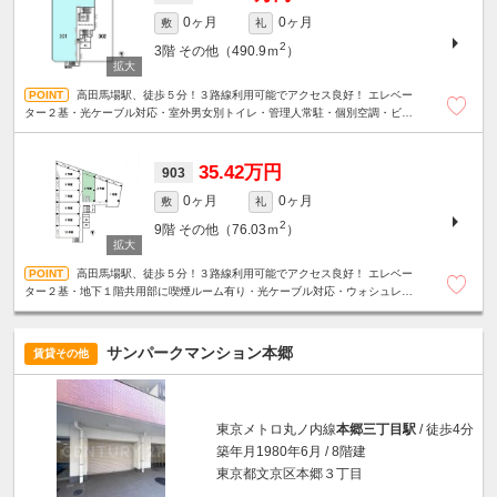
0ヶ月
0ヶ月
敷
礼
2
3階
その他（490.9ｍ
）
高田馬場駅、徒歩５分！３路線利用可能でアクセス良好！ エレベー
ター２基・光ケーブル対応・室外男女別トイレ・管理人常駐・個別空調・ビル
内貸会議室有り・地下１階共用部に喫煙ルーム有り
35.42万円
903
0ヶ月
0ヶ月
敷
礼
2
9階
その他（76.03ｍ
）
高田馬場駅、徒歩５分！３路線利用可能でアクセス良好！ エレベー
ター２基・地下１階共用部に喫煙ルーム有り・光ケーブル対応・ウォシュレッ
ト・管理人常駐
サンパークマンション本郷
賃貸その他
東京メトロ丸ノ内線
本郷三丁目駅
/ 徒歩4分
築年月1980年6月 / 8階建
東京都文京区本郷３丁目