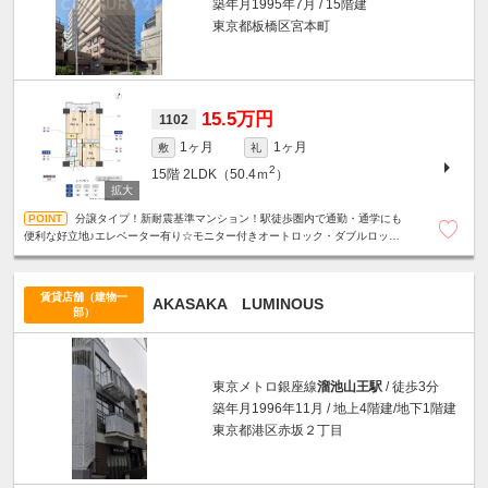
築年月1995年7月 / 15階建
東京都板橋区宮本町
15.5万円
1102
1ヶ月
1ヶ月
敷
礼
2
15階
2LDK（50.4ｍ
）
分譲タイプ！新耐震基準マンション！駅徒歩圏内で通勤・通学にも
便利な好立地♪エレベーター有り☆モニター付きオートロック・ダブルロッ
ク・安心セキュリティ☆二重サッシ☆温水洗浄便座☆室内洗濯機置場☆設備充
実
賃貸店舗（建物一
AKASAKA LUMINOUS
部）
東京メトロ銀座線
溜池山王駅
/ 徒歩3分
築年月1996年11月 / 地上4階建/地下1階建
東京都港区赤坂２丁目