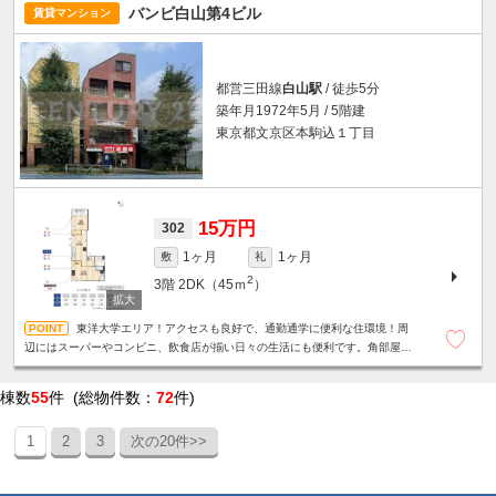
バンビ白山第4ビル
賃貸マンション
都営三田線
白山駅
/ 徒歩5分
築年月1972年5月 / 5階建
東京都文京区本駒込１丁目
15万円
302
1ヶ月
1ヶ月
敷
礼
2
3階
2DK（45ｍ
）
東洋大学エリア！アクセスも良好で、通勤通学に便利な住環境！周
辺にはスーパーやコンビニ、飲食店が揃い日々の生活にも便利です。角部屋
☆2面採光☆フローリング☆洗濯機置場☆
棟数
55
件 (総物件数：
72
件)
1
2
3
次の20件>>