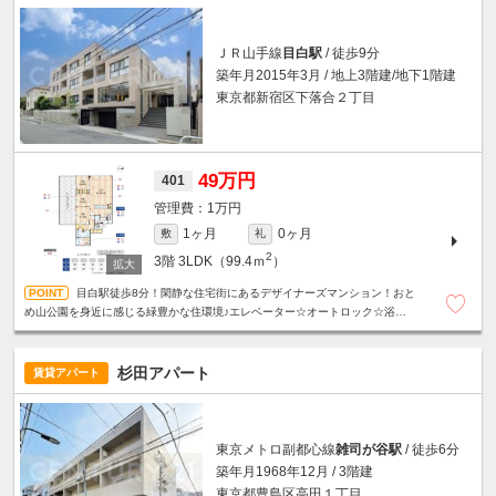
ＪＲ山手線
目白駅
/ 徒歩9分
築年月2015年3月 / 地上3階建/地下1階建
東京都新宿区下落合２丁目
49万円
401
1万円
1ヶ月
0ヶ月
敷
礼
2
3階
3LDK（99.4ｍ
）
目白駅徒歩8分！閑静な住宅街にあるデザイナーズマンション！おと
め山公園を身近に感じる緑豊かな住環境♪エレベーター☆オートロック☆浴室乾
燥機☆追い炊き機能☆温水洗浄便座☆ウォークインクローゼット☆
杉田アパート
賃貸アパート
東京メトロ副都心線
雑司が谷駅
/ 徒歩6分
築年月1968年12月 / 3階建
東京都豊島区高田１丁目