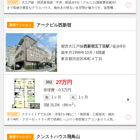
大江戸線・西武新宿線「中井」駅徒歩5分！グルニエ(屋根裏収納)付
きで収納力豊富なテラスハウス。南向きの明るい住空間が魅力です。追焚機能
付き浴室☆対面式キッチン☆エアコン3基設置など設備充実。
アークビル西新宿
賃貸マンション
都営大江戸線
西新宿五丁目駅
/ 徒歩8分
築年月1996年10月 / 4階建
東京都渋谷区本町４丁目
27万円
302
0.5万円
1ヶ月
1ヶ月
敷
礼
2
3階
3LDK（86ｍ
）
スライドドアで2LDK・洋室13.9帖に！！角部屋・三面採光・南向
き☆WIC・クローゼット３ヶ所で収納たっぷり☆各部屋エアコンあり☆人気の
振分タイプ☆宅配ボックス☆夜間オートロック☆
クンストハウス飛鳥山
賃貸マンション