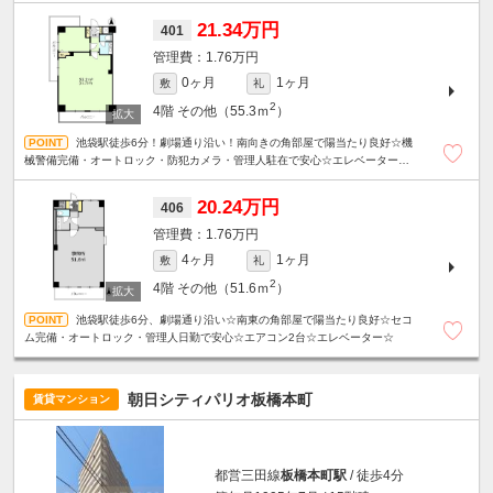
21.34万円
401
1.76万円
0ヶ月
1ヶ月
敷
礼
2
4階
その他（55.3ｍ
）
池袋駅徒歩6分！劇場通り沿い！南向きの角部屋で陽当たり良好☆機
械警備完備・オートロック・防犯カメラ・管理人駐在で安心☆エレベーター☆
ミニキッチン☆
20.24万円
406
1.76万円
4ヶ月
1ヶ月
敷
礼
2
4階
その他（51.6ｍ
）
池袋駅徒歩6分、劇場通り沿い☆南東の角部屋で陽当たり良好☆セコ
ム完備・オートロック・管理人日勤で安心☆エアコン2台☆エレベーター☆
朝日シティパリオ板橋本町
賃貸マンション
都営三田線
板橋本町駅
/ 徒歩4分