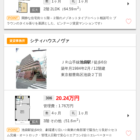
1ヶ月
1ヶ月
敷
礼
2
2階
2LDK（64.59ｍ
）
閑静な住宅街☆１階－２階のメゾネットタイプ☆ペット相談可☆ ブ
ラウンのタイル張りを基調とした、ビンテージ賃貸マンションです♪
シティハウスノヴァ
賃貸事務所
ＪＲ山手線
池袋駅
/ 徒歩6分
築年月1984年2月 / 12階建
東京都豊島区池袋２丁目
20.24万円
306
1.76万円
4ヶ月
1ヶ月
敷
礼
2
3階
その他（51.6ｍ
）
池袋駅徒歩6分、劇場通り沿い☆南東の角部屋で陽当たり良好☆セコ
ム完備・オートロック・管理人日勤で安心☆エアコン2台☆エレベーター☆