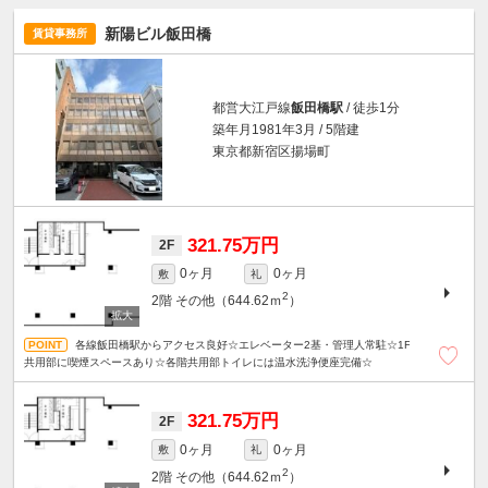
新陽ビル飯田橋
賃貸事務所
都営大江戸線
飯田橋駅
/ 徒歩1分
築年月1981年3月 / 5階建
東京都新宿区揚場町
321.75万円
2F
0ヶ月
0ヶ月
敷
礼
2
2階
その他（644.62ｍ
）
各線飯田橋駅からアクセス良好☆エレベーター2基・管理人常駐☆1F
共用部に喫煙スペースあり☆各階共用部トイレには温水洗浄便座完備☆
321.75万円
2F
0ヶ月
0ヶ月
敷
礼
2
2階
その他（644.62ｍ
）