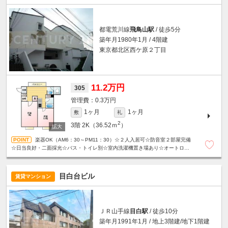
都電荒川線
飛鳥山駅
/ 徒歩5分
築年月1980年1月 / 4階建
東京都北区西ケ原２丁目
11.2万円
305
0.3万円
1ヶ月
1ヶ月
敷
礼
2
3階
2K（36.52ｍ
）
楽器OK（AM6：30～PM11：30）☆２人入居可☆防音室２部屋完備
☆日当良好・二面採光☆バス・トイレ別☆室内洗濯機置き場あり☆オートロッ
ク・防犯カメラ☆禁煙☆
目白台ビル
賃貸マンション
ＪＲ山手線
目白駅
/ 徒歩10分
築年月1991年1月 / 地上3階建/地下1階建