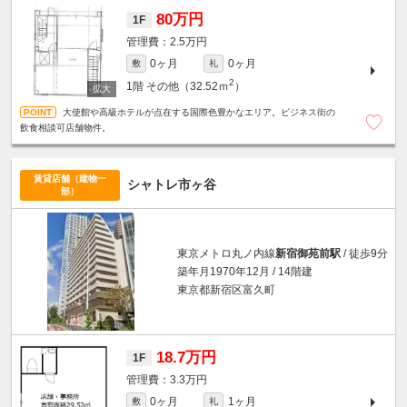
80万円
1F
2.5万円
0ヶ月
0ヶ月
敷
礼
2
1階
その他（32.52ｍ
）
大使館や高級ホテルが点在する国際色豊かなエリア。ビジネス街の
飲食相談可店舗物件。
賃貸店舗（建物一
シャトレ市ヶ谷
部）
東京メトロ丸ノ内線
新宿御苑前駅
/ 徒歩9分
築年月1970年12月 / 14階建
東京都新宿区富久町
18.7万円
1F
3.3万円
0ヶ月
1ヶ月
敷
礼