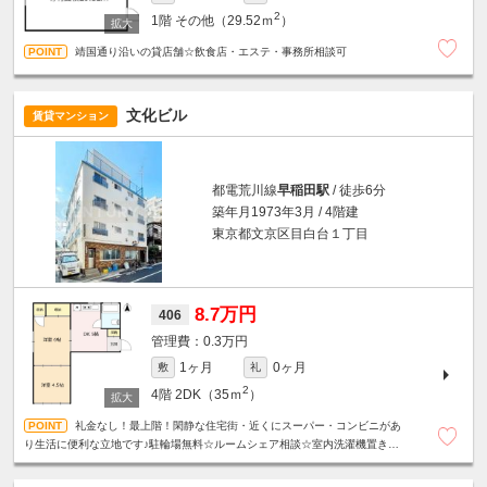
2
1階
その他（29.52ｍ
）
靖国通り沿いの貸店舗☆飲食店・エステ・事務所相談可
文化ビル
賃貸マンション
都電荒川線
早稲田駅
/ 徒歩6分
築年月1973年3月 / 4階建
東京都文京区目白台１丁目
8.7万円
406
0.3万円
1ヶ月
0ヶ月
敷
礼
2
4階
2DK（35ｍ
）
礼金なし！最上階！閑静な住宅街・近くにスーパー・コンビニがあ
り生活に便利な立地です♪駐輪場無料☆ルームシェア相談☆室内洗濯機置き場☆
エアコンあり☆