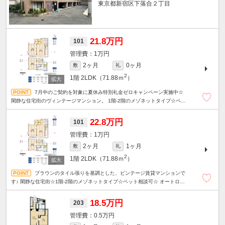
東京都新宿区下落合２丁目
21.8万円
101
1万円
2ヶ月
0ヶ月
敷
礼
2
1階
2LDK（71.88ｍ
）
7月中のご契約を対象に夏休み特別礼金ゼロキャンペーン実施中☆
閑静な住宅街のヴィンテージマンション。 1階-2階のメゾネットタイプ☆ペッ
ト相談可☆
22.8万円
101
1万円
2ヶ月
1ヶ月
敷
礼
2
1階
2LDK（71.88ｍ
）
ブラウンのタイル張りを基調とした、ビンテージ賃貸マンションで
す♪ 閑静な住宅街☆1階-2階のメゾネットタイプ☆ペット相談可☆ オートロッ
ク・ディンプルキー・防犯カメラ・安心セキュリティ。
18.5万円
203
0.5万円