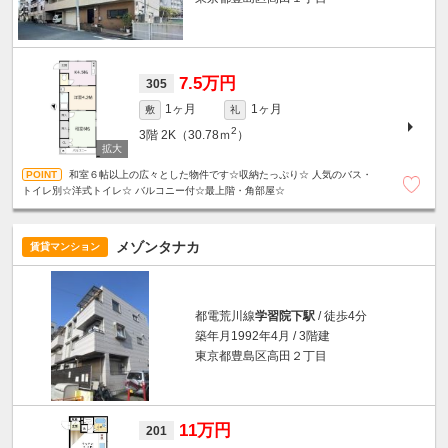
7.5万円
305
1ヶ月
1ヶ月
敷
礼
2
3階
2K（30.78ｍ
）
和室６帖以上の広々とした物件です☆収納たっぷり☆ 人気のバス・
トイレ別☆洋式トイレ☆ バルコニー付☆最上階・角部屋☆
メゾンタナカ
賃貸マンション
都電荒川線
学習院下駅
/ 徒歩4分
築年月1992年4月 / 3階建
東京都豊島区高田２丁目
11万円
201