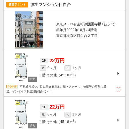
弥生マンション目白台
賃貸テナント
東京メトロ有楽町線
護国寺駅
/ 徒歩5分
築年月2002年10月 / 4階建
東京都文京区目白台２丁目
22万円
1F
0ヶ月
1ヶ月
敷
礼
2
1階
その他（45.18ｍ
）
不忍通り沿い。目に留まる立地。塾・スクール、物販等の店舗に最
適。インボイス制度対応物件です！
22万円
1F
0ヶ月
1ヶ月
敷
礼
2
1階
その他（45.18ｍ
）