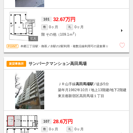
32.67万円
101
0ヶ月
0ヶ月
敷
礼
2
階
その他（109.1ｍ
）
本郷三丁目駅・御茶ノ水駅の2駅利用・複数沿線利用可の貸倉庫☆
サンパークマンション高田馬場
賃貸事務所
ＪＲ山手線
高田馬場駅
/ 徒歩5分
築年月1982年10月 / 地上13階建/地下2階建
東京都新宿区高田馬場１丁目
28.6万円
107
0ヶ月
0ヶ月
敷
礼