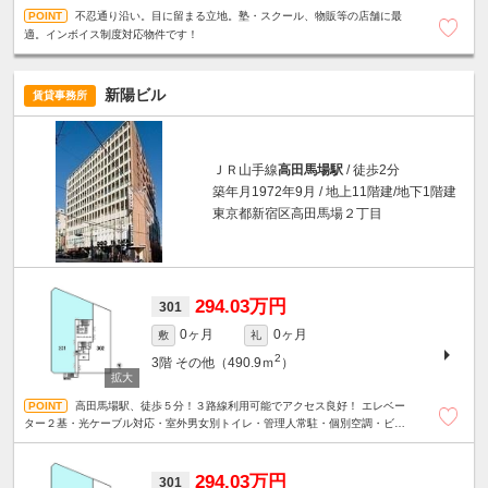
不忍通り沿い。目に留まる立地。塾・スクール、物販等の店舗に最
適。インボイス制度対応物件です！
新陽ビル
賃貸事務所
ＪＲ山手線
高田馬場駅
/ 徒歩2分
築年月1972年9月 / 地上11階建/地下1階建
東京都新宿区高田馬場２丁目
294.03万円
301
0ヶ月
0ヶ月
敷
礼
2
3階
その他（490.9ｍ
）
高田馬場駅、徒歩５分！３路線利用可能でアクセス良好！ エレベー
ター２基・光ケーブル対応・室外男女別トイレ・管理人常駐・個別空調・ビル
内貸会議室有り・地下１階共用部に喫煙ルーム有り
294.03万円
301