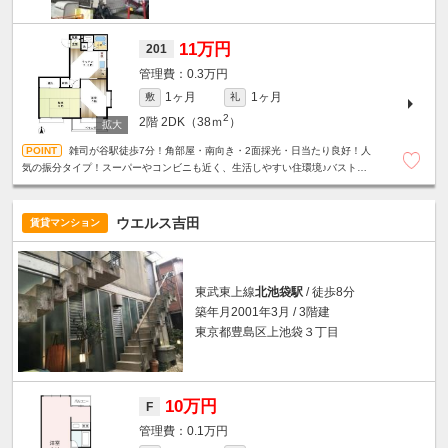
11万円
201
0.3万円
1ヶ月
1ヶ月
敷
礼
2
2階
2DK（38ｍ
）
雑司が谷駅徒歩7分！角部屋・南向き・2面採光・日当たり良好！人
気の振分タイプ！スーパーやコンビニも近く、生活しやすい住環境♪バストイ
レ別☆室内洗濯機置場☆
ウエルス吉田
賃貸マンション
東武東上線
北池袋駅
/ 徒歩8分
築年月2001年3月 / 3階建
東京都豊島区上池袋３丁目
10万円
F
0.1万円