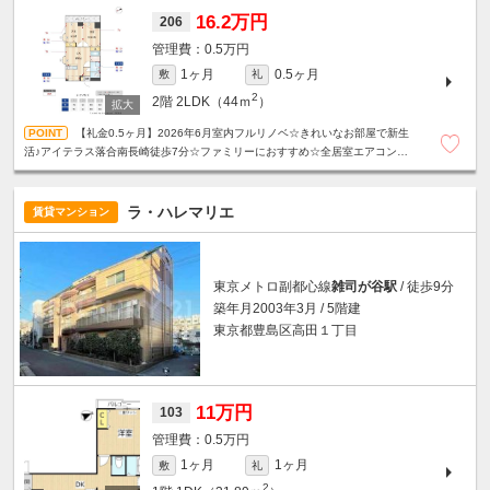
16.2万円
206
0.5万円
1ヶ月
0.5ヶ月
敷
礼
2
2階
2LDK（44ｍ
）
【礼金0.5ヶ月】2026年6月室内フルリノベ☆きれいなお部屋で新生
活♪アイテラス落合南長崎徒歩7分☆ファミリーにおすすめ☆全居室エアコン付
き☆設備充実！宅配ボックス・モニタ付きインターホン☆
ラ・ハレマリエ
賃貸マンション
東京メトロ副都心線
雑司が谷駅
/ 徒歩9分
築年月2003年3月 / 5階建
東京都豊島区高田１丁目
11万円
103
0.5万円
1ヶ月
1ヶ月
敷
礼
2