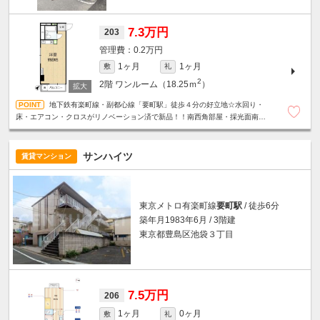
7.3万円
203
0.2万円
1ヶ月
1ヶ月
敷
礼
2
2階
ワンルーム（18.25ｍ
）
地下鉄有楽町線・副都心線「要町駅」徒歩４分の好立地☆水回り・
床・エアコン・クロスがリノベーション済で新品！！南西角部屋・採光面南側
で日当たり良好です☆うれしいミニ冷蔵庫付☆
サンハイツ
賃貸マンション
東京メトロ有楽町線
要町駅
/ 徒歩6分
築年月1983年6月 / 3階建
東京都豊島区池袋３丁目
7.5万円
206
1ヶ月
0ヶ月
敷
礼