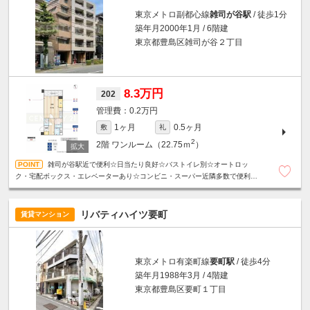
東京メトロ副都心線
雑司が谷駅
/ 徒歩1分
築年月2000年1月 / 6階建
東京都豊島区雑司が谷２丁目
8.3万円
202
0.2万円
1ヶ月
0.5ヶ月
敷
礼
2
2階
ワンルーム（22.75ｍ
）
雑司が谷駅近で便利☆日当たり良好☆バストイレ別☆オートロッ
ク・宅配ボックス・エレベーターあり☆コンビニ・スーパー近隣多数で便利な
住環境☆
リバティハイツ要町
賃貸マンション
東京メトロ有楽町線
要町駅
/ 徒歩4分
築年月1988年3月 / 4階建
東京都豊島区要町１丁目