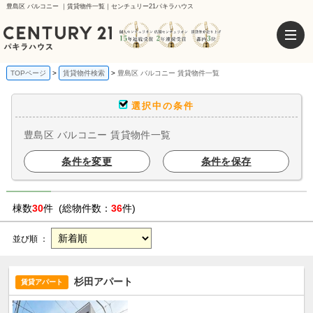
豊島区 バルコニー ｜賃貸物件一覧｜センチュリー21パキラハウス
TOPページ
賃貸物件検索
豊島区 バルコニー 賃貸物件一覧
選択中の条件
豊島区 バルコニー 賃貸物件一覧
条件を変更
条件を保存
棟数
30
件 (総物件数：
36
件)
並び順 ：
杉田アパート
賃貸アパート