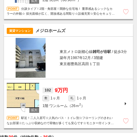
分譲タイプ！2階・角部屋！閑静な住宅地！ 重厚感あるシックなカ
ラーの外観☆ 採光面積が広く、開放感ある間取り☆設備充実☆安心セキュリテ
ィ☆駐車場2台空きあり（1/6確認時点）
メジロホームズ
賃貸マンション
東京メトロ副都心線
雑司が谷駅
/ 徒歩3分
築年月1987年12月 / 3階建
東京都豊島区高田１丁目
9万円
102
1ヶ月
1ヶ月
敷
礼
2
1階
ワンルーム（26ｍ
）
駅近！二人入居可☆人気のバス・トイレ別☆フローリングのきれい
なお部屋☆たっぷり収納なので荷物が多くても安心です☆モニター付インター
ホン☆二口ガスコンロ☆扉付き室内洗濯機置き場☆浴室乾燥機能あり☆