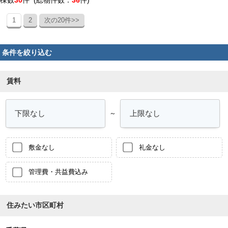
棟数
30
件 (総物件数：
36
件)
1
2
次の20件>>
条件を絞り込む
賃料
～
敷金なし
礼金なし
管理費・共益費込み
住みたい市区町村