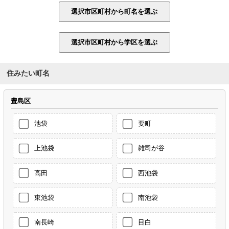
住みたい町名
豊島区
池袋
要町
上池袋
雑司が谷
高田
西池袋
東池袋
南池袋
南長崎
目白