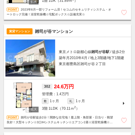
1階
1DK（31.89ｍ
）
2023年6月一部リフォーム済！セコムのセキュリティシステム・オ
ートロック完備！浴室乾燥機☆宅配ボックス☆設備充実☆
雑司が谷マンション
賃貸マンション
東京メトロ副都心線
雑司が谷駅
/ 徒歩2分
築年月2010年4月 / 地上3階建/地下1階建
東京都豊島区雑司が谷２丁目
24.6万円
302
1.4万円
1ヶ月
1ヶ月
敷
礼
2
3階
1LDK（70.11ｍ
）
雑司が谷駅徒歩2分！閑静な住宅地！最上階・角部屋・日当り・眺望
良好！大型キッチン☆3口IHシステムキッチン☆エアコン2基☆浴室乾燥機☆温
水洗浄便座☆モニター付きオートロック☆宅配ボックス等、設備充実☆