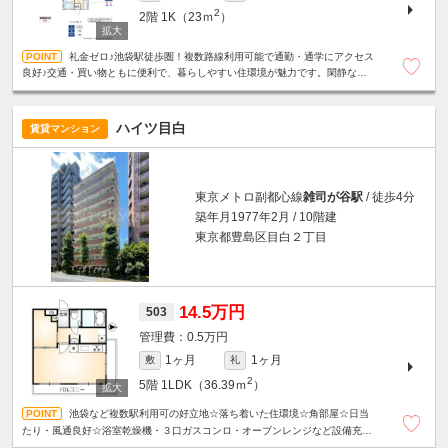
2
2階
1K（23ｍ
）
礼金ゼロ♪池袋駅徒歩圏！複数路線利用可能で通勤・通学にアクセス
良好♪交通・買い物ともに便利で、暮らしやすい住環境が魅力です。閑静な住
宅街☆バストイレ別☆室内洗濯機置場☆
ハイツ目白
賃貸マンション
東京メトロ副都心線
雑司が谷駅
/ 徒歩4分
築年月1977年2月 / 10階建
東京都豊島区目白２丁目
14.5万円
503
0.5万円
1ヶ月
1ヶ月
敷
礼
2
5階
1LDK（36.39ｍ
）
池袋など複数駅利用可の好立地☆落ち着いた住環境☆角部屋☆日当
たり・風通良好☆浴室乾燥機・３口ガスコンロ・オーブンレンジなど設備充実
☆スーパーやコンビニエンスストアが近く、日々の買い物に便利☆