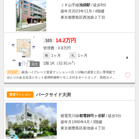
ＪＲ山手線
池袋駅
/ 徒歩9分
築年月2023年11月 / 4階建
東京都豊島区西池袋２丁目
14.2万円
103
0.8万円
1ヶ月
1ヶ月
敷
礼
2
1階
1K（32.81ｍ
）
築浅ハイグレード賃貸マンション☆広々10帖の居室と広い専用庭で
ゆとりのある生活☆ネット使用料無料☆モニタ付きオートロック、防犯カメ
ラ、カードキーシステムで安心セキュリティ◎
パークサイド大渕
賃貸マンション
都電荒川線
都電雑司ヶ谷駅
/ 徒歩3分
築年月1990年4月 / 3階建
東京都豊島区南池袋４丁目