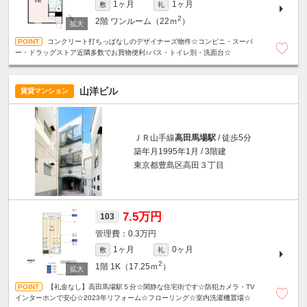
1ヶ月
1ヶ月
敷
礼
2
2階
ワンルーム（22ｍ
）
コンクリート打ちっぱなしのデザイナーズ物件☆コンビニ・スーパ
ー・ドラッグストア近隣多数でお買物便利♪バス・トイレ別・洗面台☆
山洋ビル
賃貸マンション
ＪＲ山手線
高田馬場駅
/ 徒歩5分
築年月1995年1月 / 3階建
東京都豊島区高田３丁目
7.5万円
103
0.3万円
1ヶ月
0ヶ月
敷
礼
2
1階
1K（17.25ｍ
）
【礼金なし】高田馬場駅５分☆閑静な住宅街です☆防犯カメラ・TV
インターホンで安心☆2023年リフォーム☆フローリング☆室内洗濯機置場☆