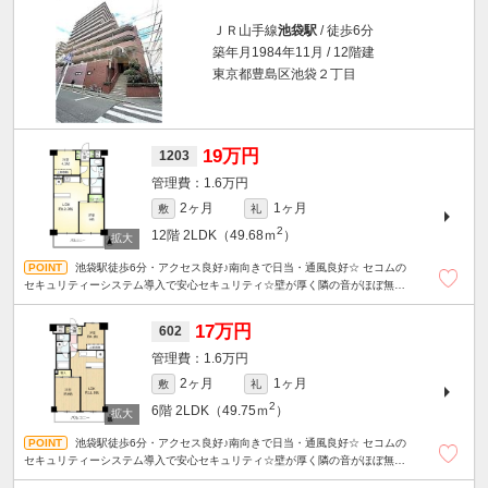
ＪＲ山手線
池袋駅
/ 徒歩6分
築年月1984年11月 / 12階建
東京都豊島区池袋２丁目
19万円
1203
1.6万円
2ヶ月
1ヶ月
敷
礼
2
12階
2LDK（49.68ｍ
）
池袋駅徒歩6分・アクセス良好♪南向きで日当・通風良好☆ セコムの
セキュリティーシステム導入で安心セキュリティ☆壁が厚く隣の音がほぼ無し
☆ 1階ドラッグストアで便利♪エアコン３台完備☆管理人駐在☆
17万円
602
1.6万円
2ヶ月
1ヶ月
敷
礼
2
6階
2LDK（49.75ｍ
）
池袋駅徒歩6分・アクセス良好♪南向きで日当・通風良好☆ セコムの
セキュリティーシステム導入で安心セキュリティ☆壁が厚く隣の音がほぼ無し
☆ 1階ドラッグストアで便利♪エアコン３台完備☆管理人駐在☆