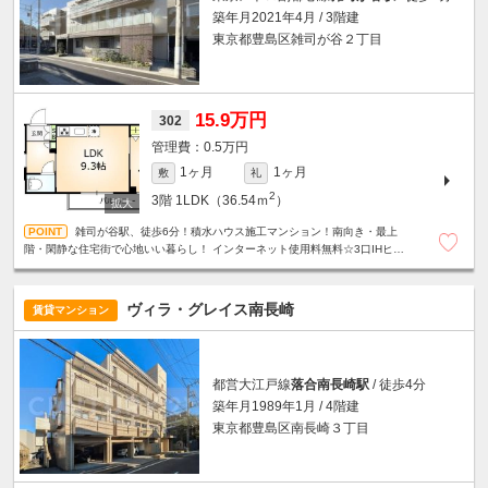
築年月2021年4月 / 3階建
東京都豊島区雑司が谷２丁目
15.9万円
302
0.5万円
1ヶ月
1ヶ月
敷
礼
2
3階
1LDK（36.54ｍ
）
雑司が谷駅、徒歩6分！積水ハウス施工マンション！南向き・最上
階・閑静な住宅街で心地いい暮らし！ インターネット使用料無料☆3口IHヒー
ター☆グリル付システムキッチン☆オートロック☆防犯カメラ☆
ヴィラ・グレイス南長崎
賃貸マンション
都営大江戸線
落合南長崎駅
/ 徒歩4分
築年月1989年1月 / 4階建
東京都豊島区南長崎３丁目