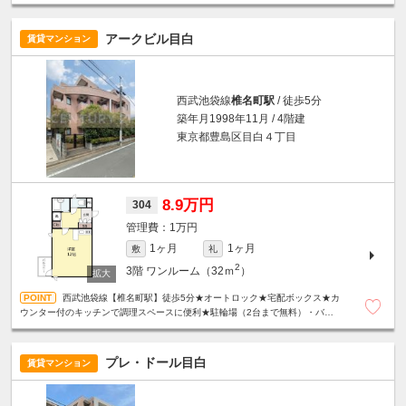
アークビル目白
賃貸マンション
西武池袋線
椎名町駅
/ 徒歩5分
築年月1998年11月 / 4階建
東京都豊島区目白４丁目
8.9万円
304
1万円
1ヶ月
1ヶ月
敷
礼
2
3階
ワンルーム（32ｍ
）
西武池袋線【椎名町駅】徒歩5分★オートロック★宅配ボックス★カ
ウンター付のキッチンで調理スペースに便利★駐輪場（2台まで無料）・バイ
ク置き場（250ｃｃ以下・5000円/月）あり★
プレ・ドール目白
賃貸マンション