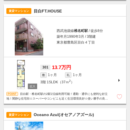
目白FT.HOUSE
賃貸マンション
西武池袋線
椎名町駅
/ 徒歩8分
築年月1990年3月 / 3階建
東京都豊島区目白４丁目
13.7万円
301
1ヶ月
1ヶ月
敷
礼
2
3階
1SLDK（37ｍ
）
目白駅・椎名町駅の2駅2沿線利用可能！通勤・通学にも便利な好立
地！閑静な住宅街☆スーパーやコンビニも近く生活環境良好☆使い勝手の良い
振分けタイプの間取り☆収納たっぷり☆明るいサンルーム付き☆
Oceano Azul(オセアノアズール)
賃貸マンション