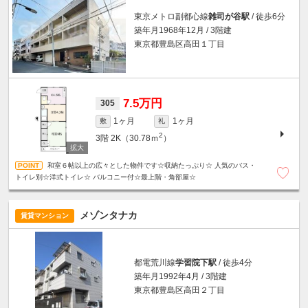
東京メトロ副都心線
雑司が谷駅
/ 徒歩6分
築年月1968年12月 / 3階建
東京都豊島区高田１丁目
7.5万円
305
1ヶ月
1ヶ月
敷
礼
2
3階
2K（30.78ｍ
）
和室６帖以上の広々とした物件です☆収納たっぷり☆ 人気のバス・
トイレ別☆洋式トイレ☆ バルコニー付☆最上階・角部屋☆
メゾンタナカ
賃貸マンション
都電荒川線
学習院下駅
/ 徒歩4分
築年月1992年4月 / 3階建
東京都豊島区高田２丁目