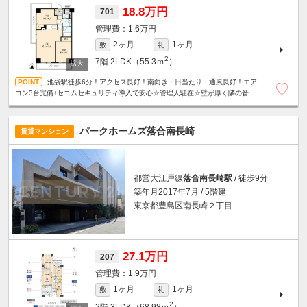
18.8万円
701
1.6万円
2ヶ月
1ヶ月
敷
礼
2
7階
2LDK（55.3ｍ
）
池袋駅徒歩6分！アクセス良好！南向き・日当たり・通風良好！エア
コン3台完備♪セコムセキュリティ導入で安心☆管理人駐在☆壁が厚く隣の音が
ほぼ無し☆1階にドラッグストアがあり生活便利♪
パークホームズ落合南長崎
賃貸マンション
都営大江戸線
落合南長崎駅
/ 徒歩9分
築年月2017年7月 / 5階建
東京都豊島区南長崎２丁目
27.1万円
207
1.9万円
1ヶ月
1ヶ月
敷
礼
2
2階
3LDK（68.98ｍ
）