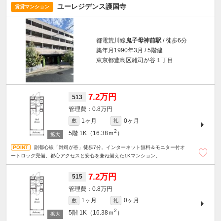
ユーレジデンス護国寺
賃貸マンション
都電荒川線
鬼子母神前駅
/ 徒歩6分
築年月1990年3月 / 5階建
東京都豊島区雑司が谷１丁目
7.2万円
513
0.8万円
1ヶ月
0ヶ月
敷
礼
2
5階
1K（16.38ｍ
）
副都心線「雑司が谷」徒歩7分。インターネット無料＆モニター付オ
ートロック完備。都心アクセスと安心を兼ね備えた1Kマンション。
7.2万円
515
0.8万円
1ヶ月
0ヶ月
敷
礼
2
5階
1K（16.38ｍ
）