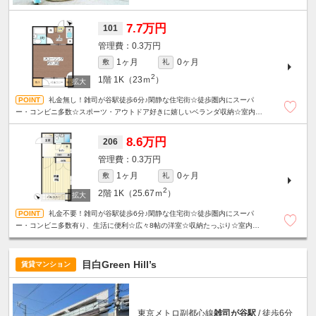
7.7万円
101
0.3万円
1ヶ月
0ヶ月
敷
礼
2
1階
1K（23ｍ
）
礼金無し！雑司が谷駅徒歩6分♪閑静な住宅街☆徒歩圏内にスーパ
ー・コンビニ多数☆スポーツ・アウトドア好きに嬉しいベランダ収納☆室内洗
濯機置き場☆駐輪場１台無料☆
8.6万円
206
0.3万円
1ヶ月
0ヶ月
敷
礼
2
2階
1K（25.67ｍ
）
礼金不要！雑司が谷駅徒歩6分♪閑静な住宅街☆徒歩圏内にスーパ
ー・コンビニ多数有り、生活に便利☆広々8帖の洋室☆収納たっぷり☆室内洗濯
機置き場☆駐輪場1台無料☆
目白Green Hill’s
賃貸マンション
東京メトロ副都心線
雑司が谷駅
/ 徒歩6分