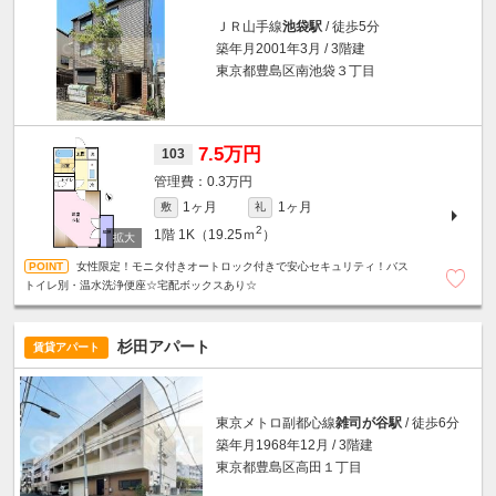
ＪＲ山手線
池袋駅
/ 徒歩5分
築年月2001年3月 / 3階建
東京都豊島区南池袋３丁目
7.5万円
103
0.3万円
1ヶ月
1ヶ月
敷
礼
2
1階
1K（19.25ｍ
）
女性限定！モニタ付きオートロック付きで安心セキュリティ！バス
トイレ別・温水洗浄便座☆宅配ボックスあり☆
杉田アパート
賃貸アパート
東京メトロ副都心線
雑司が谷駅
/ 徒歩6分
築年月1968年12月 / 3階建
東京都豊島区高田１丁目