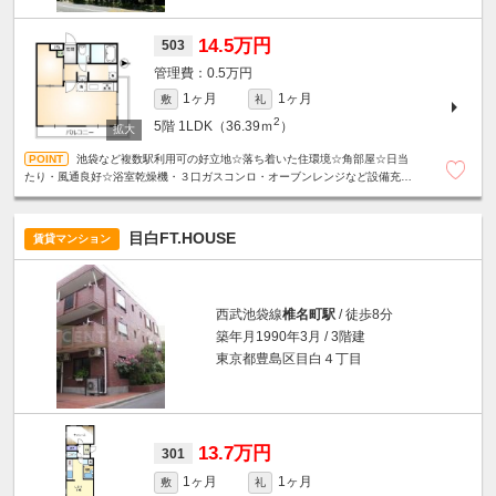
14.5万円
503
0.5万円
1ヶ月
1ヶ月
敷
礼
2
5階
1LDK（36.39ｍ
）
池袋など複数駅利用可の好立地☆落ち着いた住環境☆角部屋☆日当
たり・風通良好☆浴室乾燥機・３口ガスコンロ・オーブンレンジなど設備充実
☆スーパーやコンビニエンスストアが近く、日々の買い物に便利☆
目白FT.HOUSE
賃貸マンション
西武池袋線
椎名町駅
/ 徒歩8分
築年月1990年3月 / 3階建
東京都豊島区目白４丁目
13.7万円
301
1ヶ月
1ヶ月
敷
礼