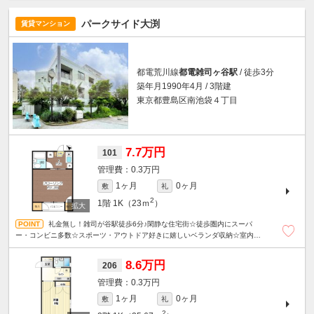
パークサイド大渕
賃貸マンション
都電荒川線
都電雑司ヶ谷駅
/ 徒歩3分
築年月1990年4月 / 3階建
東京都豊島区南池袋４丁目
7.7万円
101
0.3万円
1ヶ月
0ヶ月
敷
礼
2
1階
1K（23ｍ
）
礼金無し！雑司が谷駅徒歩6分♪閑静な住宅街☆徒歩圏内にスーパ
ー・コンビニ多数☆スポーツ・アウトドア好きに嬉しいベランダ収納☆室内洗
濯機置き場☆駐輪場１台無料☆
8.6万円
206
0.3万円
1ヶ月
0ヶ月
敷
礼
2