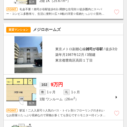
2階
1K（25.67ｍ
）
礼金不要！雑司が谷駅徒歩6分♪閑静な住宅街☆徒歩圏内にスーパ
ー・コンビニ多数有り、生活に便利☆広々8帖の洋室☆収納たっぷり☆室内洗濯
機置き場☆駐輪場1台無料☆
メジロホームズ
賃貸マンション
東京メトロ副都心線
雑司が谷駅
/ 徒歩3分
築年月1987年12月 / 3階建
東京都豊島区高田１丁目
9万円
102
1ヶ月
1ヶ月
敷
礼
2
1階
ワンルーム（26ｍ
）
駅近！二人入居可☆人気のバス・トイレ別☆フローリングのきれい
なお部屋☆たっぷり収納なので荷物が多くても安心です☆モニター付インター
ホン☆二口ガスコンロ☆扉付き室内洗濯機置き場☆浴室乾燥機能あり☆