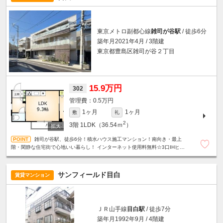
東京メトロ副都心線
雑司が谷駅
/ 徒歩6分
築年月2021年4月 / 3階建
東京都豊島区雑司が谷２丁目
15.9万円
302
0.5万円
1ヶ月
1ヶ月
敷
礼
2
3階
1LDK（36.54ｍ
）
雑司が谷駅、徒歩6分！積水ハウス施工マンション！南向き・最上
階・閑静な住宅街で心地いい暮らし！ インターネット使用料無料☆3口IHヒー
ター☆グリル付システムキッチン☆オートロック☆防犯カメラ☆
サンフィールド目白
賃貸マンション
ＪＲ山手線
目白駅
/ 徒歩7分
築年月1992年9月 / 4階建