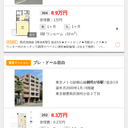
8.9万円
304
1万円
1ヶ月
1ヶ月
敷
礼
2
3階
ワンルーム（32ｍ
）
西武池袋線【椎名町駅】徒歩5分★オートロック★宅配ボックス★カ
ウンター付のキッチンで調理スペースに便利★駐輪場（2台まで無料）・バイ
ク置き場（250ｃｃ以下・5000円/月）あり★
プレ・ドール目白
賃貸マンション
東京メトロ副都心線
雑司が谷駅
/ 徒歩1分
築年月2000年1月 / 6階建
東京都豊島区雑司が谷２丁目
8.3万円
202
0.2万円