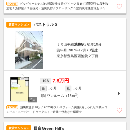
ビッグターミナル池袋駅徒歩５分♪アクセス良好で通勤通学に便利な
立地！角部屋☆２面採光・通風良好☆フローリング☆室内洗濯機置場あり☆ユ
ニットバス☆
パストラルＳ
賃貸マンション
ＪＲ山手線
池袋駅
/ 徒歩10分
築年月1987年12月 / 3階建
東京都豊島区西池袋２丁目
7.8万円
10A
1ヶ月
1ヶ月
敷
礼
2
1階
ワンルーム（18ｍ
）
池袋駅徒歩10分☆2023年フルリフォーム実施♪おしゃれな内装☆コ
ンビニ・スーパー・ドラッグストア近隣で便利な住環境☆
目白Green Hill’s
賃貸マンション