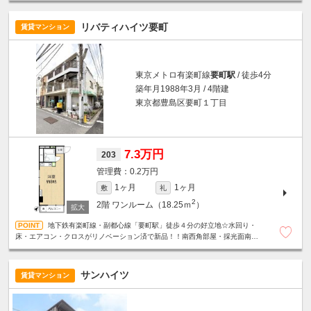
リバティハイツ要町
賃貸マンション
東京メトロ有楽町線
要町駅
/ 徒歩4分
築年月1988年3月 / 4階建
東京都豊島区要町１丁目
7.3万円
203
0.2万円
1ヶ月
1ヶ月
敷
礼
2
2階
ワンルーム（18.25ｍ
）
地下鉄有楽町線・副都心線「要町駅」徒歩４分の好立地☆水回り・
床・エアコン・クロスがリノベーション済で新品！！南西角部屋・採光面南側
で日当たり良好です☆うれしいミニ冷蔵庫付☆
サンハイツ
賃貸マンション