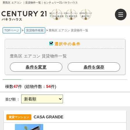
豊島区 エアコン ｜賃貸物件一覧｜センチュリー21パキラハウス
TOPページ
賃貸物件検索
豊島区 エアコン 賃貸物件一覧
選択中の条件
豊島区 エアコン 賃貸物件一覧
条件を変更
条件を保存
棟数
47
件 (総物件数：
54
件)
並び順 ：
CASA GRANDE
賃貸マンション