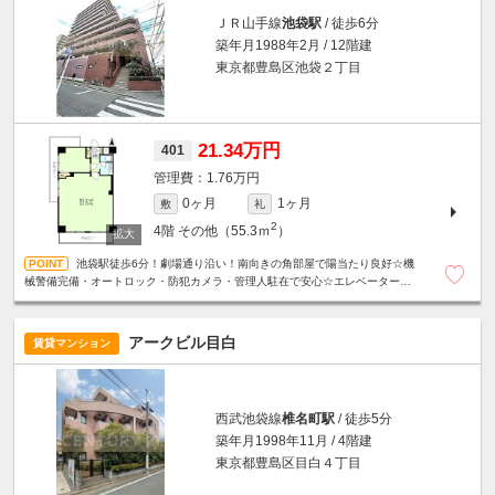
ＪＲ山手線
池袋駅
/ 徒歩6分
築年月1988年2月 / 12階建
東京都豊島区池袋２丁目
21.34万円
401
1.76万円
0ヶ月
1ヶ月
敷
礼
2
4階
その他（55.3ｍ
）
池袋駅徒歩6分！劇場通り沿い！南向きの角部屋で陽当たり良好☆機
械警備完備・オートロック・防犯カメラ・管理人駐在で安心☆エレベーター☆
ミニキッチン☆
アークビル目白
賃貸マンション
西武池袋線
椎名町駅
/ 徒歩5分
築年月1998年11月 / 4階建
東京都豊島区目白４丁目