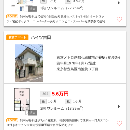
1ヶ月
0.5ヶ月
敷
礼
2
2階
ワンルーム（22.75ｍ
）
雑司が谷駅近で便利☆日当たり良好☆バストイレ別☆オートロッ
ク・宅配ボックス・エレベーターあり☆コンビニ・スーパー近隣多数で便利な
住環境☆
ハイツ吉田
賃貸アパート
東京メトロ副都心線
雑司が谷駅
/ 徒歩3分
築年月1978年1月 / 2階建
東京都豊島区南池袋３丁目
5.6万円
202
1ヶ月
1ヶ月
敷
礼
2
2階
ワンルーム（18.39ｍ
）
雑司が谷駅徒歩3分☆複数駅・複数路線使用可で便利☆一口ガスコン
ロ付きキッチン☆室内洗濯機置場☆各所収納あり☆