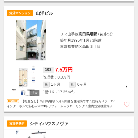
山洋ビル
賃貸マンション
ＪＲ山手線
高田馬場駅
/ 徒歩5分
築年月1995年1月 / 3階建
東京都豊島区高田３丁目
7.5万円
103
0.3万円
1ヶ月
0ヶ月
敷
礼
2
1階
1K（17.25ｍ
）
【礼金なし】高田馬場駅５分☆閑静な住宅街です☆防犯カメラ・TV
インターホンで安心☆2023年リフォーム☆フローリング☆室内洗濯機置場☆
シティハウスノヴァ
賃貸事務所