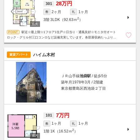
28万円
301
2ヶ月
1ヶ月
敷
礼
2
3階
3LDK（92.63ｍ
）
駅近☆最上階☆1フロア1住戸☆日当り・通風良好☆モニタ付オート
ロック・グリル付三口コンロなど設備充実しています。各部屋収納たっぷり・
ＷＩＣあり！！全居室エアコン☆２面バルコニー☆外観タイル貼り☆
ハイム木村
賃貸アパート
ＪＲ山手線
池袋駅
/ 徒歩5分
築年月1978年3月 / 2階建
東京都豊島区西池袋２丁目
7万円
101
1ヶ月
1ヶ月
敷
礼
2
1階
1K（16.52ｍ
）