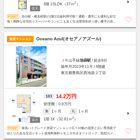
2
3階
1SLDK（37ｍ
）
目白駅・椎名町駅の2駅2沿線利用可能！通勤・通学にも便利な好立
地！閑静な住宅街☆スーパーやコンビニも近く生活環境良好☆使い勝手の良い
振分けタイプの間取り☆収納たっぷり☆明るいサンルーム付き☆
Oceano Azul(オセアノアズール)
賃貸マンション
ＪＲ山手線
池袋駅
/ 徒歩9分
築年月2023年11月 / 4階建
東京都豊島区西池袋２丁目
14.2万円
103
0.8万円
1ヶ月
1ヶ月
敷
礼
2
1階
1K（32.81ｍ
）
築浅ハイグレード賃貸マンション☆広々10帖の居室と広い専用庭で
ゆとりのある生活☆ネット使用料無料☆モニタ付きオートロック、防犯カメ
ラ、カードキーシステムで安心セキュリティ◎