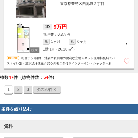
東京都豊島区西池袋２丁目
9万円
1D
0.3万円
1ヶ月
0ヶ月
敷
礼
2
1階
1K（26.28ｍ
）
礼金ナシ♪目白・池袋２駅利用の便利な立地☆ネット使用料無料☆バ
ストイレ別・温水洗浄便座☆安心のモニタ付きインターホン・シャッターあり
☆
棟数
47
件 (総物件数：
54
件)
1
2
3
次の20件>>
条件を絞り込む
賃料