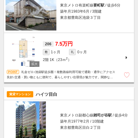
東京メトロ有楽町線
要町駅
/ 徒歩6分
築年月1983年6月 / 3階建
東京都豊島区池袋３丁目
7.5万円
206
1ヶ月
0ヶ月
敷
礼
2
2階
1K（23ｍ
）
礼金ゼロ♪池袋駅徒歩圏！複数路線利用可能で通勤・通学にアクセス
良好♪交通・買い物ともに便利で、暮らしやすい住環境が魅力です。閑静な住
宅街☆バストイレ別☆室内洗濯機置場☆
ハイツ目白
賃貸マンション
東京メトロ副都心線
雑司が谷駅
/ 徒歩4分
築年月1977年2月 / 10階建
東京都豊島区目白２丁目