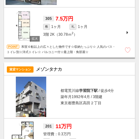
7.5万円
305
1ヶ月
1ヶ月
敷
礼
2
3階
2K（30.78ｍ
）
和室６帖以上の広々とした物件です☆収納たっぷり☆ 人気のバス・
トイレ別☆洋式トイレ☆ バルコニー付☆最上階・角部屋☆
メゾンタナカ
賃貸マンション
都電荒川線
学習院下駅
/ 徒歩4分
築年月1992年4月 / 3階建
東京都豊島区高田２丁目
11万円
201
0.3万円