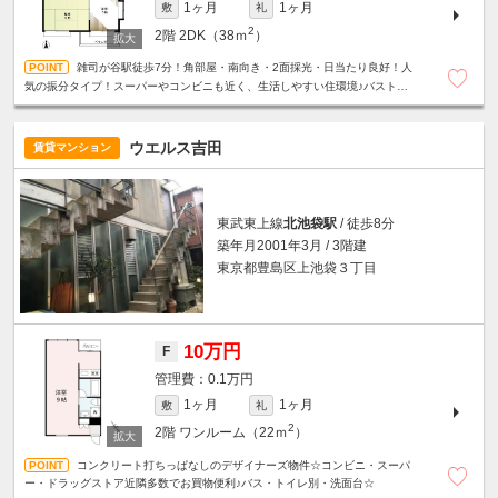
1ヶ月
1ヶ月
敷
礼
2
2階
2DK（38ｍ
）
雑司が谷駅徒歩7分！角部屋・南向き・2面採光・日当たり良好！人
気の振分タイプ！スーパーやコンビニも近く、生活しやすい住環境♪バストイ
レ別☆室内洗濯機置場☆
ウエルス吉田
賃貸マンション
東武東上線
北池袋駅
/ 徒歩8分
築年月2001年3月 / 3階建
東京都豊島区上池袋３丁目
10万円
F
0.1万円
1ヶ月
1ヶ月
敷
礼
2
2階
ワンルーム（22ｍ
）
コンクリート打ちっぱなしのデザイナーズ物件☆コンビニ・スーパ
ー・ドラッグストア近隣多数でお買物便利♪バス・トイレ別・洗面台☆