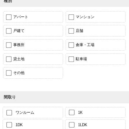
種別
アパート
マンション
戸建て
店舗
事務所
倉庫・工場
貸土地
駐車場
その他
間取り
ワンルーム
1K
1DK
1LDK