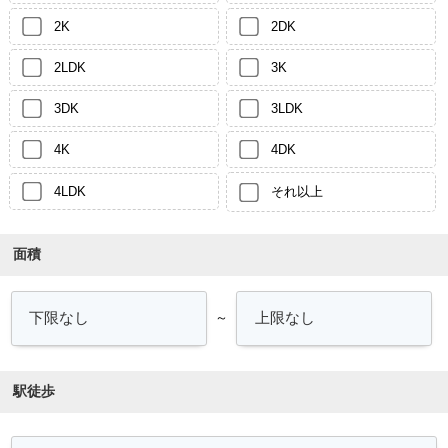
2K
2DK
2LDK
3K
3DK
3LDK
4K
4DK
4LDK
それ以上
面積
～
駅徒歩