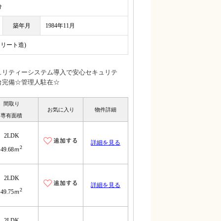
分
築年月
1984年11月
クリート造)
ュリティーシステム導入で安心セキュリテ
台完備☆管理人駐在☆
間取り
お気に入り
物件詳細
専有面積
2LDK
詳細を見る
2
49.68ｍ
2LDK
詳細を見る
2
49.75ｍ
2LDK