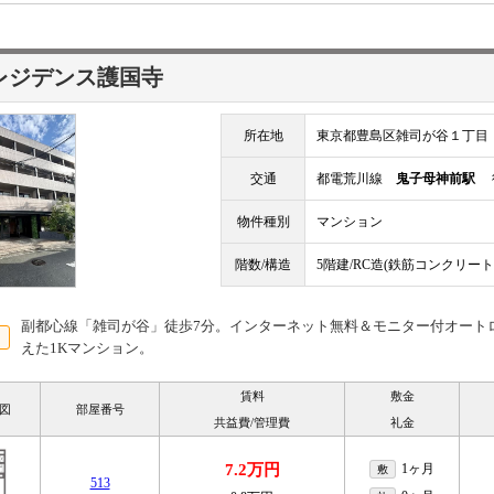
レジデンス護国寺
所在地
東京都豊島区雑司が谷１丁目
交通
都電荒川線
鬼子母神前駅
徒
物件種別
マンション
階数/構造
5階建/RC造(鉄筋コンクリート
副都心線「雑司が谷」徒歩7分。インターネット無料＆モニター付オート
えた1Kマンション。
賃料
敷金
図
部屋番号
共益費/管理費
礼金
7.2万円
1ヶ月
敷
513