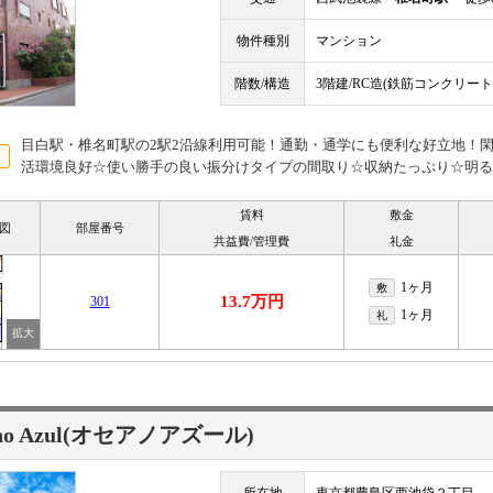
物件種別
マンション
階数/構造
3階建/RC造(鉄筋コンクリート
目白駅・椎名町駅の2駅2沿線利用可能！通勤・通学にも便利な好立地！
活環境良好☆使い勝手の良い振分けタイプの間取り☆収納たっぷり☆明る
賃料
敷金
図
部屋番号
共益費/管理費
礼金
1ヶ月
敷
13.7万円
301
1ヶ月
礼
ano Azul(オセアノアズール)