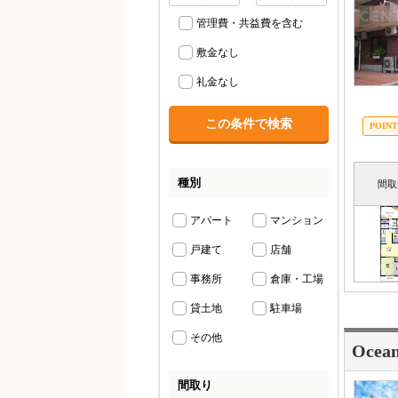
管理費・共益費を含む
敷金なし
礼金なし
種別
間取
アパート
マンション
戸建て
店舗
事務所
倉庫・工場
貸土地
駐車場
その他
Oce
間取り