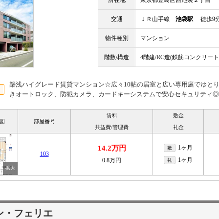
所在地
東京都豊島区西池袋２丁目
交通
ＪＲ山手線
池袋駅
徒歩9
物件種別
マンション
階数/構造
4階建/RC造(鉄筋コンクリート
築浅ハイグレード賃貸マンション☆広々10帖の居室と広い専用庭でゆと
きオートロック、防犯カメラ、カードキーシステムで安心セキュリティ◎
賃料
敷金
図
部屋番号
共益費/管理費
礼金
14.2万円
1ヶ月
敷
103
1ヶ月
0.8万円
礼
ン・フェリエ