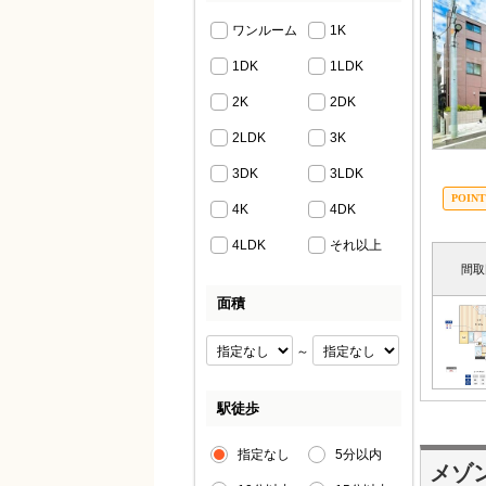
ワンルーム
1K
1DK
1LDK
2K
2DK
2LDK
3K
3DK
3LDK
4K
4DK
4LDK
それ以上
間取
面積
～
駅徒歩
指定なし
5分以内
メゾ