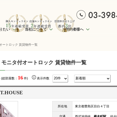
りたい
当社について
ご契約者様へ
オートロック 賃貸物件一覧
 モニタ付オートロック 賃貸物件一覧
16
 (総部屋数：
件)
表示件数
T.HOUSE
所在地
東京都豊島区目白４丁目
交通
西武池袋線
椎名町駅
徒歩