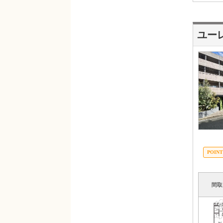
ユー
間取