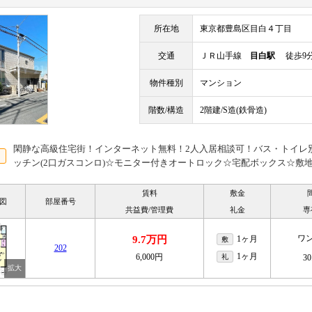
所在地
東京都豊島区目白４丁目
交通
ＪＲ山手線
目白駅
徒歩9
物件種別
マンション
階数/構造
2階建/S造(鉄骨造)
閑静な高級住宅街！インターネット無料！2人入居相談可！バス・トイレ
ッチン(2口ガスコンロ)☆モニター付きオートロック☆宅配ボックス☆敷地
賃料
敷金
図
部屋番号
共益費/管理費
礼金
専
ワ
9.7万円
1ヶ月
敷
202
1ヶ月
6,000円
礼
30