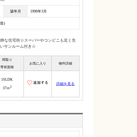
築年月
1990年3月
造)
閑静な住宅街☆スーパーやコンビニも近く生
いサンルーム付き☆
間取り
お気に入り
物件詳細
専有面積
1SLDK
詳細を見る
2
37ｍ