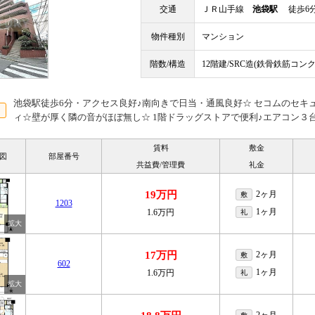
交通
ＪＲ山手線
池袋駅
徒歩6
物件種別
マンション
階数/構造
12階建/SRC造(鉄骨鉄筋コン
池袋駅徒歩6分・アクセス良好♪南向きで日当・通風良好☆ セコムのセキ
ィ☆壁が厚く隣の音がほぼ無し☆ 1階ドラッグストアで便利♪エアコン３
賃料
敷金
図
部屋番号
共益費/管理費
礼金
19万円
2ヶ月
敷
1203
1ヶ月
1.6万円
礼
17万円
2ヶ月
敷
602
1ヶ月
1.6万円
礼