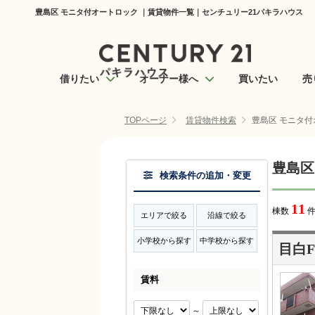
豊島区 モニタ付オートロック ｜賃貸物件一覧｜センチュリー21パキラハウス
借りたい
オーナー様へ
買いたい
売
TOPページ
賃貸物件検索
豊島区 モニタ付
豊島区
検索条件の追加・変更
11
棟数
件
エリアで絞る
沿線で絞る
小学校から探す
中学校から探す
目白F
賃料
～