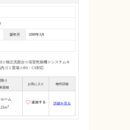
分
築年月
2009年3月
別☆独立洗面台☆浴室乾燥機☆システムキ
内ゴミ置場☆BS・CS対応
間取り
お気に入り
物件詳細
有面積
ンルーム
詳細を見る
2
.23ｍ