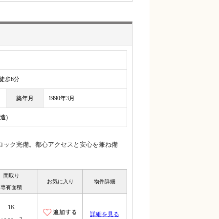
歩6分
築年月
1990年3月
造)
ロック完備。都心アクセスと安心を兼ね備
間取り
お気に入り
物件詳細
専有面積
1K
詳細を見る
2