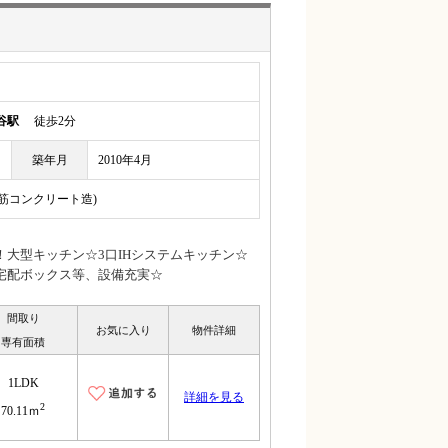
谷駅
徒歩2分
築年月
2010年4月
鉄筋コンクリート造)
大型キッチン☆3口IHシステムキッチン☆
宅配ボックス等、設備充実☆
間取り
お気に入り
物件詳細
専有面積
1LDK
詳細を見る
2
70.11ｍ