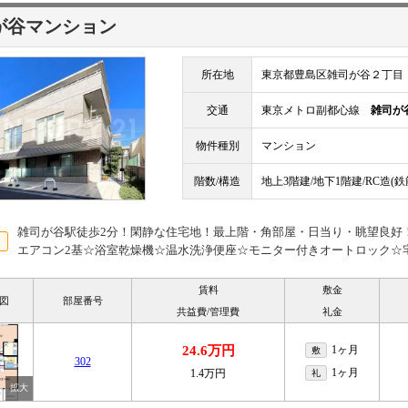
が谷マンション
所在地
東京都豊島区雑司が谷２丁目
交通
東京メトロ副都心線
雑司が
物件種別
マンション
階数/構造
地上3階建/地下1階建/RC造(
雑司が谷駅徒歩2分！閑静な住宅地！最上階・角部屋・日当り・眺望良好！
エアコン2基☆浴室乾燥機☆温水洗浄便座☆モニター付きオートロック☆
賃料
敷金
図
部屋番号
共益費/管理費
礼金
24.6万円
1ヶ月
敷
302
1ヶ月
1.4万円
礼