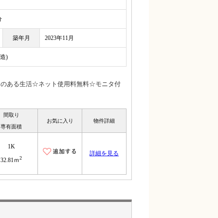
分
築年月
2023年11月
造)
りのある生活☆ネット使用料無料☆モニタ付
間取り
お気に入り
物件詳細
専有面積
1K
詳細を見る
2
32.81ｍ