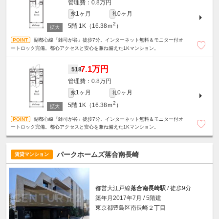
0.8万円
1ヶ月
0ヶ月
敷
礼
2
5階
1K（16.38ｍ
）
副都心線「雑司が谷」徒歩7分。インターネット無料＆モニター付オ
ートロック完備。都心アクセスと安心を兼ね備えた1Kマンション。
7.1万円
518
0.8万円
1ヶ月
0ヶ月
敷
礼
2
5階
1K（16.38ｍ
）
副都心線「雑司が谷」徒歩7分。インターネット無料＆モニター付オ
ートロック完備。都心アクセスと安心を兼ね備えた1Kマンション。
パークホームズ落合南長崎
賃貸マンション
都営大江戸線
落合南長崎駅
/ 徒歩9分
築年月2017年7月 / 5階建
東京都豊島区南長崎２丁目