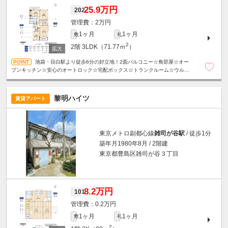
25.9万円
202
2万円
1ヶ月
1ヶ月
敷
礼
2
2階
3LDK（71.77ｍ
）
池袋・目白駅より徒歩6分の好立地！2面バルコニー☆角部屋☆オー
プンキッチン☆安心のオートロック☆宅配ボックス☆トランクルーム☆ウルト
ラファインバブル☆浴室乾燥機☆設備充実！
黎明ハイツ
賃貸アパート
東京メトロ副都心線
雑司が谷駅
/ 徒歩1分
築年月1980年8月 / 2階建
東京都豊島区雑司が谷３丁目
8.2万円
101
0.2万円
1ヶ月
1ヶ月
敷
礼
2