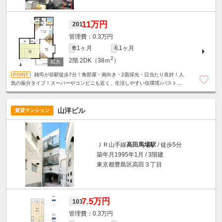
11万円
201
0.3万円
1ヶ月
1ヶ月
敷
礼
2
2階
2DK（38ｍ
）
雑司が谷駅徒歩7分！角部屋・南向き・2面採光・日当たり良好！人
気の振分タイプ！スーパーやコンビニも近く、生活しやすい住環境♪バストイ
レ別☆室内洗濯機置場☆
山洋ビル
賃貸マンション
ＪＲ山手線
高田馬場駅
/ 徒歩5分
築年月1995年1月 / 3階建
東京都豊島区高田３丁目
7.5万円
103
0.3万円