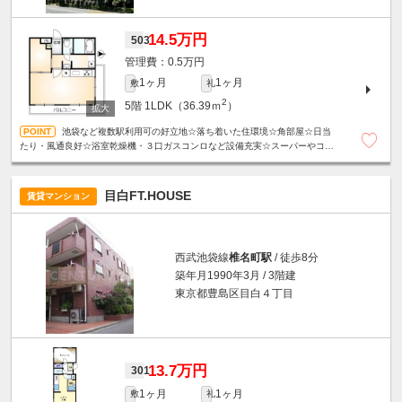
14.5万円
503
0.5万円
1ヶ月
1ヶ月
敷
礼
2
5階
1LDK（36.39ｍ
）
池袋など複数駅利用可の好立地☆落ち着いた住環境☆角部屋☆日当
たり・風通良好☆浴室乾燥機・３口ガスコンロなど設備充実☆スーパーやコン
ビニエンスストアが近く、日々の買い物に便利☆
目白FT.HOUSE
賃貸マンション
西武池袋線
椎名町駅
/ 徒歩8分
築年月1990年3月 / 3階建
東京都豊島区目白４丁目
13.7万円
301
1ヶ月
1ヶ月
敷
礼