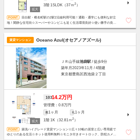
2
3階
1SLDK（37ｍ
）
目白駅・椎名町駅の2駅2沿線利用可能！通勤・通学にも便利な好立
地！閑静な住宅街☆スーパーやコンビニも近く生活環境良好☆使い勝手の良い
振分けタイプの間取り☆収納たっぷり☆明るいサンルーム付き☆
Oceano Azul(オセアノアズール)
賃貸マンション
ＪＲ山手線
池袋駅
/ 徒歩9分
築年月2023年11月 / 4階建
東京都豊島区西池袋２丁目
14.2万円
103
0.8万円
1ヶ月
1ヶ月
敷
礼
2
1階
1K（32.81ｍ
）
築浅ハイグレード賃貸マンション☆広々10帖の居室と広い専用庭で
ゆとりのある生活☆ネット使用料無料☆モニタ付きオートロック、防犯カメ
ラ、カードキーシステムで安心セキュリティ◎