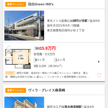
目白Green Hill’s
賃貸マンション
東京メトロ副都心線
雑司が谷駅
/ 徒歩6分
築年月2021年4月 / 3階建
東京都豊島区雑司が谷２丁目
15.9万円
302
0.5万円
1ヶ月
1ヶ月
敷
礼
2
3階
1LDK（36.54ｍ
）
雑司が谷駅、徒歩6分！積水ハウス施工マンション！南向き・最上
階・閑静な住宅街で心地いい暮らし！ インターネット使用料無料☆3口IHヒー
ター☆グリル付システムキッチン☆オートロック☆防犯カメラ☆
ヴィラ・グレイス南長崎
賃貸マンション
都営大江戸線
落合南長崎駅
/ 徒歩4分