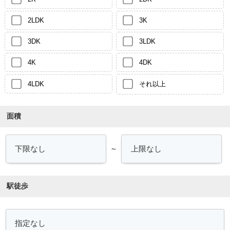
2LDK
3K
3DK
3LDK
4K
4DK
4LDK
それ以上
面積
～
駅徒歩