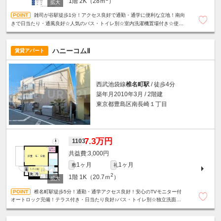
1階
2K（28ｍ
）
雑司が谷駅徒歩1分！アクセス良好で通勤・通学に便利な立地！南向
きで日当たり・通風良好☆人気のバス・トイレ別☆室内洗濯機置場付き☆使い
やすい間取りも魅力です♪※定期借家契約2年（再契約可）
ハニーコムⅡ
賃貸アパート
西武池袋線
椎名町駅
/ 徒歩4分
築年月2010年3月 / 2階建
東京都豊島区南長崎１丁目
7.3万円
1103
3,000円
1ヶ月
1ヶ月
敷
礼
2
1階
1K（20.7ｍ
）
椎名町駅徒歩5分！通勤・通学アクセス良好！安心のTVモニター付
オートロック完備！テラス付き・日当たり良好♪バス・トイレ別☆独立洗面台
☆2口ガスコンロ☆床下収納☆