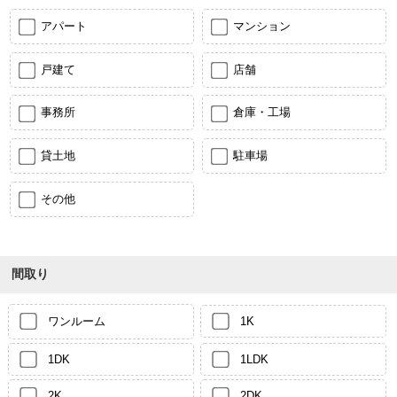
アパート
マンション
戸建て
店舗
事務所
倉庫・工場
貸土地
駐車場
その他
間取り
ワンルーム
1K
1DK
1LDK
2K
2DK