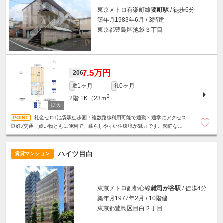
東京メトロ有楽町線
要町駅
/ 徒歩6分
築年月1983年6月 / 3階建
東京都豊島区池袋３丁目
7.5万円
206
1ヶ月
0ヶ月
敷
礼
2
2階
1K（23ｍ
）
礼金ゼロ♪池袋駅徒歩圏！複数路線利用可能で通勤・通学にアクセス
良好♪交通・買い物ともに便利で、暮らしやすい住環境が魅力です。閑静な住
宅街☆バストイレ別☆室内洗濯機置場☆
ハイツ目白
賃貸マンション
東京メトロ副都心線
雑司が谷駅
/ 徒歩4分
築年月1977年2月 / 10階建
東京都豊島区目白２丁目