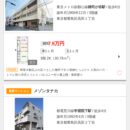
東京メトロ副都心線
雑司が谷駅
/ 徒歩6分
築年月1968年12月 / 3階建
東京都豊島区高田１丁目
7.5万円
305
1ヶ月
1ヶ月
敷
礼
2
3階
2K（30.78ｍ
）
和室６帖以上の広々とした物件です☆収納たっぷり☆ 人気のバス・
トイレ別☆洋式トイレ☆ バルコニー付☆最上階・角部屋☆
メゾンタナカ
賃貸マンション
都電荒川線
学習院下駅
/ 徒歩4分
築年月1992年4月 / 3階建
東京都豊島区高田２丁目