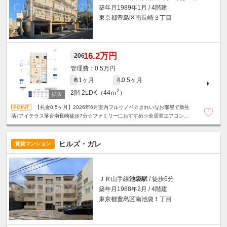
築年月1989年1月 / 4階建
東京都豊島区南長崎３丁目
16.2万円
206
0.5万円
1ヶ月
0.5ヶ月
敷
礼
2
2階
2LDK（44ｍ
）
【礼金0.5ヶ月】2026年6月室内フルリノベ☆きれいなお部屋で新生
活♪アイテラス落合南長崎徒歩7分☆ファミリーにおすすめ☆全居室エアコン付
き☆設備充実！宅配ボックス・モニタ付きインターホン☆
ヒルズ・ガレ
賃貸マンション
ＪＲ山手線
池袋駅
/ 徒歩6分
築年月1988年2月 / 4階建
東京都豊島区南池袋１丁目