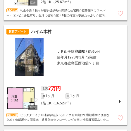
2
2階
1K（25.67ｍ
）
礼金不要！雑司が谷駅徒歩6分♪閑静な住宅街☆徒歩圏内にスーパ
ー・コンビニ多数有り、生活に便利☆広々8帖の洋室☆収納たっぷり☆室内洗濯
機置き場☆駐輪場1台無料☆
ハイム木村
賃貸アパート
ＪＲ山手線
池袋駅
/ 徒歩5分
築年月1978年3月 / 2階建
東京都豊島区西池袋２丁目
7万円
101
1ヶ月
1ヶ月
敷
礼
2
1階
1K（16.52ｍ
）
ビッグターミナル池袋駅徒歩５分♪アクセス良好で通勤通学に便利な
立地！角部屋☆２面採光・通風良好☆フローリング☆室内洗濯機置場あり☆ユ
ニットバス☆