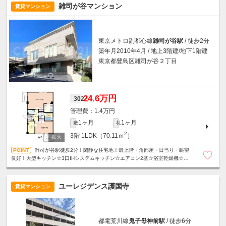
雑司が谷マンション
賃貸マンション
東京メトロ副都心線
雑司が谷駅
/ 徒歩2分
築年月2010年4月 / 地上3階建/地下1階建
東京都豊島区雑司が谷２丁目
24.6万円
302
1.4万円
1ヶ月
1ヶ月
敷
礼
2
3階
1LDK（70.11ｍ
）
雑司が谷駅徒歩2分！閑静な住宅地！最上階・角部屋・日当り・眺望
良好！大型キッチン☆3口IHシステムキッチン☆エアコン2基☆浴室乾燥機☆温
水洗浄便座☆モニター付きオートロック☆宅配ボックス等、設備充実☆
ユーレジデンス護国寺
賃貸マンション
都電荒川線
鬼子母神前駅
/ 徒歩6分