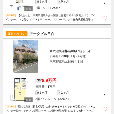
1ヶ月
0ヶ月
敷
礼
2
1階
1K（17.25ｍ
）
【礼金なし】高田馬場駅５分☆閑静な住宅街です☆防犯カメラ・TV
インターホンで安心☆2023年リフォーム☆フローリング☆室内洗濯機置場☆
アークビル目白
賃貸マンション
西武池袋線
椎名町駅
/ 徒歩5分
築年月1998年11月 / 4階建
東京都豊島区目白４丁目
8.9万円
304
1万円
1ヶ月
1ヶ月
敷
礼
2
3階
ワンルーム（32ｍ
）
西武池袋線【椎名町駅】徒歩5分★オートロック★宅配ボックス★カ
ウンター付のキッチンで調理スペースに便利★駐輪場（2台まで無料）・バイ