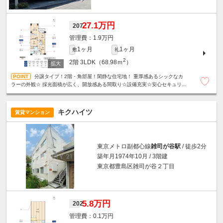
27.1万円
207
1.9万円
1ヶ月
1ヶ月
敷
礼
2
2階
3LDK（68.98ｍ
）
分譲タイプ！2階・角部屋！閑静な住宅地！ 重厚感あるシックなカ
ラーの外観☆ 採光面積が広く、開放感ある間取り☆設備充実☆安心セキュリテ
ィ☆駐車場2台空きあり（1/6確認時点）
キクハイツ
賃貸マンション
東京メトロ副都心線
雑司が谷駅
/ 徒歩2分
築年月1974年10月 / 3階建
東京都豊島区雑司が谷２丁目
5.8万円
202
0.1万円