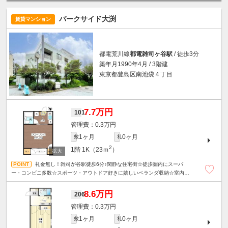
パークサイド大渕
賃貸マンション
都電荒川線
都電雑司ヶ谷駅
/ 徒歩3分
築年月1990年4月 / 3階建
東京都豊島区南池袋４丁目
7.7万円
101
0.3万円
1ヶ月
0ヶ月
敷
礼
2
1階
1K（23ｍ
）
礼金無し！雑司が谷駅徒歩6分♪閑静な住宅街☆徒歩圏内にスーパ
ー・コンビニ多数☆スポーツ・アウトドア好きに嬉しいベランダ収納☆室内洗
濯機置き場☆駐輪場１台無料☆
8.6万円
206
0.3万円
1ヶ月
0ヶ月
敷
礼