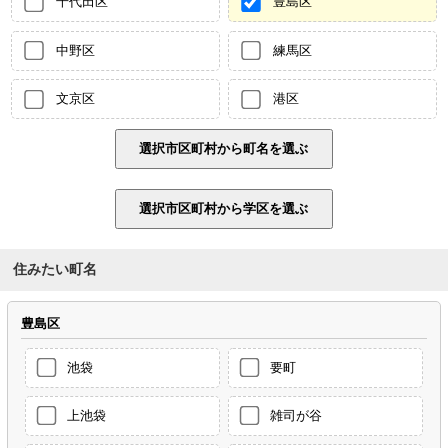
千代田区
豊島区
中野区
練馬区
文京区
港区
住みたい町名
豊島区
池袋
要町
上池袋
雑司が谷