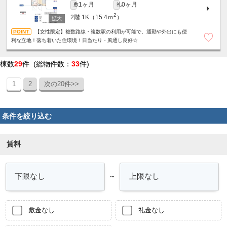
1ヶ月
0ヶ月
敷
礼
2
2階
1K（15.4ｍ
）
【女性限定】複数路線・複数駅の利用が可能で、通勤や外出にも便
利な立地！落ち着いた住環境！日当たり・風通し良好☆
棟数
29
件 (総物件数：
33
件)
1
2
次の20件>>
条件を絞り込む
賃料
～
敷金なし
礼金なし