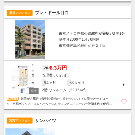
ク置き場（250ｃｃ以下・5000円/月）あり★
プレ・ドール目白
賃貸マンション
東京メトロ副都心線
雑司が谷駅
/ 徒歩1分
築年月2000年1月 / 6階建
東京都豊島区雑司が谷２丁目
8.3万円
202
0.2万円
1ヶ月
0.5ヶ月
敷
礼
2
2階
ワンルーム（22.75ｍ
）
雑司が谷駅近で便利☆日当たり良好☆バストイレ別☆オートロッ
ク・宅配ボックス・エレベーターあり☆コンビニ・スーパー近隣多数で便利な
住環境☆
サンハイツ
賃貸マンション