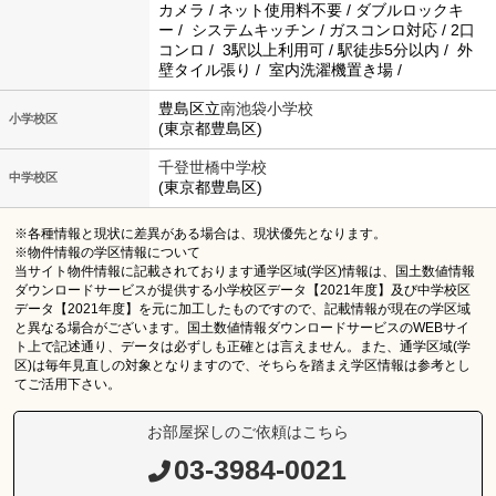
カメラ / ネット使用料不要 / ダブルロックキ
ー / システムキッチン / ガスコンロ対応 / 2口
コンロ / 3駅以上利用可 / 駅徒歩5分以内 / 外
壁タイル張り / 室内洗濯機置き場 /
豊島区立
南池袋小学校
小学校区
(東京都豊島区)
千登世橋中学校
中学校区
(東京都豊島区)
※各種情報と現状に差異がある場合は、現状優先となります。
※物件情報の学区情報について
当サイト物件情報に記載されております通学区域(学区)情報は、国土数値情報
ダウンロードサービスが提供する小学校区データ【2021年度】及び中学校区
データ【2021年度】を元に加工したものですので、記載情報が現在の学区域
と異なる場合がございます。国土数値情報ダウンロードサービスのWEBサイ
ト上で記述通り、データは必ずしも正確とは言えません。また、通学区域(学
区)は毎年見直しの対象となりますので、そちらを踏まえ学区情報は参考とし
てご活用下さい。
お部屋探しのご依頼はこちら
03-3984-0021