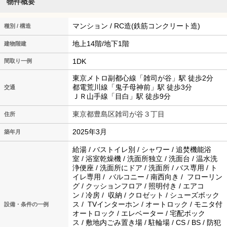
物件概要
マンション / RC造(鉄筋コンクリート造)
種別 / 構造
地上14階/地下1階
建物階建
1DK
間取り一例
東京メトロ副都心線「雑司が谷」駅 徒歩2分
都電荒川線「鬼子母神前」駅 徒歩3分
交通
ＪＲ山手線「目白」駅 徒歩9分
東京都豊島区雑司が谷３丁目
住所
2025年3月
築年月
給湯 / バストイレ別 / シャワー / 追焚機能浴
室 / 浴室乾燥機 / 洗面所独立 / 洗面台 / 温水洗
浄便座 / 洗面所にドア / 洗面所 / バス専用 / ト
イレ専用 / バルコニー / 南西向き / フローリン
グ / クッションフロア / 照明付き / エアコ
ン / 冷房 / 収納 / クロゼット / シューズボック
ス / TVインターホン / オートロック / モニタ付
設備・条件の一例
オートロック / エレベーター / 宅配ボック
ス / 敷地内ごみ置き場 / 駐輪場 / CS / BS / 防犯