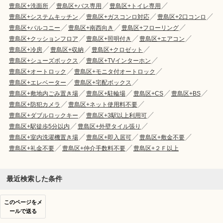
豊島区+洗面所
豊島区+バス専用
豊島区+トイレ専用
豊島区+システムキッチン
豊島区+ガスコンロ対応
豊島区+2口コンロ
豊島区+バルコニー
豊島区+南西向き
豊島区+フローリング
豊島区+クッションフロア
豊島区+照明付き
豊島区+エアコン
豊島区+冷房
豊島区+収納
豊島区+クロゼット
豊島区+シューズボックス
豊島区+TVインターホン
豊島区+オートロック
豊島区+モニタ付オートロック
豊島区+エレベーター
豊島区+宅配ボックス
豊島区+敷地内ごみ置き場
豊島区+駐輪場
豊島区+CS
豊島区+BS
豊島区+防犯カメラ
豊島区+ネット使用料不要
豊島区+ダブルロックキー
豊島区+3駅以上利用可
豊島区+駅徒歩5分以内
豊島区+外壁タイル張り
豊島区+室内洗濯機置き場
豊島区+即入居可
豊島区+敷金不要
豊島区+礼金不要
豊島区+仲介手数料不要
豊島区+２Ｆ以上
最近検索した条件
このページをメ
ールで送る