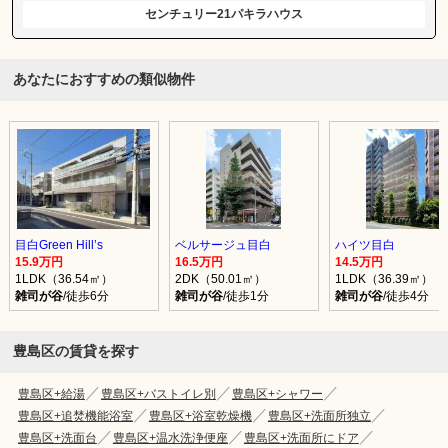
センチュリー21パキラハウス
あなたにおすすめの類似物件
目白Green Hill’s
ベルサージュ目白
ハイツ目白
15.9万円
16.5万円
14.5万円
1LDK（36.54㎡）
2DK（50.01㎡）
1LDK（36.39㎡）
雑司が谷
/徒歩6分
雑司が谷
/徒歩1分
雑司が谷
/徒歩4分
豊島区の賃貸を探す
豊島区+給湯
豊島区+バストイレ別
豊島区+シャワー
豊島区+追焚機能浴室
豊島区+浴室乾燥機
豊島区+洗面所独立
豊島区+洗面台
豊島区+温水洗浄便座
豊島区+洗面所にドア