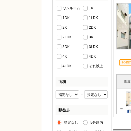
ワンルーム
1K
1DK
1LDK
2K
2DK
2LDK
3K
3DK
3LDK
4K
4DK
4LDK
それ以上
面積
間取
～
駅徒歩
指定なし
5分以内