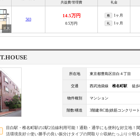
共益費/管理費
礼金
14.5万円
1ヶ月
敷
503
1ヶ月
0.5万円
礼
T.HOUSE
所在地
東京都豊島区目白４丁目
交通
西武池袋線
椎名町駅
徒歩
物件種別
マンション
階数/構造
3階建/RC造(鉄筋コンクリート
目白駅・椎名町駅の2駅2沿線利用可能！通勤・通学にも便利な好立地！
活環境良好☆使い勝手の良い振分けタイプの間取り☆収納たっぷり☆明る