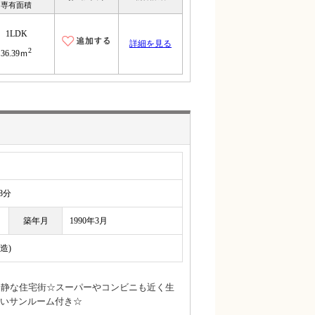
専有面積
1LDK
詳細を見る
2
36.39ｍ
8分
築年月
1990年3月
造)
閑静な住宅街☆スーパーやコンビニも近く生
いサンルーム付き☆