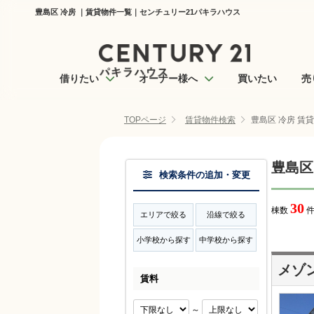
豊島区 冷房 ｜賃貸物件一覧｜センチュリー21パキラハウス
借りたい
オーナー様へ
買いたい
売
TOPページ
賃貸物件検索
豊島区 冷房 賃
豊島区
検索条件の追加・変更
30
棟数
件
エリアで絞る
沿線で絞る
小学校から探す
中学校から探す
メゾ
賃料
～