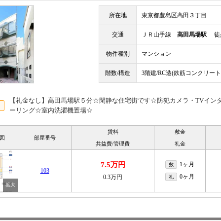
所在地
東京都豊島区高田３丁目
交通
ＪＲ山手線
高田馬場駅
徒歩
物件種別
マンション
階数/構造
3階建/RC造(鉄筋コンクリート
【礼金なし】高田馬場駅５分☆閑静な住宅街です☆防犯カメラ・TVインタ
ーリング☆室内洗濯機置場☆
賃料
敷金
図
部屋番号
共益費/管理費
礼金
7.5万円
1ヶ月
敷
103
0ヶ月
0.3万円
礼