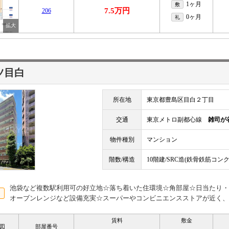
1ヶ月
敷
7.5万円
206
0ヶ月
礼
ツ目白
所在地
東京都豊島区目白２丁目
交通
東京メトロ副都心線
雑司が
物件種別
マンション
階数/構造
10階建/SRC造(鉄骨鉄筋コン
池袋など複数駅利用可の好立地☆落ち着いた住環境☆角部屋☆日当たり・
オーブンレンジなど設備充実☆スーパーやコンビニエンスストアが近く、
賃料
敷金
図
部屋番号