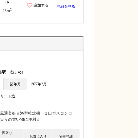
1K
詳細を見る
2
23ｍ
谷駅
徒歩4分
築年月
1977年2月
クリート造)
風通良好☆浴室乾燥機・３口ガスコンロ・
日々の買い物に便利☆
間取り
お気に入り
物件詳細