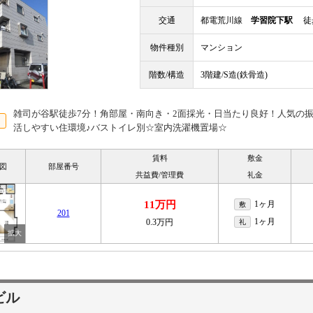
交通
都電荒川線
学習院下駅
徒歩
物件種別
マンション
階数/構造
3階建/S造(鉄骨造)
雑司が谷駅徒歩7分！角部屋・南向き・2面採光・日当たり良好！人気の
活しやすい住環境♪バストイレ別☆室内洗濯機置場☆
賃料
敷金
図
部屋番号
共益費/管理費
礼金
11万円
1ヶ月
敷
201
1ヶ月
0.3万円
礼
ビル