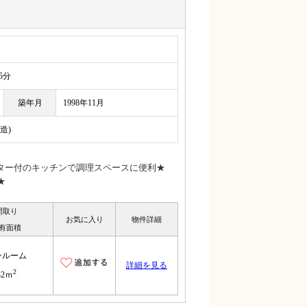
5分
築年月
1998年11月
造)
ター付のキッチンで調理スペースに便利★
★
間取り
お気に入り
物件詳細
有面積
ンルーム
詳細を見る
2
32ｍ