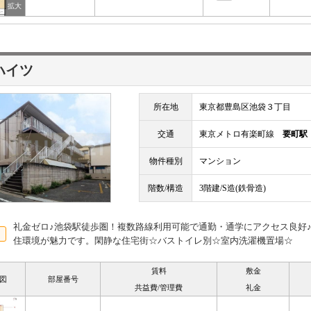
ハイツ
所在地
東京都豊島区池袋３丁目
交通
東京メトロ有楽町線
要町駅
物件種別
マンション
階数/構造
3階建/S造(鉄骨造)
礼金ゼロ♪池袋駅徒歩圏！複数路線利用可能で通勤・通学にアクセス良好
住環境が魅力です。閑静な住宅街☆バストイレ別☆室内洗濯機置場☆
賃料
敷金
図
部屋番号
共益費/管理費
礼金