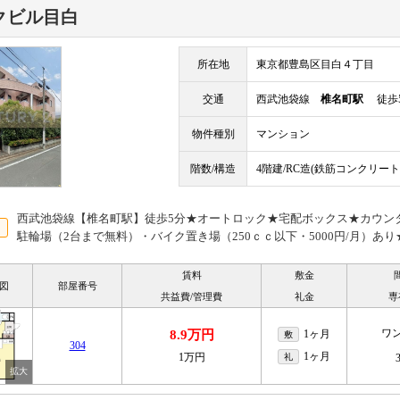
クビル目白
所在地
東京都豊島区目白４丁目
交通
西武池袋線
椎名町駅
徒歩
物件種別
マンション
階数/構造
4階建/RC造(鉄筋コンクリート
西武池袋線【椎名町駅】徒歩5分★オートロック★宅配ボックス★カウン
駐輪場（2台まで無料）・バイク置き場（250ｃｃ以下・5000円/月）あり
賃料
敷金
図
部屋番号
共益費/管理費
礼金
専
ワ
8.9万円
1ヶ月
敷
304
1ヶ月
1万円
礼