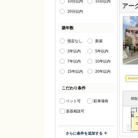
10分以内
15分以内
アー
20分以内
築年数
指定なし
新築
3年以内
5年以内
7年以内
10年以内
15年以内
20年以内
こだわり条件
間取
ペット可
駐車場有
楽器相談可
さらに条件を追加する