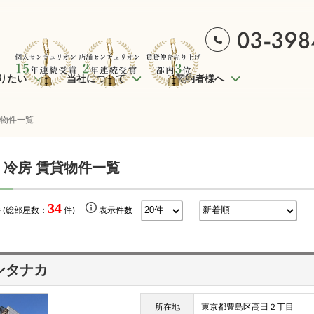
りたい
当社について
ご契約者様へ
貸物件一覧
 冷房 賃貸物件一覧
34
 (総部屋数：
件)
表示件数
ンタナカ
所在地
東京都豊島区高田２丁目