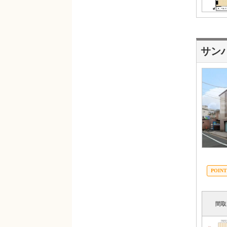
サン
間取