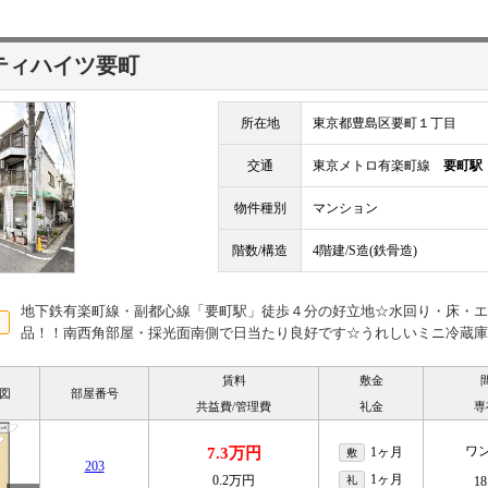
ティハイツ要町
所在地
東京都豊島区要町１丁目
交通
東京メトロ有楽町線
要町駅
物件種別
マンション
階数/構造
4階建/S造(鉄骨造)
地下鉄有楽町線・副都心線「要町駅」徒歩４分の好立地☆水回り・床・エ
品！！南西角部屋・採光面南側で日当たり良好です☆うれしいミニ冷蔵庫
賃料
敷金
図
部屋番号
共益費/管理費
礼金
専
ワ
7.3万円
1ヶ月
敷
203
1ヶ月
0.2万円
礼
18