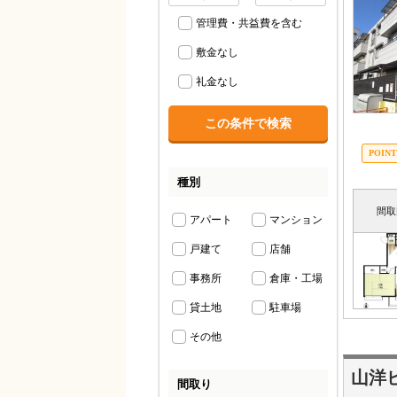
管理費・共益費を含む
敷金なし
礼金なし
種別
間取
アパート
マンション
戸建て
店舗
事務所
倉庫・工場
貸土地
駐車場
その他
山洋
間取り