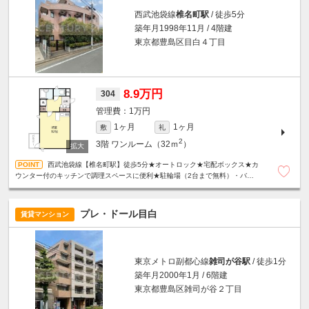
西武池袋線
椎名町駅
/ 徒歩5分
築年月1998年11月 / 4階建
東京都豊島区目白４丁目
8.9万円
304
1万円
1ヶ月
1ヶ月
敷
礼
2
3階
ワンルーム（32ｍ
）
西武池袋線【椎名町駅】徒歩5分★オートロック★宅配ボックス★カ
ウンター付のキッチンで調理スペースに便利★駐輪場（2台まで無料）・バイ
ク置き場（250ｃｃ以下・5000円/月）あり★
プレ・ドール目白
賃貸マンション
東京メトロ副都心線
雑司が谷駅
/ 徒歩1分
築年月2000年1月 / 6階建
東京都豊島区雑司が谷２丁目