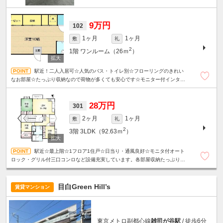
9万円
102
1ヶ月
1ヶ月
敷
礼
2
1階
ワンルーム（26ｍ
）
駅近！二人入居可☆人気のバス・トイレ別☆フローリングのきれい
なお部屋☆たっぷり収納なので荷物が多くても安心です☆モニター付インター
ホン☆二口ガスコンロ☆扉付き室内洗濯機置き場☆浴室乾燥機能あり☆
28万円
301
2ヶ月
1ヶ月
敷
礼
2
3階
3LDK（92.63ｍ
）
駅近☆最上階☆1フロア1住戸☆日当り・通風良好☆モニタ付オート
ロック・グリル付三口コンロなど設備充実しています。各部屋収納たっぷり・
ＷＩＣあり！！全居室エアコン☆２面バルコニー☆外観タイル貼り☆
目白Green Hill’s
賃貸マンション
東京メトロ副都心線
雑司が谷駅
/ 徒歩6分