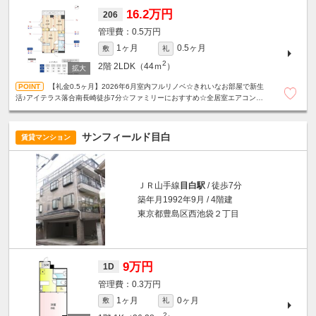
16.2万円
206
0.5万円
1ヶ月
0.5ヶ月
敷
礼
2
2階
2LDK（44ｍ
）
【礼金0.5ヶ月】2026年6月室内フルリノベ☆きれいなお部屋で新生
活♪アイテラス落合南長崎徒歩7分☆ファミリーにおすすめ☆全居室エアコン付
き☆設備充実！宅配ボックス・モニタ付きインターホン☆
サンフィールド目白
賃貸マンション
ＪＲ山手線
目白駅
/ 徒歩7分
築年月1992年9月 / 4階建
東京都豊島区西池袋２丁目
9万円
1D
0.3万円
1ヶ月
0ヶ月
敷
礼
2