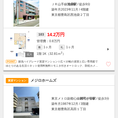
ＪＲ山手線
池袋駅
/ 徒歩9分
築年月2023年11月 / 4階建
東京都豊島区西池袋２丁目
14.2万円
103
0.8万円
1ヶ月
1ヶ月
敷
礼
2
1階
1K（32.81ｍ
）
築浅ハイグレード賃貸マンション☆広々10帖の居室と広い専用庭で
ゆとりのある生活☆ネット使用料無料☆モニタ付きオートロック、防犯カメ
ラ、カードキーシステムで安心セキュリティ◎
メジロホームズ
賃貸マンション
東京メトロ副都心線
雑司が谷駅
/ 徒歩3分
築年月1987年12月 / 3階建
東京都豊島区高田１丁目