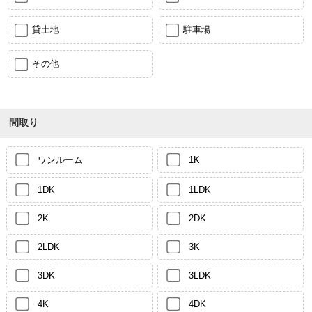
貸土地
駐車場
その他
間取り
ワンルーム
1K
1DK
1LDK
2K
2DK
2LDK
3K
3DK
3LDK
4K
4DK