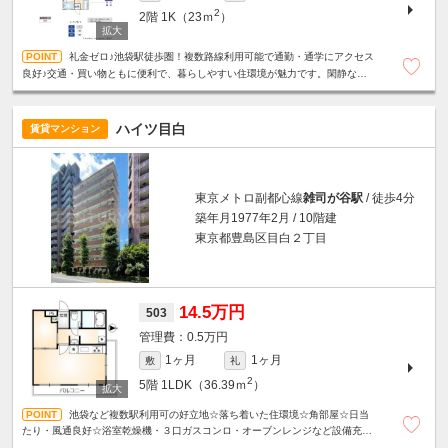
2
2階
1K（23ｍ
）
礼金ゼロ♪池袋駅徒歩圏！複数路線利用可能で通勤・通学にアクセス
良好♪交通・買い物ともに便利で、暮らしやすい住環境が魅力です。閑静な住
宅街☆バストイレ別☆室内洗濯機置場☆
ハイツ目白
賃貸マンション
東京メトロ副都心線
雑司が谷駅
/ 徒歩4分
築年月1977年2月 / 10階建
東京都豊島区目白２丁目
14.5万円
503
0.5万円
1ヶ月
1ヶ月
敷
礼
2
5階
1LDK（36.39ｍ
）
池袋など複数駅利用可の好立地☆落ち着いた住環境☆角部屋☆日当
たり・風通良好☆浴室乾燥機・３口ガスコンロ・オーブンレンジなど設備充実
☆スーパーやコンビニエンスストアが近く、日々の買い物に便利☆