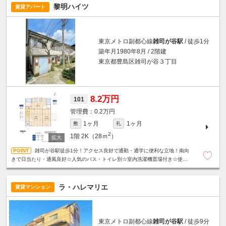
黎明ハイツ
賃貸アパート
東京メトロ副都心線
雑司が谷駅
/ 徒歩1分
築年月1980年8月 / 2階建
東京都豊島区雑司が谷３丁目
8.2万円
101
0.2万円
1ヶ月
1ヶ月
敷
礼
2
1階
2K（28ｍ
）
雑司が谷駅徒歩1分！アクセス良好で通勤・通学に便利な立地！南向
きで日当たり・通風良好☆人気のバス・トイレ別☆室内洗濯機置場付き☆使い
やすい間取りも魅力です♪※定期借家契約2年（再契約可）
ラ・ハレマリエ
賃貸マンション
東京メトロ副都心線
雑司が谷駅
/ 徒歩9分