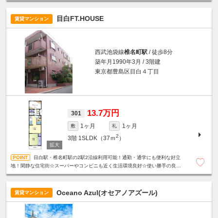
目白FT.HOUSE
賃貸マンション
西武池袋線
椎名町駅
/ 徒歩8分
築年月1990年3月 / 3階建
東京都豊島区目白４丁目
13.7万円
301
1ヶ月
1ヶ月
敷
礼
2
3階
1SLDK（37ｍ
）
目白駅・椎名町駅の2駅2沿線利用可能！通勤・通学にも便利な好立
地！閑静な住宅街☆スーパーやコンビニも近く生活環境良好☆使い勝手の良い
振分けタイプの間取り☆収納たっぷり☆明るいサンルーム付き☆
Oceano Azul(オセアノアズール)
賃貸マンション