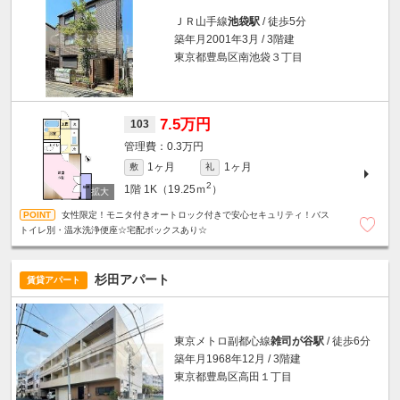
ＪＲ山手線
池袋駅
/ 徒歩5分
築年月2001年3月 / 3階建
東京都豊島区南池袋３丁目
7.5万円
103
0.3万円
1ヶ月
1ヶ月
敷
礼
2
1階
1K（19.25ｍ
）
女性限定！モニタ付きオートロック付きで安心セキュリティ！バス
トイレ別・温水洗浄便座☆宅配ボックスあり☆
杉田アパート
賃貸アパート
東京メトロ副都心線
雑司が谷駅
/ 徒歩6分
築年月1968年12月 / 3階建
東京都豊島区高田１丁目