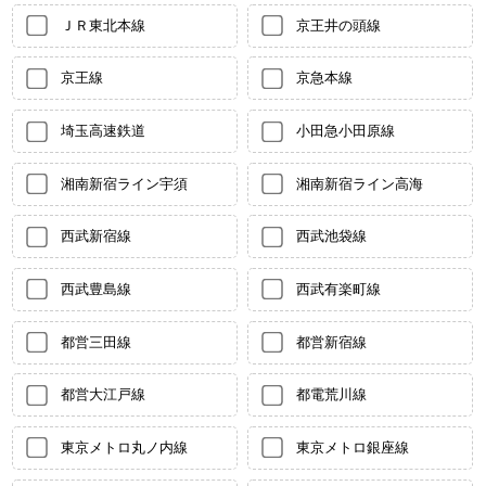
ＪＲ東北本線
京王井の頭線
京王線
京急本線
埼玉高速鉄道
小田急小田原線
湘南新宿ライン宇須
湘南新宿ライン高海
西武新宿線
西武池袋線
西武豊島線
西武有楽町線
都営三田線
都営新宿線
都営大江戸線
都電荒川線
東京メトロ丸ノ内線
東京メトロ銀座線