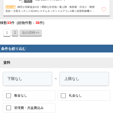
雑司が谷駅徒歩2分！閑静な住宅地！最上階・角部屋・日当り・眺望
良好！大型キッチン☆3口IHシステムキッチン☆エアコン2基☆浴室乾燥機☆温
水洗浄便座☆モニター付きオートロック☆宅配ボックス等、設備充実☆
棟数
33
件 (総物件数：
36
件)
1
2
次の20件>>
条件を絞り込む
賃料
～
敷金なし
礼金なし
管理費・共益費込み