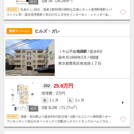
1階
1K（26.28ｍ
）
礼金ナシ♪目白・池袋２駅利用の便利な立地☆ネット使用料無料☆バ
ストイレ別・温水洗浄便座☆安心のモニタ付きインターホン・シャッターあり
☆
ヒルズ・ガレ
賃貸マンション
ＪＲ山手線
池袋駅
/ 徒歩6分
築年月1988年2月 / 4階建
東京都豊島区南池袋１丁目
25.9万円
202
2万円
1ヶ月
1ヶ月
敷
礼
2
2階
3LDK（71.77ｍ
）
池袋・目白駅より徒歩6分の好立地！2面バルコニー☆角部屋☆オー
プンキッチン☆安心のオートロック☆宅配ボックス☆トランクルーム☆ウルト
ラファインバブル☆浴室乾燥機☆設備充実！