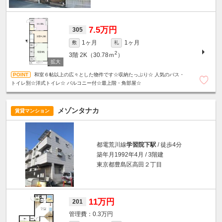
7.5万円
305
1ヶ月
1ヶ月
敷
礼
2
3階
2K（30.78ｍ
）
和室６帖以上の広々とした物件です☆収納たっぷり☆ 人気のバス・
トイレ別☆洋式トイレ☆ バルコニー付☆最上階・角部屋☆
メゾンタナカ
賃貸マンション
都電荒川線
学習院下駅
/ 徒歩4分
築年月1992年4月 / 3階建
東京都豊島区高田２丁目
11万円
201
0.3万円