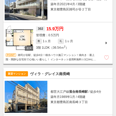
築年月2021年4月 / 3階建
東京都豊島区雑司が谷２丁目
15.9万円
302
0.5万円
1ヶ月
1ヶ月
敷
礼
2
3階
1LDK（36.54ｍ
）
雑司が谷駅、徒歩6分！積水ハウス施工マンション！南向き・最上
階・閑静な住宅街で心地いい暮らし！ インターネット使用料無料☆3口IHヒー
ター☆グリル付システムキッチン☆オートロック☆防犯カメラ☆
ヴィラ・グレイス南長崎
賃貸マンション
都営大江戸線
落合南長崎駅
/ 徒歩4分
築年月1989年1月 / 4階建
東京都豊島区南長崎３丁目