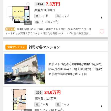
7.3万円
1103
3,000円
1ヶ月
1ヶ月
敷
礼
2
1階
1K（20.7ｍ
）
椎名町駅徒歩5分！通勤・通学アクセス良好！安心のTVモニター付
オートロック完備！テラス付き・日当たり良好♪バス・トイレ別☆独立洗面台
☆2口ガスコンロ☆床下収納☆
雑司が谷マンション
賃貸マンション
東京メトロ副都心線
雑司が谷駅
/ 徒歩2分
築年月2010年4月 / 地上3階建/地下1階建
東京都豊島区雑司が谷２丁目
24.6万円
302
1.4万円
1ヶ月
1ヶ月
敷
礼
2
3階
1LDK（70.11ｍ
）