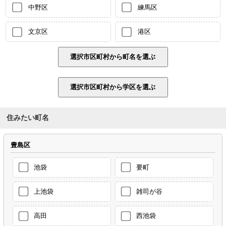
中野区
練馬区
文京区
港区
住みたい町名
豊島区
池袋
要町
上池袋
雑司が谷
高田
西池袋