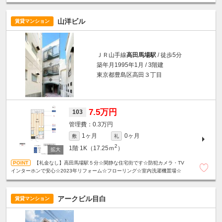
山洋ビル
賃貸マンション
ＪＲ山手線
高田馬場駅
/ 徒歩5分
築年月1995年1月 / 3階建
東京都豊島区高田３丁目
7.5万円
103
0.3万円
1ヶ月
0ヶ月
敷
礼
2
1階
1K（17.25ｍ
）
【礼金なし】高田馬場駅５分☆閑静な住宅街です☆防犯カメラ・TV
インターホンで安心☆2023年リフォーム☆フローリング☆室内洗濯機置場☆
アークビル目白
賃貸マンション