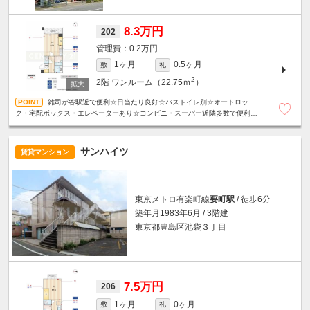
8.3万円
202
0.2万円
1ヶ月
0.5ヶ月
敷
礼
2
2階
ワンルーム（22.75ｍ
）
雑司が谷駅近で便利☆日当たり良好☆バストイレ別☆オートロッ
ク・宅配ボックス・エレベーターあり☆コンビニ・スーパー近隣多数で便利な
住環境☆
サンハイツ
賃貸マンション
東京メトロ有楽町線
要町駅
/ 徒歩6分
築年月1983年6月 / 3階建
東京都豊島区池袋３丁目
7.5万円
206
1ヶ月
0ヶ月
敷
礼