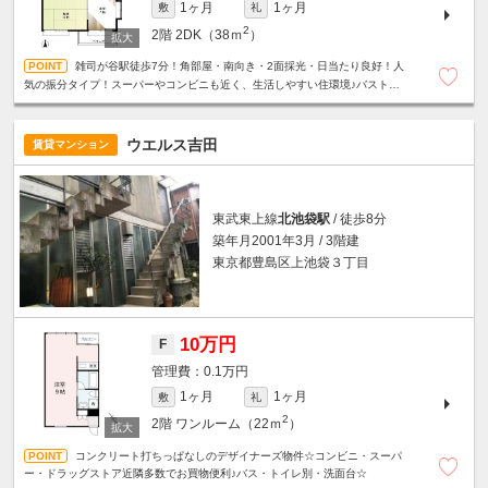
1ヶ月
1ヶ月
敷
礼
2
2階
2DK（38ｍ
）
雑司が谷駅徒歩7分！角部屋・南向き・2面採光・日当たり良好！人
気の振分タイプ！スーパーやコンビニも近く、生活しやすい住環境♪バストイ
レ別☆室内洗濯機置場☆
ウエルス吉田
賃貸マンション
東武東上線
北池袋駅
/ 徒歩8分
築年月2001年3月 / 3階建
東京都豊島区上池袋３丁目
10万円
F
0.1万円
1ヶ月
1ヶ月
敷
礼
2
2階
ワンルーム（22ｍ
）
コンクリート打ちっぱなしのデザイナーズ物件☆コンビニ・スーパ
ー・ドラッグストア近隣多数でお買物便利♪バス・トイレ別・洗面台☆