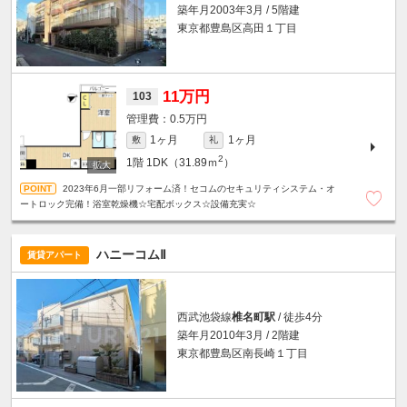
築年月2003年3月 / 5階建
東京都豊島区高田１丁目
11万円
103
0.5万円
1ヶ月
1ヶ月
敷
礼
2
1階
1DK（31.89ｍ
）
2023年6月一部リフォーム済！セコムのセキュリティシステム・オ
ートロック完備！浴室乾燥機☆宅配ボックス☆設備充実☆
ハニーコムⅡ
賃貸アパート
西武池袋線
椎名町駅
/ 徒歩4分
築年月2010年3月 / 2階建
東京都豊島区南長崎１丁目