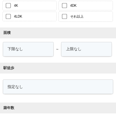
4K
4DK
4LDK
それ以上
面積
～
駅徒歩
築年数