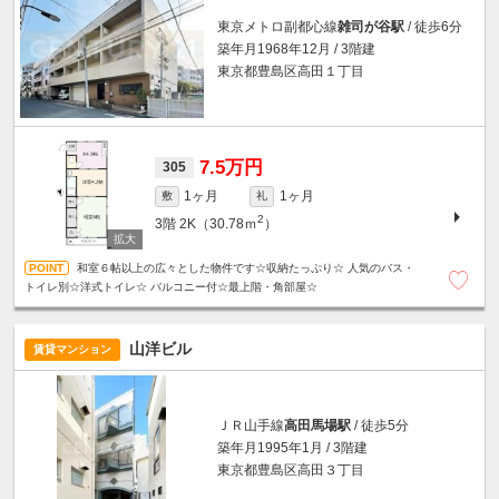
東京メトロ副都心線
雑司が谷駅
/ 徒歩6分
築年月1968年12月 / 3階建
東京都豊島区高田１丁目
7.5万円
305
1ヶ月
1ヶ月
敷
礼
2
3階
2K（30.78ｍ
）
和室６帖以上の広々とした物件です☆収納たっぷり☆ 人気のバス・
トイレ別☆洋式トイレ☆ バルコニー付☆最上階・角部屋☆
山洋ビル
賃貸マンション
ＪＲ山手線
高田馬場駅
/ 徒歩5分
築年月1995年1月 / 3階建
東京都豊島区高田３丁目