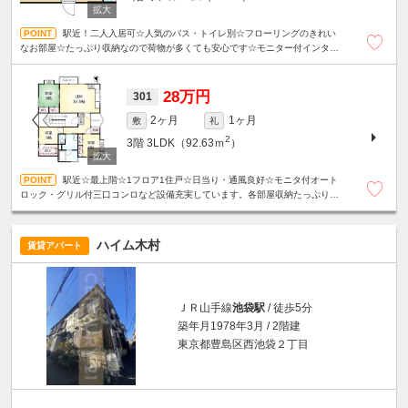
駅近！二人入居可☆人気のバス・トイレ別☆フローリングのきれい
なお部屋☆たっぷり収納なので荷物が多くても安心です☆モニター付インター
ホン☆二口ガスコンロ☆扉付き室内洗濯機置き場☆浴室乾燥機能あり☆
28万円
301
2ヶ月
1ヶ月
敷
礼
2
3階
3LDK（92.63ｍ
）
駅近☆最上階☆1フロア1住戸☆日当り・通風良好☆モニタ付オート
ロック・グリル付三口コンロなど設備充実しています。各部屋収納たっぷり・
ＷＩＣあり！！全居室エアコン☆２面バルコニー☆外観タイル貼り☆
ハイム木村
賃貸アパート
ＪＲ山手線
池袋駅
/ 徒歩5分
築年月1978年3月 / 2階建
東京都豊島区西池袋２丁目