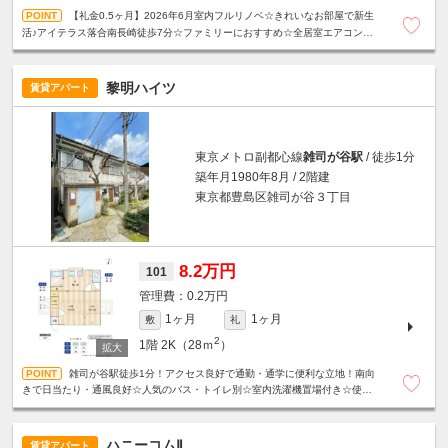
【礼金0.5ヶ月】2026年6月室内フルリノベ☆きれいなお部屋で新生
活♪アイテラス落合南長崎徒歩7分☆ファミリーにおすすめ☆全居室エアコン付
き☆設備充実！宅配ボックス・モニタ付きインターホン☆
黎明ハイツ
賃貸アパート
東京メトロ副都心線
雑司が谷駅
/ 徒歩1分
築年月1980年8月 / 2階建
東京都豊島区雑司が谷３丁目
8.2万円
101
0.2万円
1ヶ月
1ヶ月
敷
礼
2
1階
2K（28ｍ
）
雑司が谷駅徒歩1分！アクセス良好で通勤・通学に便利な立地！南向
きで日当たり・通風良好☆人気のバス・トイレ別☆室内洗濯機置場付き☆使い
やすい間取りも魅力です♪※定期借家契約2年（再契約可）
ハニーコムⅡ
賃貸アパート