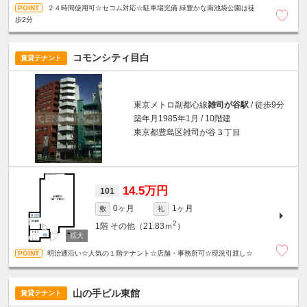
２４時間使用可☆セコム対応☆駐車場完備 緑豊かな南池袋公園は徒
歩2分
コモンシティ目白
賃貸テナント
東京メトロ副都心線
雑司が谷駅
/ 徒歩9分
築年月1985年1月 / 10階建
東京都豊島区雑司が谷３丁目
14.5万円
101
0ヶ月
1ヶ月
敷
礼
2
1階
その他（21.83ｍ
）
明治通沿い☆人気の１階テナント☆店舗・事務所可☆現況引渡し☆
山の手ビル東館
賃貸テナント