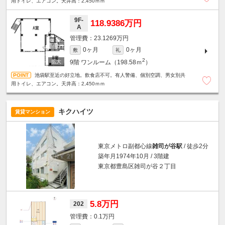
用トイレ、エアコン。天井高：2,450ｍｍ
9F-
118.9386万円
A
23.1269万円
0ヶ月
0ヶ月
敷
礼
2
9階
ワンルーム（198.58ｍ
）
池袋駅至近の好立地。飲食店不可。有人警備、個別空調、男女別共
用トイレ、エアコン。天井高：2,450ｍｍ
キクハイツ
賃貸マンション
東京メトロ副都心線
雑司が谷駅
/ 徒歩2分
築年月1974年10月 / 3階建
東京都豊島区雑司が谷２丁目
5.8万円
202
0.1万円