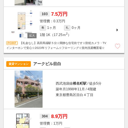
7.5万円
103
0.3万円
1ヶ月
0ヶ月
敷
礼
2
1階
1K（17.25ｍ
）
【礼金なし】高田馬場駅５分☆閑静な住宅街です☆防犯カメラ・TV
インターホンで安心☆2023年リフォーム☆フローリング☆室内洗濯機置場☆
アークビル目白
賃貸マンション
西武池袋線
椎名町駅
/ 徒歩5分
築年月1998年11月 / 4階建
東京都豊島区目白４丁目
8.9万円
304
1万円