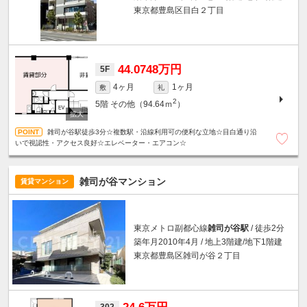
東京都豊島区目白２丁目
44.0748万円
5F
4ヶ月
1ヶ月
敷
礼
2
5階
その他（94.64ｍ
）
雑司が谷駅徒歩3分☆複数駅・沿線利用可の便利な立地☆目白通り沿
いで視認性・アクセス良好☆エレベーター・エアコン☆
雑司が谷マンション
賃貸マンション
東京メトロ副都心線
雑司が谷駅
/ 徒歩2分
築年月2010年4月 / 地上3階建/地下1階建
東京都豊島区雑司が谷２丁目