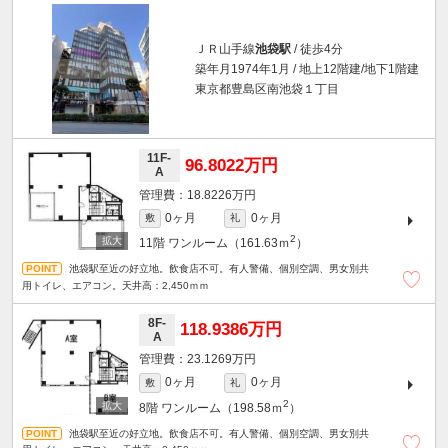
ＪＲ山手線
池袋駅
/ 徒歩4分
築年月1974年1月 / 地上12階建/地下1階建
東京都豊島区南池袋１丁目
11F-
96.8022万円
A
18.8226万円
0ヶ月
0ヶ月
敷
礼
2
11階
ワンルーム（161.63ｍ
）
池袋駅至近の好立地。飲食店不可。有人警備、個別空調、男女別共
用トイレ、エアコン。天井高：2,450ｍｍ
8F-
118.9386万円
A
23.1269万円
0ヶ月
0ヶ月
敷
礼
2
8階
ワンルーム（198.58ｍ
）
池袋駅至近の好立地。飲食店不可。有人警備、個別空調、男女別共