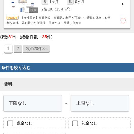
1ヶ月
0ヶ月
敷
礼
2
2階
1K（15.4ｍ
）
【女性限定】複数路線・複数駅の利用が可能で、通勤や外出にも便
利な立地！落ち着いた住環境！日当たり・風通し良好☆
棟数
31
件 (総物件数：
35
件)
1
2
次の20件>>
条件を絞り込む
賃料
～
敷金なし
礼金なし