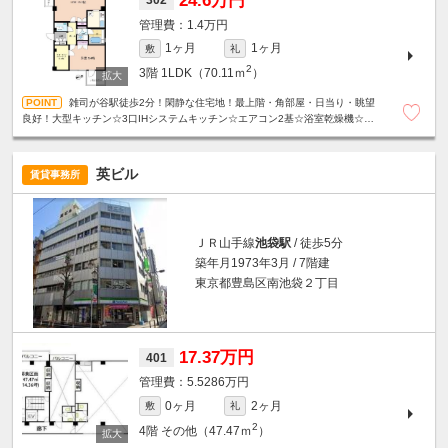
24.6万円
302
1.4万円
1ヶ月
1ヶ月
敷
礼
2
3階
1LDK（70.11ｍ
）
雑司が谷駅徒歩2分！閑静な住宅地！最上階・角部屋・日当り・眺望
良好！大型キッチン☆3口IHシステムキッチン☆エアコン2基☆浴室乾燥機☆温
水洗浄便座☆モニター付きオートロック☆宅配ボックス等、設備充実☆
英ビル
賃貸事務所
ＪＲ山手線
池袋駅
/ 徒歩5分
築年月1973年3月 / 7階建
東京都豊島区南池袋２丁目
17.37万円
401
5.5286万円
0ヶ月
2ヶ月
敷
礼
2
4階
その他（47.47ｍ
）