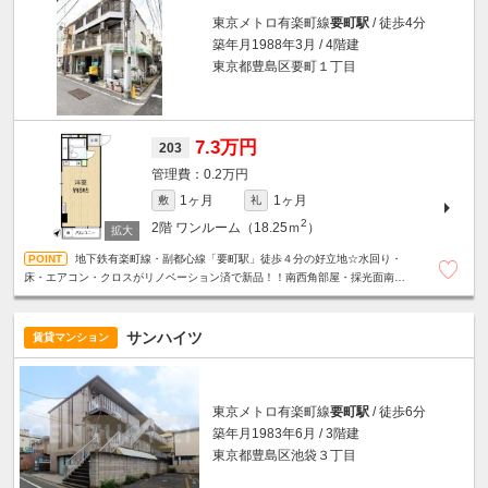
東京メトロ有楽町線
要町駅
/ 徒歩4分
築年月1988年3月 / 4階建
東京都豊島区要町１丁目
7.3万円
203
0.2万円
1ヶ月
1ヶ月
敷
礼
2
2階
ワンルーム（18.25ｍ
）
地下鉄有楽町線・副都心線「要町駅」徒歩４分の好立地☆水回り・
床・エアコン・クロスがリノベーション済で新品！！南西角部屋・採光面南側
で日当たり良好です☆うれしいミニ冷蔵庫付☆
サンハイツ
賃貸マンション
東京メトロ有楽町線
要町駅
/ 徒歩6分
築年月1983年6月 / 3階建
東京都豊島区池袋３丁目