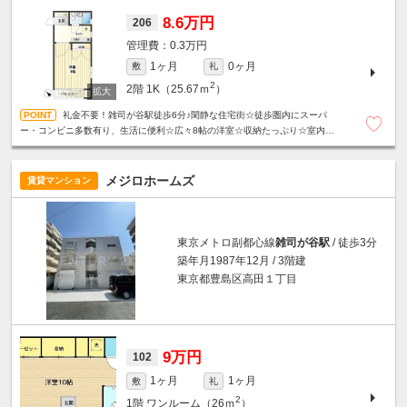
8.6万円
206
0.3万円
1ヶ月
0ヶ月
敷
礼
2
2階
1K（25.67ｍ
）
礼金不要！雑司が谷駅徒歩6分♪閑静な住宅街☆徒歩圏内にスーパ
ー・コンビニ多数有り、生活に便利☆広々8帖の洋室☆収納たっぷり☆室内洗濯
機置き場☆駐輪場1台無料☆
メジロホームズ
賃貸マンション
東京メトロ副都心線
雑司が谷駅
/ 徒歩3分
築年月1987年12月 / 3階建
東京都豊島区高田１丁目
9万円
102
1ヶ月
1ヶ月
敷
礼
2
1階
ワンルーム（26ｍ
）