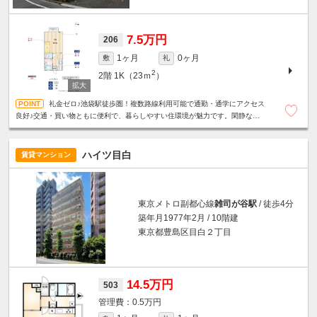
7.5万円
206
1ヶ月
0ヶ月
敷
礼
2
2階
1K（23ｍ
）
礼金ゼロ♪池袋駅徒歩圏！複数路線利用可能で通勤・通学にアクセス
良好♪交通・買い物ともに便利で、暮らしやすい住環境が魅力です。閑静な住
宅街☆バストイレ別☆室内洗濯機置場☆
ハイツ目白
賃貸マンション
東京メトロ副都心線
雑司が谷駅
/ 徒歩4分
築年月1977年2月 / 10階建
東京都豊島区目白２丁目
14.5万円
503
0.5万円