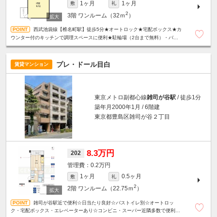
1ヶ月
1ヶ月
敷
礼
2
3階
ワンルーム（32ｍ
）
西武池袋線【椎名町駅】徒歩5分★オートロック★宅配ボックス★カ
ウンター付のキッチンで調理スペースに便利★駐輪場（2台まで無料）・バイ
ク置き場（250ｃｃ以下・5000円/月）あり★
プレ・ドール目白
賃貸マンション
東京メトロ副都心線
雑司が谷駅
/ 徒歩1分
築年月2000年1月 / 6階建
東京都豊島区雑司が谷２丁目
8.3万円
202
0.2万円
1ヶ月
0.5ヶ月
敷
礼
2
2階
ワンルーム（22.75ｍ
）
雑司が谷駅近で便利☆日当たり良好☆バストイレ別☆オートロッ
ク・宅配ボックス・エレベーターあり☆コンビニ・スーパー近隣多数で便利な