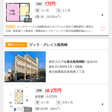
7万円
101
1ヶ月
1ヶ月
敷
礼
2
1階
1K（16.52ｍ
）
ビッグターミナル池袋駅徒歩５分♪アクセス良好で通勤通学に便利な
立地！角部屋☆２面採光・通風良好☆フローリング☆室内洗濯機置場あり☆ユ
ニットバス☆
ヴィラ・グレイス南長崎
賃貸マンション
都営大江戸線
落合南長崎駅
/ 徒歩4分
築年月1989年1月 / 4階建
東京都豊島区南長崎３丁目
16.2万円
206
0.5万円
1ヶ月
0.5ヶ月
敷
礼
2
2階
2LDK（44ｍ
）