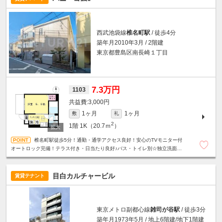
西武池袋線
椎名町駅
/ 徒歩4分
築年月2010年3月 / 2階建
東京都豊島区南長崎１丁目
7.3万円
1103
3,000円
1ヶ月
1ヶ月
敷
礼
2
1階
1K（20.7ｍ
）
椎名町駅徒歩5分！通勤・通学アクセス良好！安心のTVモニター付
オートロック完備！テラス付き・日当たり良好♪バス・トイレ別☆独立洗面台
☆2口ガスコンロ☆床下収納☆
目白カルチャービル
賃貸テナント
東京メトロ副都心線
雑司が谷駅
/ 徒歩3分
築年月1973年5月 / 地上6階建/地下1階建