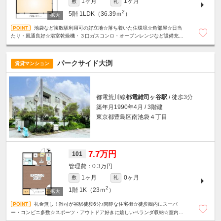
1ヶ月
1ヶ月
敷
礼
2
5階
1LDK（36.39ｍ
）
池袋など複数駅利用可の好立地☆落ち着いた住環境☆角部屋☆日当
たり・風通良好☆浴室乾燥機・３口ガスコンロ・オーブンレンジなど設備充実
☆スーパーやコンビニエンスストアが近く、日々の買い物に便利☆
パークサイド大渕
賃貸マンション
都電荒川線
都電雑司ヶ谷駅
/ 徒歩3分
築年月1990年4月 / 3階建
東京都豊島区南池袋４丁目
7.7万円
101
0.3万円
1ヶ月
0ヶ月
敷
礼
2
1階
1K（23ｍ
）
礼金無し！雑司が谷駅徒歩6分♪閑静な住宅街☆徒歩圏内にスーパ
ー・コンビニ多数☆スポーツ・アウトドア好きに嬉しいベランダ収納☆室内洗
濯機置き場☆駐輪場１台無料☆