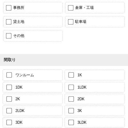
事務所
倉庫・工場
貸土地
駐車場
その他
間取り
ワンルーム
1K
1DK
1LDK
2K
2DK
2LDK
3K
3DK
3LDK