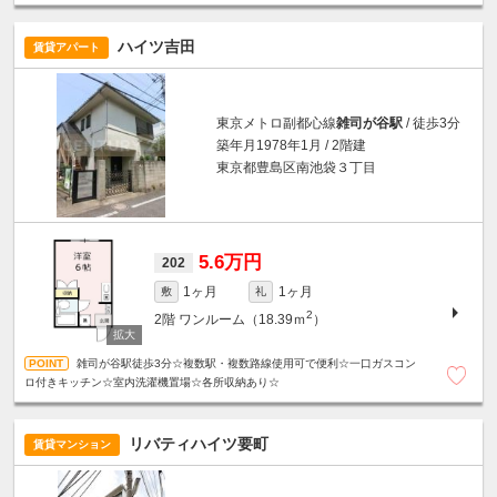
住環境☆
ハイツ吉田
賃貸アパート
東京メトロ副都心線
雑司が谷駅
/ 徒歩3分
築年月1978年1月 / 2階建
東京都豊島区南池袋３丁目
5.6万円
202
1ヶ月
1ヶ月
敷
礼
2
2階
ワンルーム（18.39ｍ
）
雑司が谷駅徒歩3分☆複数駅・複数路線使用可で便利☆一口ガスコン
ロ付きキッチン☆室内洗濯機置場☆各所収納あり☆
リバティハイツ要町
賃貸マンション