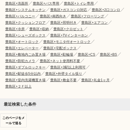
豊島区+洗面所
豊島区+バス専用
豊島区+トイレ専用
豊島区+システムキッチン
豊島区+ガスコンロ対応
豊島区+2口コンロ
豊島区+バルコニー
豊島区+南西向き
豊島区+フローリング
豊島区+クッションフロア
豊島区+照明付き
豊島区+エアコン
豊島区+冷房
豊島区+収納
豊島区+クロゼット
豊島区+シューズボックス
豊島区+TVインターホン
豊島区+オートロック
豊島区+モニタ付オートロック
豊島区+エレベーター
豊島区+宅配ボックス
豊島区+敷地内ごみ置き場
豊島区+駐輪場
豊島区+CS
豊島区+BS
豊島区+防犯カメラ
豊島区+ネット使用料不要
豊島区+ダブルロックキー
豊島区+3駅以上利用可
豊島区+駅徒歩5分以内
豊島区+外壁タイル張り
豊島区+室内洗濯機置き場
豊島区+敷金不要
豊島区+礼金1ヶ月
豊島区+２Ｆ以上
最近検索した条件
このページをメ
ールで送る