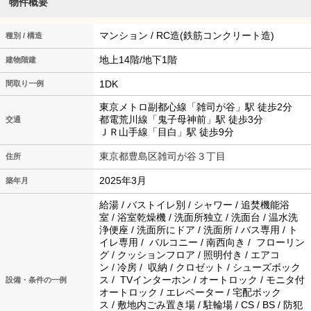
物件概要
マンション / RC造(鉄筋コンクリート造)
種別 / 構造
地上14階/地下1階
建物階建
1DK
間取り一例
東京メトロ副都心線「雑司が谷」駅 徒歩2分
都電荒川線「鬼子母神前」駅 徒歩3分
交通
ＪＲ山手線「目白」駅 徒歩9分
東京都豊島区雑司が谷３丁目
住所
2025年3月
築年月
給湯 / バストイレ別 / シャワー / 追焚機能浴
室 / 浴室乾燥機 / 洗面所独立 / 洗面台 / 温水洗
浄便座 / 洗面所にドア / 洗面所 / バス専用 / ト
イレ専用 / バルコニー / 南西向き / フローリン
グ / クッションフロア / 照明付き / エアコ
ン / 冷房 / 収納 / クロゼット / シューズボック
ス / TVインターホン / オートロック / モニタ付
設備・条件の一例
オートロック / エレベーター / 宅配ボック
ス / 敷地内ごみ置き場 / 駐輪場 / CS / BS / 防犯