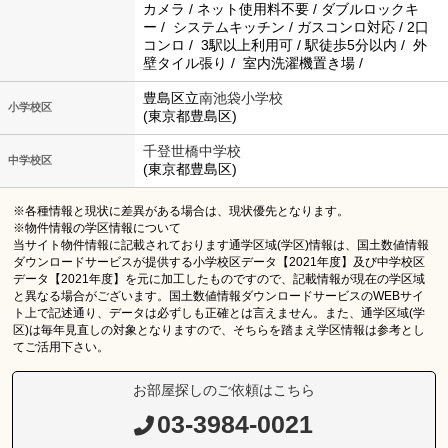
カメラ / ネット使用料不要 / ダブルロックキ
ー / システムキッチン / ガスコンロ対応 / 2口
コンロ / 3駅以上利用可 / 駅徒歩5分以内 / 外
壁タイル張り / 室内洗濯機置き場 /
豊島区立
南池袋小学校
小学校区
(東京都豊島区)
千登世橋中学校
中学校区
(東京都豊島区)
※各種情報と現状に差異がある場合は、現状優先となります。
※物件情報の学区情報について
当サイト物件情報に記載されております通学区域(学区)情報は、国土数値情報
ダウンロードサービスが提供する小学校区データ【2021年度】及び中学校区
データ【2021年度】を元に加工したものですので、記載情報が現在の学区域
と異なる場合がございます。国土数値情報ダウンロードサービスのWEBサイ
ト上で記述通り、データは必ずしも正確とは言えません。また、通学区域(学
区)は毎年見直しの対象となりますので、そちらを踏まえ学区情報は参考とし
てご活用下さい。
お部屋探しのご依頼はこちら
03-3984-0021