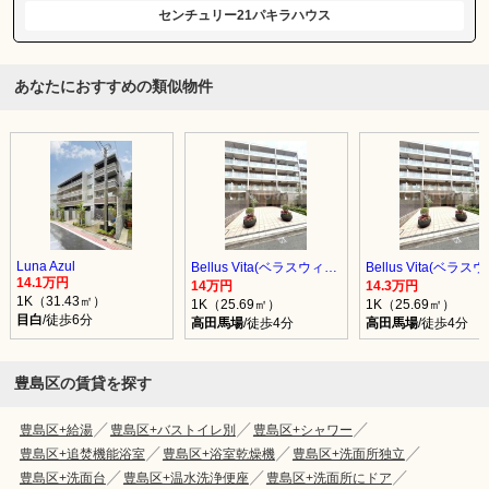
センチュリー21パキラハウス
あなたにおすすめの類似物件
Luna Azul
Bellus Vita(ベラスウィータ)
14.1万円
14万円
14.3万円
1K（31.43㎡）
1K（25.69㎡）
1K（25.69㎡）
目白
/徒歩6分
高田馬場
/徒歩4分
高田馬場
/徒歩4分
豊島区の賃貸を探す
豊島区+給湯
豊島区+バストイレ別
豊島区+シャワー
豊島区+追焚機能浴室
豊島区+浴室乾燥機
豊島区+洗面所独立
豊島区+洗面台
豊島区+温水洗浄便座
豊島区+洗面所にドア