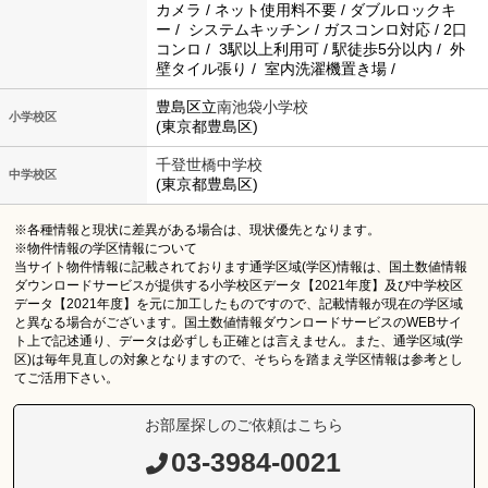
カメラ / ネット使用料不要 / ダブルロックキ
ー / システムキッチン / ガスコンロ対応 / 2口
コンロ / 3駅以上利用可 / 駅徒歩5分以内 / 外
壁タイル張り / 室内洗濯機置き場 /
豊島区立
南池袋小学校
小学校区
(東京都豊島区)
千登世橋中学校
中学校区
(東京都豊島区)
※各種情報と現状に差異がある場合は、現状優先となります。
※物件情報の学区情報について
当サイト物件情報に記載されております通学区域(学区)情報は、国土数値情報
ダウンロードサービスが提供する小学校区データ【2021年度】及び中学校区
データ【2021年度】を元に加工したものですので、記載情報が現在の学区域
と異なる場合がございます。国土数値情報ダウンロードサービスのWEBサイ
ト上で記述通り、データは必ずしも正確とは言えません。また、通学区域(学
区)は毎年見直しの対象となりますので、そちらを踏まえ学区情報は参考とし
てご活用下さい。
お部屋探しのご依頼はこちら
03-3984-0021