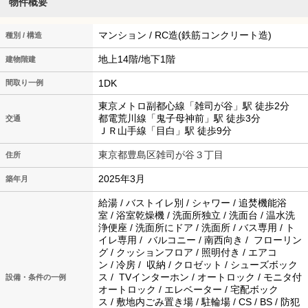
物件概要
マンション / RC造(鉄筋コンクリート造)
種別 / 構造
地上14階/地下1階
建物階建
1DK
間取り一例
東京メトロ副都心線「雑司が谷」駅 徒歩2分
都電荒川線「鬼子母神前」駅 徒歩3分
交通
ＪＲ山手線「目白」駅 徒歩9分
東京都豊島区雑司が谷３丁目
住所
2025年3月
築年月
給湯 / バストイレ別 / シャワー / 追焚機能浴
室 / 浴室乾燥機 / 洗面所独立 / 洗面台 / 温水洗
浄便座 / 洗面所にドア / 洗面所 / バス専用 / ト
イレ専用 / バルコニー / 南西向き / フローリン
グ / クッションフロア / 照明付き / エアコ
ン / 冷房 / 収納 / クロゼット / シューズボック
ス / TVインターホン / オートロック / モニタ付
設備・条件の一例
オートロック / エレベーター / 宅配ボック
ス / 敷地内ごみ置き場 / 駐輪場 / CS / BS / 防犯