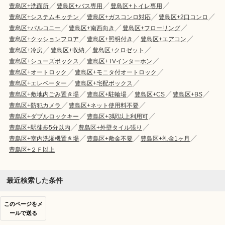
豊島区+洗面所
豊島区+バス専用
豊島区+トイレ専用
豊島区+システムキッチン
豊島区+ガスコンロ対応
豊島区+2口コンロ
豊島区+バルコニー
豊島区+南西向き
豊島区+フローリング
豊島区+クッションフロア
豊島区+照明付き
豊島区+エアコン
豊島区+冷房
豊島区+収納
豊島区+クロゼット
豊島区+シューズボックス
豊島区+TVインターホン
豊島区+オートロック
豊島区+モニタ付オートロック
豊島区+エレベーター
豊島区+宅配ボックス
豊島区+敷地内ごみ置き場
豊島区+駐輪場
豊島区+CS
豊島区+BS
豊島区+防犯カメラ
豊島区+ネット使用料不要
豊島区+ダブルロックキー
豊島区+3駅以上利用可
豊島区+駅徒歩5分以内
豊島区+外壁タイル張り
豊島区+室内洗濯機置き場
豊島区+敷金不要
豊島区+礼金1ヶ月
豊島区+２Ｆ以上
最近検索した条件
このページをメ
ールで送る