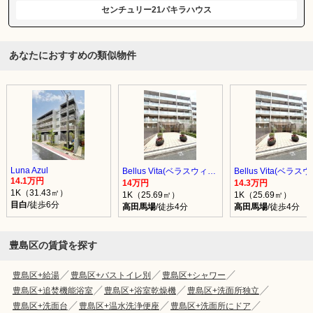
センチュリー21パキラハウス
あなたにおすすめの類似物件
Luna Azul
Bellus Vita(ベラスウィータ)
14.1万円
14万円
14.3万円
1K（31.43㎡）
1K（25.69㎡）
1K（25.69㎡）
目白
/徒歩6分
高田馬場
/徒歩4分
高田馬場
/徒歩4分
豊島区の賃貸を探す
豊島区+給湯
豊島区+バストイレ別
豊島区+シャワー
豊島区+追焚機能浴室
豊島区+浴室乾燥機
豊島区+洗面所独立
豊島区+洗面台
豊島区+温水洗浄便座
豊島区+洗面所にドア