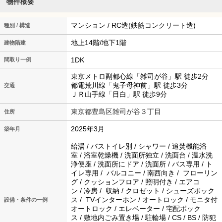
物件概要
マンション / RC造(鉄筋コンクリート造)
種別 / 構造
地上14階/地下1階
建物階建
1DK
間取り一例
東京メトロ副都心線「雑司が谷」駅 徒歩2分
都電荒川線「鬼子母神前」駅 徒歩3分
交通
ＪＲ山手線「目白」駅 徒歩9分
東京都豊島区雑司が谷３丁目
住所
2025年3月
築年月
給湯 / バストイレ別 / シャワー / 追焚機能浴
室 / 浴室乾燥機 / 洗面所独立 / 洗面台 / 温水洗
浄便座 / 洗面所にドア / 洗面所 / バス専用 / ト
イレ専用 / バルコニー / 南西向き / フローリン
グ / クッションフロア / 照明付き / エアコ
ン / 冷房 / 収納 / クロゼット / シューズボック
ス / TVインターホン / オートロック / モニタ付
設備・条件の一例
オートロック / エレベーター / 宅配ボック
ス / 敷地内ごみ置き場 / 駐輪場 / CS / BS / 防犯