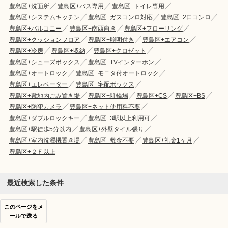
豊島区+洗面所
豊島区+バス専用
豊島区+トイレ専用
豊島区+システムキッチン
豊島区+ガスコンロ対応
豊島区+2口コンロ
豊島区+バルコニー
豊島区+南西向き
豊島区+フローリング
豊島区+クッションフロア
豊島区+照明付き
豊島区+エアコン
豊島区+冷房
豊島区+収納
豊島区+クロゼット
豊島区+シューズボックス
豊島区+TVインターホン
豊島区+オートロック
豊島区+モニタ付オートロック
豊島区+エレベーター
豊島区+宅配ボックス
豊島区+敷地内ごみ置き場
豊島区+駐輪場
豊島区+CS
豊島区+BS
豊島区+防犯カメラ
豊島区+ネット使用料不要
豊島区+ダブルロックキー
豊島区+3駅以上利用可
豊島区+駅徒歩5分以内
豊島区+外壁タイル張り
豊島区+室内洗濯機置き場
豊島区+敷金不要
豊島区+礼金1ヶ月
豊島区+２Ｆ以上
最近検索した条件
このページをメ
ールで送る