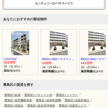
センチュリー21パキラハウス
あなたにおすすめの類似物件
Luna Azul
Bellus Vita(ベラスウィータ)
14.1万円
14万円
14.3万円
1K（31.43㎡）
1K（25.69㎡）
1K（25.69㎡）
目白
/徒歩6分
高田馬場
/徒歩4分
高田馬場
/徒歩4分
豊島区の賃貸を探す
豊島区+給湯
豊島区+バストイレ別
豊島区+シャワー
豊島区+追焚機能浴室
豊島区+浴室乾燥機
豊島区+洗面所独立
豊島区+洗面台
豊島区+温水洗浄便座
豊島区+洗面所にドア