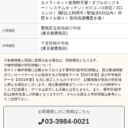
カメラ / ネット使用料不要 / ダブルロックキ
ー / システムキッチン / ガスコンロ対応 / 2口
コンロ / 3駅以上利用可 / 駅徒歩5分以内 / 外
壁タイル張り / 室内洗濯機置き場 /
豊島区立
南池袋小学校
小学校区
(東京都豊島区)
千登世橋中学校
中学校区
(東京都豊島区)
※各種情報と現状に差異がある場合は、現状優先となります。
※物件情報の学区情報について
当サイト物件情報に記載されております通学区域(学区)情報は、国土数値情報
ダウンロードサービスが提供する小学校区データ【2021年度】及び中学校区
データ【2021年度】を元に加工したものですので、記載情報が現在の学区域
と異なる場合がございます。国土数値情報ダウンロードサービスのWEBサイ
ト上で記述通り、データは必ずしも正確とは言えません。また、通学区域(学
区)は毎年見直しの対象となりますので、そちらを踏まえ学区情報は参考とし
てご活用下さい。
お部屋探しのご依頼はこちら
03-3984-0021