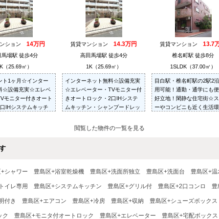
14万円
14.3万円
13.7
マンション
賃貸マンション
賃貸マンション
馬場駅 徒歩4分
高田馬場駅 徒歩4分
椎名町駅 徒歩8分
K（25.69㎡）
1K（25.69㎡）
1SLDK（37.00㎡）
ント1ヶ月☆インター
インターネット無料☆設備充実
目白駅・椎名町駅の2駅2
料☆設備充実☆エレベ
☆エレベーター・TVモニター付
用可能！通勤・通学にも便
TVモニター付きオート
きオートロック・2口IHシステ
好立地！閑静な住宅街☆ス
口IHシステムキッチ
ムキッチン・シャンプードレッ
ーやコンビニも近く生活環
ンプードレッサー・浴
サー・浴室換気乾燥機☆
好☆使い勝手の良い振分け
燥機☆
プの間取り☆収納たっぷり
閲覧した物件の一覧を見る
るいサンルーム付き☆
す
区+シャワー
豊島区+浴室乾燥機
豊島区+洗面所独立
豊島区+洗面台
豊島区+温
トイレ専用
豊島区+システムキッチン
豊島区+グリル付
豊島区+2口コンロ
豊
明付き
豊島区+エアコン
豊島区+冷房
豊島区+収納
豊島区+シューズボックス
ック
豊島区+モニタ付オートロック
豊島区+エレベーター
豊島区+宅配ボックス