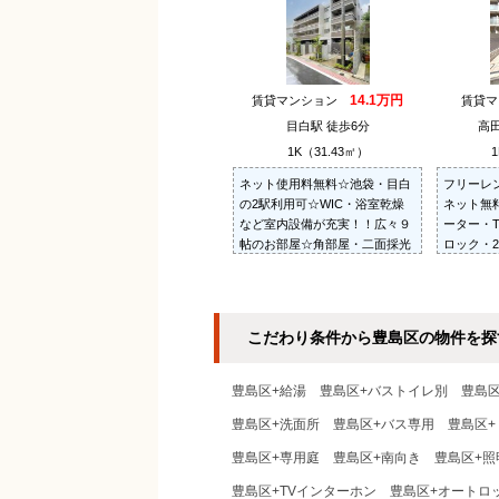
14.1万円
賃貸マンション
賃貸
目白駅 徒歩6分
高田
1K（31.43㎡）
1
ネット使用料無料☆池袋・目白
フリーレ
の2駅利用可☆WIC・浴室乾燥
ネット無
など室内設備が充実！！広々９
ーター・
帖のお部屋☆角部屋・二面採光
ロック・2
☆安心のモニタ付オートロッ
ン・シャ
ク・防犯カメラ☆お洒落な外観
室換気乾
☆24Hゴミ出し可☆
こだわり条件から豊島区の物件を探
豊島区+給湯
豊島区+バストイレ別
豊島
豊島区+洗面所
豊島区+バス専用
豊島区+
豊島区+専用庭
豊島区+南向き
豊島区+照
豊島区+TVインターホン
豊島区+オートロ