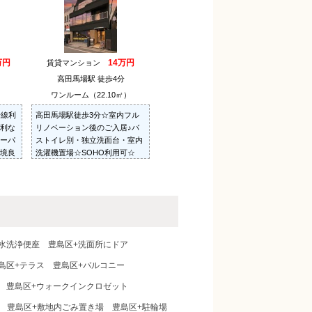
万円
14万円
賃貸マンション
高田馬場駅 徒歩4分
ワンルーム（22.10㎡）
沿線利
高田馬場駅徒歩3分☆室内フル
利な
リノベーション後のご入居♪バ
ーパ
ストイレ別・独立洗面台・室内
境良
洗濯機置場☆SOHO利用可☆
タイ
☆明
水洗浄便座
豊島区+洗面所にドア
島区+テラス
豊島区+バルコニー
豊島区+ウォークインクロゼット
豊島区+敷地内ごみ置き場
豊島区+駐輪場