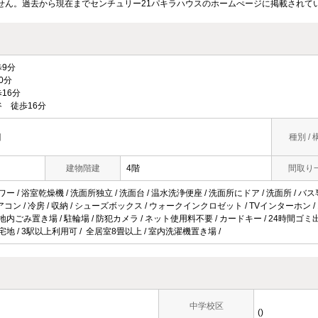
せん。過去から現在までセンチュリー21パキラハウスのホームぺージに掲載されて
9分
0分
16分
 徒歩16分
目
種別 / 
建物階建
4階
間取り
ワー / 浴室乾燥機 / 洗面所独立 / 洗面台 / 温水洗浄便座 / 洗面所にドア / 洗面所 / バス
 エアコン / 冷房 / 収納 / シューズボックス / ウォークインクロゼット / TVインターホン
敷地内ごみ置き場 / 駐輪場 / 防犯カメラ / ネット使用料不要 / カードキー / 24時間ゴミ
住宅地 / 3駅以上利用可 / 全居室8畳以上 / 室内洗濯機置き場 /
中学校区
()