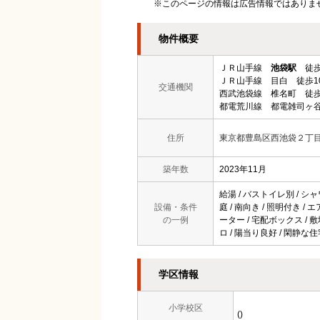
※このページの情報は広告情報ではありま
物件概要
ＪＲ山手線
池袋駅
徒歩
ＪＲ山手線 目白 徒歩1
交通機関
西武池袋線 椎名町 徒歩
都電荒川線 都電雑司ヶ谷
住所
東京都豊島区西池袋２丁
築年数
2023年11月
給湯 / バストイレ別 / シャ
設備・条件
庭 / 南向き / 照明付き /
の一例
ーター / 宅配ボックス / 
ロ / 陽当り良好 / 閑静な
学区情報
小学校区
()