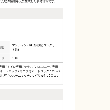
いた物件情報を元に生成した参考情報です。
マンション / RC造(鉄筋コンクリー
構造
ト造)
一例
1DK
専用 / トイレ専用 / テラス / バルコニー / 専用
 / オートロック / モニタ付オートロック / エレベ
出し可 / システムキッチン / グリル付 / 2口コン