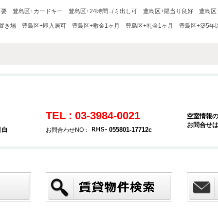
不要
豊島区+カードキー
豊島区+24時間ゴミ出し可
豊島区+陽当り良好
豊島区
置き場
豊島区+即入居可
豊島区+敷金1ヶ月
豊島区+礼金1ヶ月
豊島区+築5年
TEL : 03-3984-0021
空室情報
お問合せ
目白
055801-17712c
お問合わせNO：