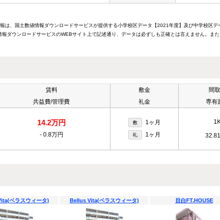
情報は、国土数値情報ダウンロードサービスが提供する小学校区データ【2021年度】及び中学校区デ
報ダウンロードサービスのWEBサイト上で記述通り、データは必ずしも正確とは言えません。また
賃料
敷金
間
共益費/管理費
礼金
専有
14.2万円
1
1ヶ月
敷
-
0.8万円
1ヶ月
礼
32.8
s Vita(ベラスウィータ)
Bellus Vita(ベラスウィータ)
目白FT.HOUSE