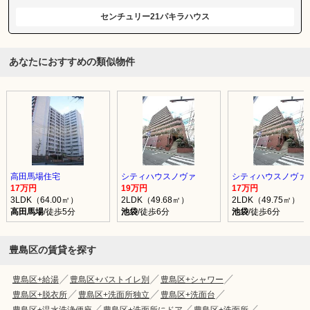
センチュリー21パキラハウス
あなたにおすすめの類似物件
高田馬場住宅
シティハウスノヴァ
シティハウスノヴァ
17万円
19万円
17万円
3LDK（64.00㎡）
2LDK（49.68㎡）
2LDK（49.75㎡）
高田馬場
/徒歩5分
池袋
/徒歩6分
池袋
/徒歩6分
豊島区の賃貸を探す
豊島区+給湯
豊島区+バストイレ別
豊島区+シャワー
豊島区+脱衣所
豊島区+洗面所独立
豊島区+洗面台
豊島区+温水洗浄便座
豊島区+洗面所にドア
豊島区+洗面所