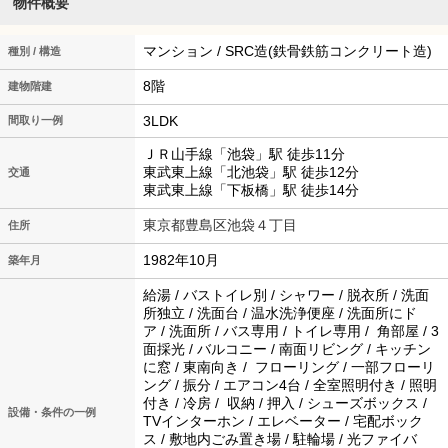
物件概要
マンション / SRC造(鉄骨鉄筋コンクリート造)
種別 / 構造
8階
建物階建
3LDK
間取り一例
ＪＲ山手線「池袋」駅 徒歩11分
東武東上線「北池袋」駅 徒歩12分
交通
東武東上線「下板橋」駅 徒歩14分
東京都豊島区池袋４丁目
住所
1982年10月
築年月
給湯 / バストイレ別 / シャワー / 脱衣所 / 洗面
所独立 / 洗面台 / 温水洗浄便座 / 洗面所にド
ア / 洗面所 / バス専用 / トイレ専用 / 角部屋 / 3
面採光 / バルコニー / 南面リビング / キッチン
に窓 / 東南向き / フローリング / 一部フローリ
ング / 振分 / エアコン4台 / 全室照明付き / 照明
付き / 冷房 / 収納 / 押入 / シューズボックス /
設備・条件の一例
TVインターホン / エレベーター / 宅配ボック
ス / 敷地内ごみ置き場 / 駐輪場 / 光ファイバ