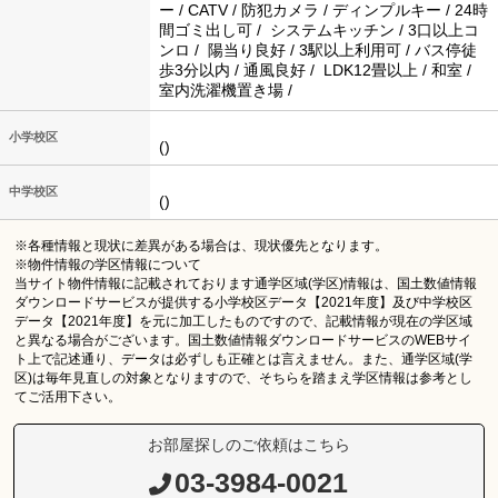
ー / CATV / 防犯カメラ / ディンプルキー / 24時
間ゴミ出し可 / システムキッチン / 3口以上コ
ンロ / 陽当り良好 / 3駅以上利用可 / バス停徒
歩3分以内 / 通風良好 / LDK12畳以上 / 和室 /
室内洗濯機置き場 /
小学校区
()
中学校区
()
※各種情報と現状に差異がある場合は、現状優先となります。
※物件情報の学区情報について
当サイト物件情報に記載されております通学区域(学区)情報は、国土数値情報
ダウンロードサービスが提供する小学校区データ【2021年度】及び中学校区
データ【2021年度】を元に加工したものですので、記載情報が現在の学区域
と異なる場合がございます。国土数値情報ダウンロードサービスのWEBサイ
ト上で記述通り、データは必ずしも正確とは言えません。また、通学区域(学
区)は毎年見直しの対象となりますので、そちらを踏まえ学区情報は参考とし
てご活用下さい。
お部屋探しのご依頼はこちら
03-3984-0021