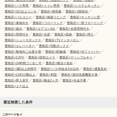
豊島区+バス専用
豊島区+トイレ専用
豊島区+システムキッチン
豊島区+3口以上コンロ
豊島区+角部屋
豊島区+3面採光
豊島区+バルコニー
豊島区+南面リビング
豊島区+キッチンに窓
豊島区+東南向き
豊島区+フローリング
豊島区+一部フローリング
豊島区+振分
豊島区+エアコン4台
豊島区+全室照明付き
豊島区+照明付き
豊島区+冷房
豊島区+収納
豊島区+押入
豊島区+シューズボックス
豊島区+TVインターホン
豊島区+エレベーター
豊島区+宅配ボックス
豊島区+敷地内ごみ置き場
豊島区+駐輪場
豊島区+光ファイバー
豊島区+CATV
豊島区+防犯カメラ
豊島区+ディンプルキー
豊島区+24時間ゴミ出し可
豊島区+陽当り良好
豊島区+3駅以上利用可
豊島区+バス停徒歩3分以内
豊島区+通風良好
豊島区+LDK12畳以上
豊島区+和室
豊島区+室内洗濯機置き場
豊島区+即入居可
豊島区+敷金2ヶ月
豊島区+礼金不要
豊島区+２Ｆ以上
最近検索した条件
このページをメ