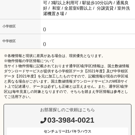
可 / 3駅以上利用可 / 駅徒歩10分以内 / 通風良
好 / 和室 / 全居室6畳以上 / 分譲賃貸 / 室外洗
濯機置き場 /
小学校区
()
中学校区
()
※各種情報と現状に差異がある場合は、現状優先となります。
※物件情報の学区情報について
当サイト物件情報に記載されております通学区域(学区)情報は、国土数値情報
ダウンロードサービスが提供する小学校区データ【2021年度】及び中学校区
データ【2021年度】を元に加工したものですので、記載情報が現在の学区域
と異なる場合がございます。国土数値情報ダウンロードサービスのWEBサイ
ト上で記述通り、データは必ずしも正確とは言えません。また、通学区域(学
区)は毎年見直しの対象となりますので、そちらを踏まえ学区情報は参考とし
てご活用下さい。
お部屋探しのご依頼はこちら
03-3984-0021
センチュリー21パキラハウス