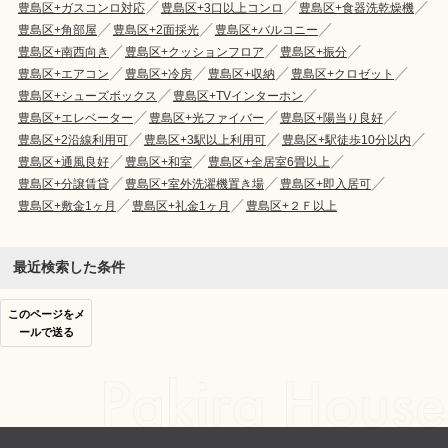
豊島区+ガスコンロ対応
豊島区+3口以上コンロ
豊島区+食器洗乾燥機
豊島区+角部屋
豊島区+2面採光
豊島区+バルコニー
豊島区+南西向き
豊島区+クッションフロア
豊島区+振分
豊島区+エアコン
豊島区+冷房
豊島区+収納
豊島区+クロゼット
豊島区+シューズボックス
豊島区+TVインターホン
豊島区+エレベーター
豊島区+光ファイバー
豊島区+陽当り良好
豊島区+2沿線利用可
豊島区+3駅以上利用可
豊島区+駅徒歩10分以内
豊島区+通風良好
豊島区+和室
豊島区+全居室6畳以上
豊島区+分譲賃貸
豊島区+室外洗濯機置き場
豊島区+即入居可
豊島区+敷金1ヶ月
豊島区+礼金1ヶ月
豊島区+２Ｆ以上
最近検索した条件
このページをメ
ールで送る