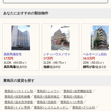
あなたにおすすめの類似物件
高田馬場住宅
シティハウスノヴァ
ベルサージュ目白
17万円
17万円
16.5万円
3LDK（64.00㎡）
2LDK（49.75㎡）
2DK（50.01㎡）
高田馬場
/徒歩5分
池袋
/徒歩6分
雑司が谷
/徒歩1分
豊島区の賃貸を探す
豊島区+バストイレ別
豊島区+シャワー
豊島区+追焚機能浴室
豊島区+浴室乾燥機
豊島区+洗面所独立
豊島区+洗面台
豊島区+温水洗浄便座
豊島区+洗面所
豊島区+バス専用
豊島区+トイレ専用
豊島区+システムキッチン
豊島区+グリル付