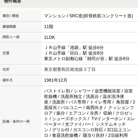
物件概要
マンション / SRC造(鉄骨鉄筋コンクリート造)
種別 / 構造
11階
建物階建
1LDK
間取り一例
ＪＲ山手線「池袋」駅 徒歩6分
ＪＲ山手線「目白」駅 徒歩8分
交通
東京メトロ副都心線「雑司が谷」駅 徒歩8分
東京都豊島区南池袋３丁目
住所
1981年12月
築年月
バストイレ別 / シャワー / 追焚機能浴室 / 浴室
乾燥機 / 洗面所独立 / 洗面台 / 温水洗浄便
座 / 洗面所 / バス専用 / トイレ専用 / 角部屋 / 2
面採光 / バルコニー / 南西向き / クッションフ
ロア / 振分 / エアコン / 冷房 / 収納 / クロゼッ
ト / シューズボックス / TVインターホン / エレ
設備・条件の一例
ベーター / 光ファイバー / システムキッチ
ン / グリル付 / ガスコンロ対応 / 3口以上コン
ロ / 食器洗乾燥機 / 陽当り良好 / 2沿線利用