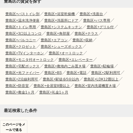
豊島区の賃貸を探す
豊島区+バストイレ別
豊島区+浴室乾燥機
豊島区+洗面台
豊島区+温水洗浄便座
豊島区+洗面所にドア
豊島区+バス専用
豊島区+トイレ専用
豊島区+システムキッチン
豊島区+グリル付
豊島区+3口以上コンロ
豊島区+角部屋
豊島区+テラス
豊島区+バルコニー
豊島区+エアコン
豊島区+収納
豊島区+クロゼット
豊島区+シューズボックス
豊島区+TVインターホン
豊島区+オートロック
豊島区+モニタ付オートロック
豊島区+エレベーター
豊島区+宅配ボックス
豊島区+敷地内ごみ置き場
豊島区+駐輪場
豊島区+光ファイバー
豊島区+BS
豊島区+電話
豊島区+2駅利用可
豊島区+2沿線利用可
豊島区+駅徒歩5分以内
豊島区+LDK12畳以上
豊島区+防音室
豊島区+全居室8畳以上
豊島区+室内洗濯機置き場
豊島区+敷金1ヶ月
豊島区+礼金1ヶ月
最近検索した条件
このページをメ
ールで送る