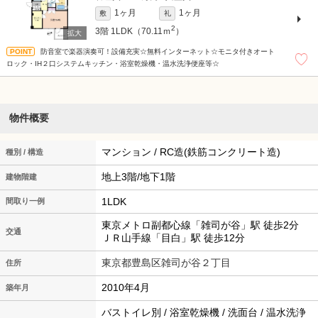
1ヶ月
1ヶ月
敷
礼
2
3階
1LDK（70.11ｍ
）
防音室で楽器演奏可！設備充実☆無料インターネット☆モニタ付きオート
ロック・IH２口システムキッチン・浴室乾燥機・温水洗浄便座等☆
物件概要
マンション / RC造(鉄筋コンクリート造)
種別 / 構造
地上3階/地下1階
建物階建
1LDK
間取り一例
東京メトロ副都心線「雑司が谷」駅 徒歩2分
交通
ＪＲ山手線「目白」駅 徒歩12分
東京都豊島区雑司が谷２丁目
住所
2010年4月
築年月
バストイレ別 / 浴室乾燥機 / 洗面台 / 温水洗浄