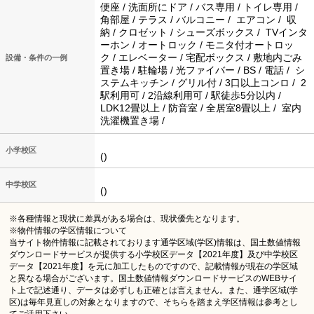
便座 / 洗面所にドア / バス専用 / トイレ専用 /
角部屋 / テラス / バルコニー / エアコン / 収
納 / クロゼット / シューズボックス / TVインタ
ーホン / オートロック / モニタ付オートロッ
ク / エレベーター / 宅配ボックス / 敷地内ごみ
設備・条件の一例
置き場 / 駐輪場 / 光ファイバー / BS / 電話 / シ
ステムキッチン / グリル付 / 3口以上コンロ / 2
駅利用可 / 2沿線利用可 / 駅徒歩5分以内 /
LDK12畳以上 / 防音室 / 全居室8畳以上 / 室内
洗濯機置き場 /
小学校区
()
中学校区
()
※各種情報と現状に差異がある場合は、現状優先となります。
※物件情報の学区情報について
当サイト物件情報に記載されております通学区域(学区)情報は、国土数値情報
ダウンロードサービスが提供する小学校区データ【2021年度】及び中学校区
データ【2021年度】を元に加工したものですので、記載情報が現在の学区域
と異なる場合がございます。国土数値情報ダウンロードサービスのWEBサイ
ト上で記述通り、データは必ずしも正確とは言えません。また、通学区域(学
区)は毎年見直しの対象となりますので、そちらを踏まえ学区情報は参考とし
てご活用下さい。