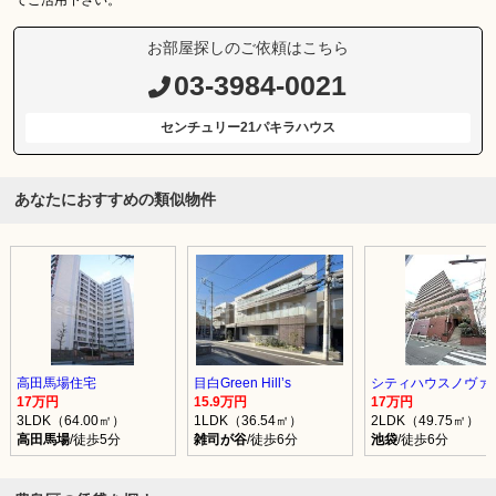
お部屋探しのご依頼はこちら
03-3984-0021
センチュリー21パキラハウス
あなたにおすすめの類似物件
高田馬場住宅
目白Green Hill’s
シティハウスノヴァ
17万円
15.9万円
17万円
3LDK（64.00㎡）
1LDK（36.54㎡）
2LDK（49.75㎡）
高田馬場
/徒歩5分
雑司が谷
/徒歩6分
池袋
/徒歩6分