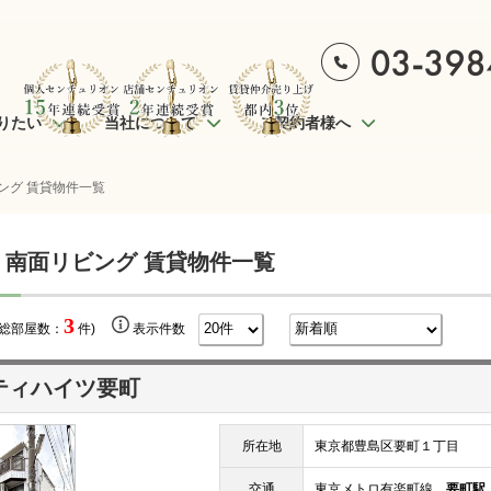
りたい
当社について
ご契約者様へ
ング 賃貸物件一覧
 南面リビング 賃貸物件一覧
3
(総部屋数：
件)
表示件数
ティハイツ要町
所在地
東京都豊島区要町１丁目
交通
東京メトロ有楽町線
要町駅