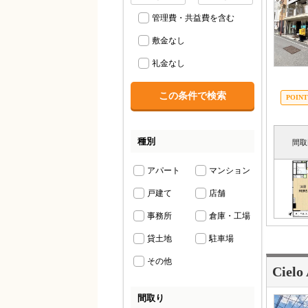
管理費・共益費を含む
敷金なし
礼金なし
種別
間取
アパート
マンション
戸建て
店舗
事務所
倉庫・工場
貸土地
駐車場
その他
Cielo
間取り