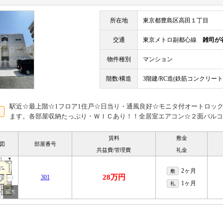
所在地
東京都豊島区高田１丁目
交通
東京メトロ副都心線
雑司が
物件種別
マンション
階数/構造
3階建/RC造(鉄筋コンクリート
駅近☆最上階☆1フロア1住戸☆日当り・通風良好☆モニタ付オートロッ
ます。各部屋収納たっぷり・ＷＩＣあり！！全居室エアコン☆２面バルコ
賃料
敷金
図
部屋番号
共益費/管理費
礼金
2ヶ月
敷
28万円
301
1ヶ月
礼