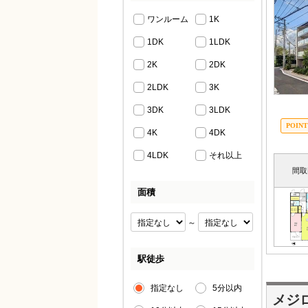
ワンルーム
1K
1DK
1LDK
2K
2DK
2LDK
3K
3DK
3LDK
4K
4DK
4LDK
それ以上
間取
面積
～
駅徒歩
指定なし
5分以内
メジ