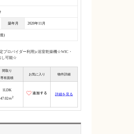
分
築年月
2020年11月
造)
プロバイダー利用)♪浴室乾燥機☆WIC・
出し可能☆
間取り
お気に入り
物件詳細
専有面積
1LDK
詳細を見る
2
47.02ｍ