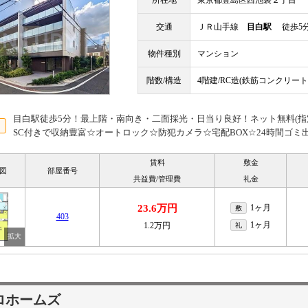
所在地
東京都豊島区西池袋２丁目
交通
ＪＲ山手線
目白駅
徒歩5
物件種別
マンション
階数/構造
4階建/RC造(鉄筋コンクリート
目白駅徒歩5分！最上階・南向き・二面採光・日当り良好！ネット無料(指定
SC付きで収納豊富☆オートロック☆防犯カメラ☆宅配BOX☆24時間ゴミ
賃料
敷金
図
部屋番号
共益費/管理費
礼金
23.6万円
1ヶ月
敷
403
1ヶ月
1.2万円
礼
ロホームズ