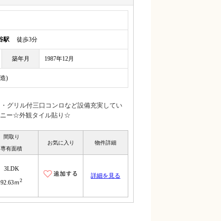
谷駅
徒歩3分
築年月
1987年12月
造)
ク・グリル付三口コンロなど設備充実してい
ニー☆外観タイル貼り☆
間取り
お気に入り
物件詳細
専有面積
3LDK
詳細を見る
2
92.63ｍ