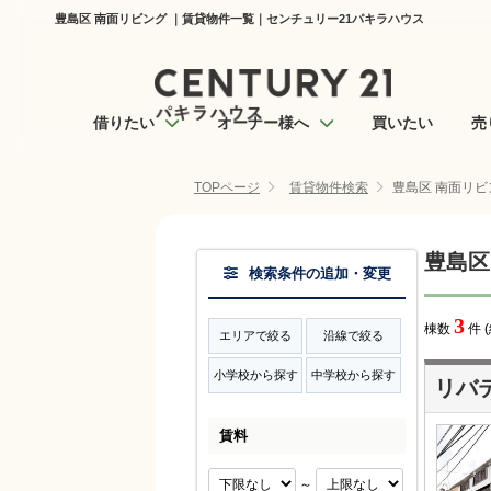
豊島区 南面リビング ｜賃貸物件一覧｜センチュリー21パキラハウス
借りたい
オーナー様へ
買いたい
売
TOPページ
賃貸物件検索
豊島区 南面リビ
豊島区
検索条件の追加・変更
3
棟数
件 
エリアで絞る
沿線で絞る
小学校から探す
中学校から探す
リバ
賃料
～