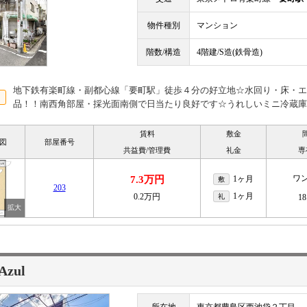
物件種別
マンション
階数/構造
4階建/S造(鉄骨造)
地下鉄有楽町線・副都心線「要町駅」徒歩４分の好立地☆水回り・床・エ
品！！南西角部屋・採光面南側で日当たり良好です☆うれしいミニ冷蔵庫
賃料
敷金
図
部屋番号
共益費/管理費
礼金
専
ワ
7.3万円
1ヶ月
敷
203
1ヶ月
0.2万円
礼
18
 Azul