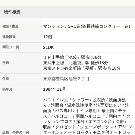
物件概要
マンション / SRC造(鉄骨鉄筋コンクリート造)
種別 / 構造
12階
建物階建
2LDK
間取り一例
ＪＲ山手線「池袋」駅 徒歩6分
東武東上線「北池袋」駅 徒歩15分
交通
東京メトロ有楽町線「要町」駅 徒歩16分
東京都豊島区池袋２丁目
住所
1984年11月
築年月
バストイレ別 / シャワー / 脱衣所 / 洗面所独
立 / 洗面台 / 温水洗浄便座 / 洗面所にドア / 洗
面所 / バス専用 / トイレ専用 / 最上階 / テラ
ス / バルコニー / 南面バルコニー / 南向き / ク
ッションフロア / 振分 / エアコン3台 / 冷房 /
収納 / クロゼット / シューズボックス / TVイン
ターホン / オートロック / モニタ付オートロッ
設備・条件の一例