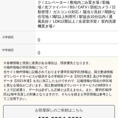
ク / エレベーター / 敷地内ごみ置き場 / 駐輪
場 / 光ファイバー / BS / CATV / 防犯カメラ / 日
勤管理 / ガスコンロ対応 / 陽当り良好 / 閑静な
住宅地 / 3駅以上利用可 / 駅徒歩10分以内 / 通
風良好 / LDK12畳以上 / 全居室洋室 / 室内洗濯
機置き場 /
小学校区
()
中学校区
()
※各種情報と現状に差異がある場合は、現状優先となります。
※物件情報の学区情報について
当サイト物件情報に記載されております通学区域(学区)情報は、国土数値情報
ダウンロードサービスが提供する小学校区データ【2021年度】及び中学校区
データ【2021年度】を元に加工したものですので、記載情報が現在の学区域
と異なる場合がございます。国土数値情報ダウンロードサービスのWEBサイ
ト上で記述通り、データは必ずしも正確とは言えません。また、通学区域(学
区)は毎年見直しの対象となりますので、そちらを踏まえ学区情報は参考とし
てご活用下さい。
お部屋探しのご依頼はこちら