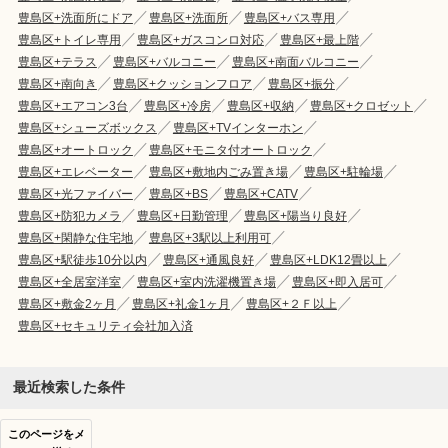
豊島区+洗面所にドア
豊島区+洗面所
豊島区+バス専用
豊島区+トイレ専用
豊島区+ガスコンロ対応
豊島区+最上階
豊島区+テラス
豊島区+バルコニー
豊島区+南面バルコニー
豊島区+南向き
豊島区+クッションフロア
豊島区+振分
豊島区+エアコン3台
豊島区+冷房
豊島区+収納
豊島区+クロゼット
豊島区+シューズボックス
豊島区+TVインターホン
豊島区+オートロック
豊島区+モニタ付オートロック
豊島区+エレベーター
豊島区+敷地内ごみ置き場
豊島区+駐輪場
豊島区+光ファイバー
豊島区+BS
豊島区+CATV
豊島区+防犯カメラ
豊島区+日勤管理
豊島区+陽当り良好
豊島区+閑静な住宅地
豊島区+3駅以上利用可
豊島区+駅徒歩10分以内
豊島区+通風良好
豊島区+LDK12畳以上
豊島区+全居室洋室
豊島区+室内洗濯機置き場
豊島区+即入居可
豊島区+敷金2ヶ月
豊島区+礼金1ヶ月
豊島区+２Ｆ以上
豊島区+セキュリティ会社加入済
最近検索した条件
このページをメ