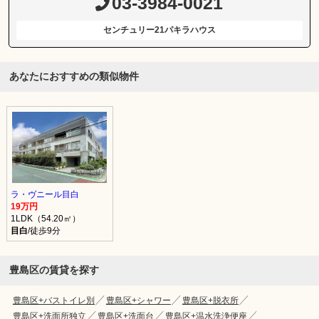
03-3984-0021
センチュリー21パキラハウス
あなたにおすすめの類似物件
ラ・ヴニール目白
19万円
1LDK（54.20㎡）
目白
/徒歩9分
豊島区の賃貸を探す
豊島区+バストイレ別
豊島区+シャワー
豊島区+脱衣所
豊島区+洗面所独立
豊島区+洗面台
豊島区+温水洗浄便座