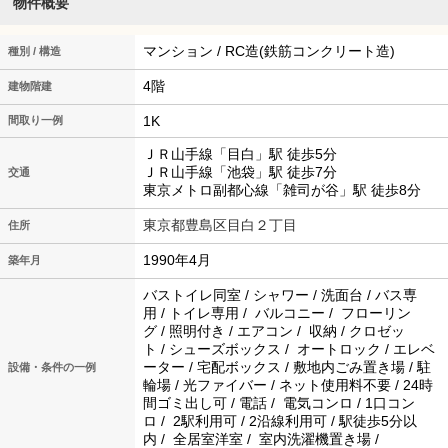
物件概要
マンション / RC造(鉄筋コンクリート造)
種別 / 構造
4階
建物階建
1K
間取り一例
ＪＲ山手線「目白」駅 徒歩5分
ＪＲ山手線「池袋」駅 徒歩7分
交通
東京メトロ副都心線「雑司が谷」駅 徒歩8分
東京都豊島区目白２丁目
住所
1990年4月
築年月
バストイレ同室 / シャワー / 洗面台 / バス専
用 / トイレ専用 / バルコニー / フローリン
グ / 照明付き / エアコン / 収納 / クロゼッ
ト / シューズボックス / オートロック / エレベ
ーター / 宅配ボックス / 敷地内ごみ置き場 / 駐
設備・条件の一例
輪場 / 光ファイバー / ネット使用料不要 / 24時
間ゴミ出し可 / 電話 / 電気コンロ / 1口コン
ロ / 2駅利用可 / 2沿線利用可 / 駅徒歩5分以
内 / 全居室洋室 / 室内洗濯機置き場 /