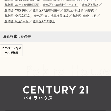
豊島区+ネット使用料不要
豊島区+24時間ゴミ出し可
豊島区+電話
豊島区+2駅利用可
豊島区+2沿線利用可
豊島区+駅徒歩5分以内
豊島区+全居室洋室
豊島区+室内洗濯機置き場
豊島区+敷金1ヶ月
豊島区+礼金1ヶ月
豊島区+２Ｆ以上
最近検索した条件
このページをメ
ールで送る