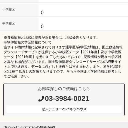
小学校区
()
中学校区
()
※各種情報と現状に差異がある場合は、現状優先となります。
※物件情報の学区情報について
当サイト物件情報に記載されております通学区域(学区)情報は、国土数値情報
ダウンロードサービスが提供する小学校区データ【2021年度】及び中学校区
データ【2021年度】を元に加工したものですので、記載情報が現在の学区域
と異なる場合がございます。国土数値情報ダウンロードサービスのWEBサイ
ト上で記述通り、データは必ずしも正確とは言えません。また、通学区域(学
区)は毎年見直しの対象となりますので、そちらを踏まえ学区情報は参考とし
てご活用下さい。
お部屋探しのご依頼はこちら
03-3984-0021
センチュリー21パキラハウス
あなたにおすすめの類似物件