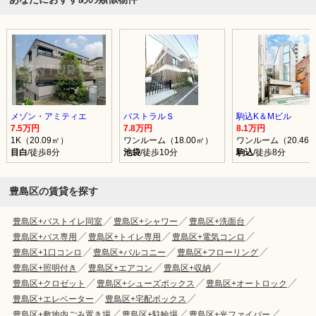
メゾン・アミティエ
パストラルＳ
駒込K＆Mビル
7.5万円
7.8万円
8.1万円
1K（20.09㎡）
ワンルーム（18.00㎡）
ワンルーム（20.46
目白
/徒歩8分
池袋
/徒歩10分
駒込
/徒歩8分
豊島区の賃貸を探す
豊島区+バストイレ同室
豊島区+シャワー
豊島区+洗面台
豊島区+バス専用
豊島区+トイレ専用
豊島区+電気コンロ
豊島区+1口コンロ
豊島区+バルコニー
豊島区+フローリング
豊島区+照明付き
豊島区+エアコン
豊島区+収納
豊島区+クロゼット
豊島区+シューズボックス
豊島区+オートロック
豊島区+エレベーター
豊島区+宅配ボックス
豊島区+敷地内ごみ置き場
豊島区+駐輪場
豊島区+光ファイバー