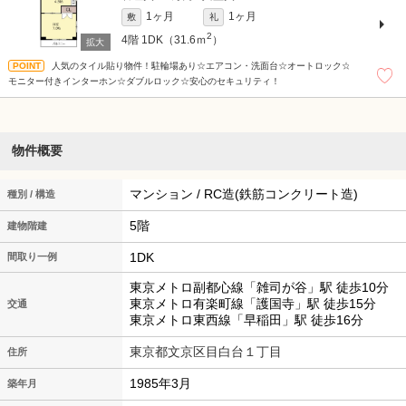
1ヶ月
1ヶ月
敷
礼
2
4階
1DK（31.6ｍ
）
人気のタイル貼り物件！駐輪場あり☆エアコン・洗面台☆オートロック☆
モニター付きインターホン☆ダブルロック☆安心のセキュリティ！
物件概要
マンション / RC造(鉄筋コンクリート造)
種別 / 構造
5階
建物階建
1DK
間取り一例
東京メトロ副都心線「雑司が谷」駅 徒歩10分
東京メトロ有楽町線「護国寺」駅 徒歩15分
交通
東京メトロ東西線「早稲田」駅 徒歩16分
東京都文京区目白台１丁目
住所
1985年3月
築年月