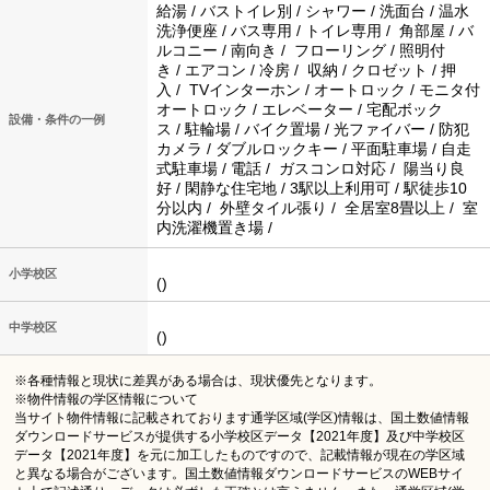
給湯 / バストイレ別 / シャワー / 洗面台 / 温水
洗浄便座 / バス専用 / トイレ専用 / 角部屋 / バ
ルコニー / 南向き / フローリング / 照明付
き / エアコン / 冷房 / 収納 / クロゼット / 押
入 / TVインターホン / オートロック / モニタ付
オートロック / エレベーター / 宅配ボック
設備・条件の一例
ス / 駐輪場 / バイク置場 / 光ファイバー / 防犯
カメラ / ダブルロックキー / 平面駐車場 / 自走
式駐車場 / 電話 / ガスコンロ対応 / 陽当り良
好 / 閑静な住宅地 / 3駅以上利用可 / 駅徒歩10
分以内 / 外壁タイル張り / 全居室8畳以上 / 室
内洗濯機置き場 /
小学校区
()
中学校区
()
※各種情報と現状に差異がある場合は、現状優先となります。
※物件情報の学区情報について
当サイト物件情報に記載されております通学区域(学区)情報は、国土数値情報
ダウンロードサービスが提供する小学校区データ【2021年度】及び中学校区
データ【2021年度】を元に加工したものですので、記載情報が現在の学区域
と異なる場合がございます。国土数値情報ダウンロードサービスのWEBサイ