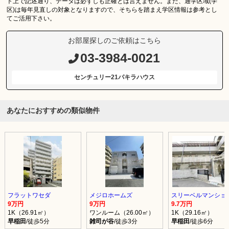
ト上で記述通り、データは必ずしも正確とは言えません。また、通学区域(学
区)は毎年見直しの対象となりますので、そちらを踏まえ学区情報は参考とし
てご活用下さい。
お部屋探しのご依頼はこちら
03-3984-0021
センチュリー21パキラハウス
あなたにおすすめの類似物件
フラットワセダ
メジロホームズ
スリーベルマンション
9万円
9万円
9.7万円
1K（26.91㎡）
ワンルーム（26.00㎡）
1K（29.16㎡）
早稲田
/徒歩5分
雑司が谷
/徒歩3分
早稲田
/徒歩6分