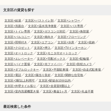
文京区の賃貸を探す
文京区+給湯
文京区+バストイレ別
文京区+シャワー
文京区+洗面台
文京区+温水洗浄便座
文京区+バス専用
文京区+トイレ専用
文京区+ガスコンロ対応
文京区+角部屋
文京区+バルコニー
文京区+南向き
文京区+フローリング
文京区+照明付き
文京区+エアコン
文京区+冷房
文京区+収納
文京区+クロゼット
文京区+押入
文京区+TVインターホン
文京区+オートロック
文京区+モニタ付オートロック
文京区+エレベーター
文京区+宅配ボックス
文京区+駐輪場
文京区+バイク置場
文京区+光ファイバー
文京区+防犯カメラ
文京区+ダブルロックキー
文京区+平面駐車場
文京区+自走式駐車場
文京区+電話
文京区+陽当り良好
文京区+閑静な住宅地
文京区+3駅以上利用可
文京区+駅徒歩10分以内
文京区+外壁タイル張り
文京区+全居室8畳以上
文京区+室内洗濯機置き場
文京区+敷金1ヶ月
文京区+礼金不要
最近検索した条件