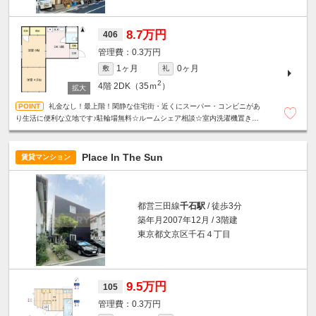
8.7万円
406
0.3万円
1ヶ月
0ヶ月
敷
礼
2
4階
2DK（35ｍ
）
礼金なし！最上階！閑静な住宅街・近くにスーパー・コンビニがあ
り生活に便利な立地です♪駐輪場無料☆ルームシェア相談☆室内洗濯機置き場☆
エアコンあり☆
Place In The Sun
賃貸マンション
都営三田線
千石駅
/ 徒歩3分
築年月2007年12月 / 3階建
東京都文京区千石４丁目
9.5万円
105
0.3万円