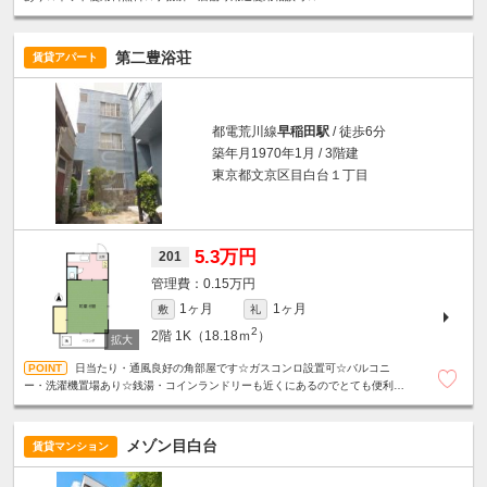
第二豊浴荘
賃貸アパート
都電荒川線
早稲田駅
/ 徒歩6分
築年月1970年1月 / 3階建
東京都文京区目白台１丁目
5.3万円
201
0.15万円
1ヶ月
1ヶ月
敷
礼
2
2階
1K（18.18ｍ
）
日当たり・通風良好の角部屋です☆ガスコンロ設置可☆バルコニ
ー・洗濯機置場あり☆銭湯・コインランドリーも近くにあるのでとても便利で
す！
メゾン目白台
賃貸マンション