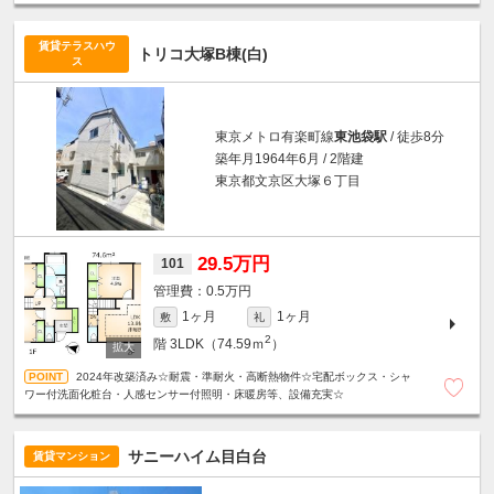
☆2面採光☆フローリング☆洗濯機置場☆
賃貸テラスハウ
トリコ大塚B棟(白)
ス
東京メトロ有楽町線
東池袋駅
/ 徒歩8分
築年月1964年6月 / 2階建
東京都文京区大塚６丁目
29.5万円
101
0.5万円
1ヶ月
1ヶ月
敷
礼
2
階
3LDK（74.59ｍ
）
2024年改築済み☆耐震・準耐火・高断熱物件☆宅配ボックス・シャ
ワー付洗面化粧台・人感センサー付照明・床暖房等、設備充実☆
サニーハイム目白台
賃貸マンション