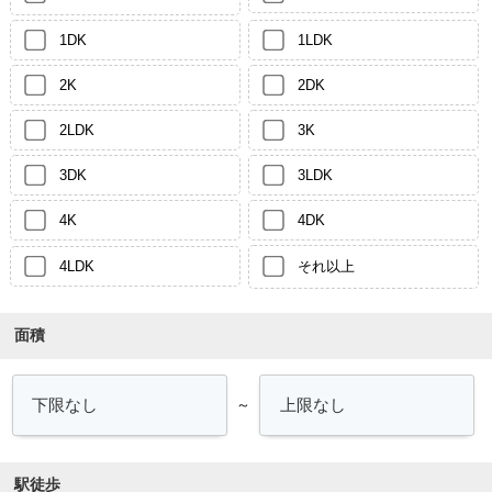
1DK
1LDK
2K
2DK
2LDK
3K
3DK
3LDK
4K
4DK
4LDK
それ以上
面積
～
駅徒歩