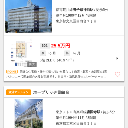
都電荒川線
鬼子母神前駅
/ 徒歩5分
築年月1980年12月 / 8階建
東京都文京区目白台１丁目
25.5万円
601
1ヶ月
0ヶ月
敷
礼
2
6階
2LDK（46.97ｍ
）
閑静な住宅街・静かで落ち着いた暮らし！南西・北西・角部屋☆2面
バルコニーで開放感のあるお部屋です。日当り・通風良好☆エレベーター☆バ
ストイレ別☆
ホープリッヂ目白台
賃貸マンション
東京メトロ有楽町線
護国寺駅
/ 徒歩5分
築年月1994年11月 / 3階建
東京都文京区目白台３丁目