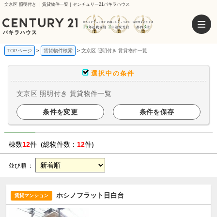
文京区 照明付き ｜賃貸物件一覧｜センチュリー21パキラハウス
TOPページ
賃貸物件検索
文京区 照明付き 賃貸物件一覧
選択中の条件
文京区 照明付き 賃貸物件一覧
条件を変更
条件を保存
棟数
12
件 (総物件数：
12
件)
並び順 ：
ホシノフラット目白台
賃貸マンション