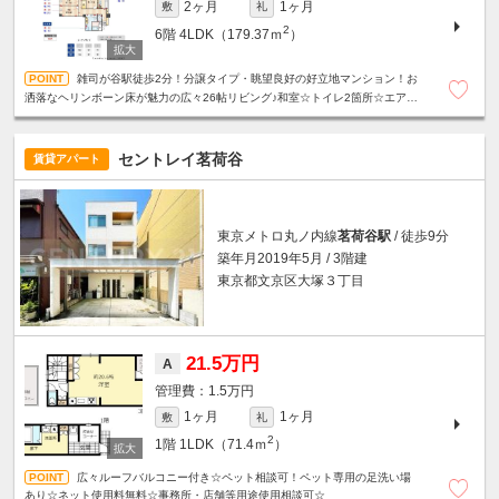
2ヶ月
1ヶ月
敷
礼
2
6階
4LDK（179.37ｍ
）
雑司が谷駅徒歩2分！分譲タイプ・眺望良好の好立地マンション！お
洒落なヘリンボーン床が魅力の広々26帖リビング♪和室☆トイレ2箇所☆エアコ
ン全室完備☆食器洗乾燥機☆温水洗浄便座☆他設備充実☆
セントレイ茗荷谷
賃貸アパート
東京メトロ丸ノ内線
茗荷谷駅
/ 徒歩9分
築年月2019年5月 / 3階建
東京都文京区大塚３丁目
21.5万円
A
1.5万円
1ヶ月
1ヶ月
敷
礼
2
1階
1LDK（71.4ｍ
）
広々ルーフバルコニー付き☆ペット相談可！ペット専用の足洗い場
あり☆ネット使用料無料☆事務所・店舗等用途使用相談可☆