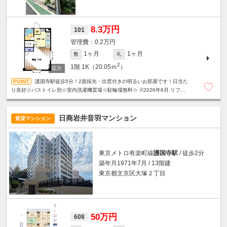
8.3万円
101
0.2万円
1ヶ月
1ヶ月
敷
礼
2
1階
1K（20.05ｍ
）
護国寺駅徒歩5分！2面採光・出窓付きの明るいお部屋です！日当た
り良好☆バストイレ別☆室内洗濯機置場☆駐輪場無料☆ ※2026年6月 リフォー
ム済み
日商岩井音羽マンション
賃貸マンション
東京メトロ有楽町線
護国寺駅
/ 徒歩2分
築年月1971年7月 / 13階建
東京都文京区大塚２丁目
50万円
608