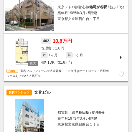
東京メトロ副都心線
雑司が谷駅
/ 徒歩10分
築年月1985年3月 / 5階建
東京都文京区目白台１丁目
10.8万円
402
1万円
1ヶ月
1ヶ月
敷
礼
2
4階
1DK（31.6ｍ
）
室内フルリフォーム☆浴室乾燥・モニタ付きオートロック・宅配ボ
ックスあり☆2人入居可☆
文化ビル
賃貸マンション
都電荒川線
早稲田駅
/ 徒歩6分
築年月1973年3月 / 4階建
東京都文京区目白台１丁目