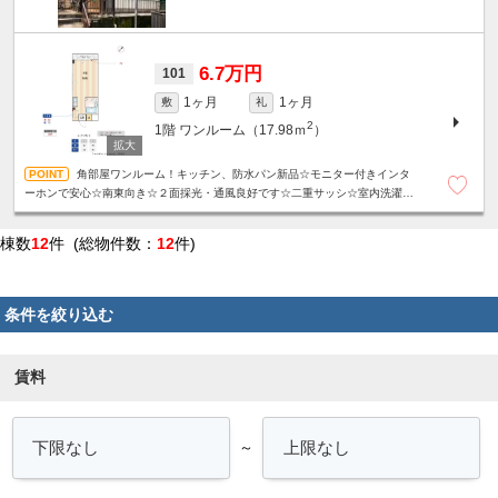
6.7万円
101
1ヶ月
1ヶ月
敷
礼
2
1階
ワンルーム（17.98ｍ
）
角部屋ワンルーム！キッチン、防水パン新品☆モニター付きインタ
ーホンで安心☆南東向き☆２面採光・通風良好です☆二重サッシ☆室内洗濯機
置き場あり☆2026年8月中に防犯カメラ設置予定！
棟数
12
件 (総物件数：
12
件)
条件を絞り込む
賃料
～