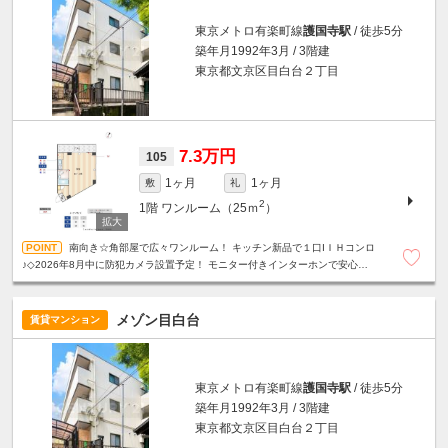
東京メトロ有楽町線
護国寺駅
/ 徒歩5分
築年月1992年3月 / 3階建
東京都文京区目白台２丁目
7.3万円
105
1ヶ月
1ヶ月
敷
礼
2
1階
ワンルーム（25ｍ
）
南向き☆角部屋で広々ワンルーム！ キッチン新品で１口IＩＨコンロ
♪◇2026年8月中に防犯カメラ設置予定！ モニター付きインターホンで安心！
閑静な住宅街☆駐輪スペース無料☆※法人契約可
メゾン目白台
賃貸マンション
東京メトロ有楽町線
護国寺駅
/ 徒歩5分
築年月1992年3月 / 3階建
東京都文京区目白台２丁目