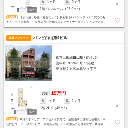
1ヶ月
0ヶ月
敷
礼
2
1階
ワンルーム（26.9ｍ
）
【引っ越し応援！礼金なし☆】夜も明るいエントランス☆安心のセ
キュリティ☆室内・共有部分共に設備充実のデザイナーズマンションです☆魅
力的な天井高3m☆浴室乾燥機☆バス・トイレ別☆駐輪場無料☆
バンビ白山第4ビル
賃貸マンション
都営三田線
白山駅
/ 徒歩5分
築年月1972年5月 / 5階建
東京都文京区本駒込１丁目
15万円
302
1ヶ月
1ヶ月
敷
礼
2
3階
2DK（45ｍ
）
東洋大学エリア！アクセスも良好で、通勤通学に便利な住環境！周
辺にはスーパーやコンビニ、飲食店が揃い日々の生活にも便利です。角部屋