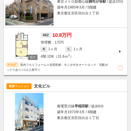
東京メトロ副都心線
雑司が谷駅
/ 徒歩10分
築年月1985年3月 / 5階建
東京都文京区目白台１丁目
10.8万円
402
1万円
1ヶ月
1ヶ月
敷
礼
2
4階
1DK（31.6ｍ
）
室内フルリフォーム☆浴室乾燥・モニタ付きオートロック・宅配ボ
ックスあり☆2人入居可☆
文化ビル
賃貸マンション
都電荒川線
早稲田駅
/ 徒歩6分
築年月1973年3月 / 4階建
東京都文京区目白台１丁目