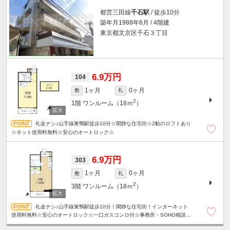
都営三田線
千石駅
/ 徒歩10分
築年月1988年6月 / 4階建
東京都文京区千石３丁目
6.9万円
104
1ヶ月
0ヶ月
敷
礼
2
1階
ワンルーム（18ｍ
）
礼金ナシ♪山手線巣鴨駅徒歩10分☆閑静な住宅街☆2帖のロフトあり
☆ネット使用料無料☆安心のオートロック☆
6.9万円
303
1ヶ月
0ヶ月
敷
礼
2
3階
ワンルーム（18ｍ
）
礼金ナシ♪山手線巣鴨駅徒歩10分！閑静な住宅街！インターネット
使用料無料☆安心のオートロック☆一口ガスコンロ付☆事務所・SOHO相談可
☆