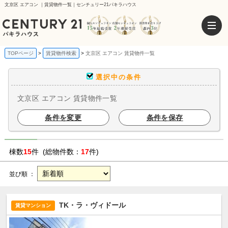
文京区 エアコン ｜賃貸物件一覧｜センチュリー21パキラハウス
TOPページ
賃貸物件検索
文京区 エアコン 賃貸物件一覧
選択中の条件
文京区 エアコン 賃貸物件一覧
条件を変更
条件を保存
棟数
15
件 (総物件数：
17
件)
並び順 ：
TK・ラ・ヴィドール
賃貸マンション