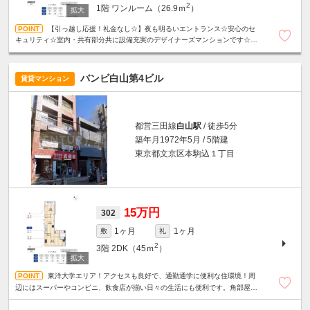
2
1階
ワンルーム（26.9ｍ
）
【引っ越し応援！礼金なし☆】夜も明るいエントランス☆安心のセ
キュリティ☆室内・共有部分共に設備充実のデザイナーズマンションです☆魅
力的な天井高3m☆浴室乾燥機☆バス・トイレ別☆駐輪場無料☆
バンビ白山第4ビル
賃貸マンション
都営三田線
白山駅
/ 徒歩5分
築年月1972年5月 / 5階建
東京都文京区本駒込１丁目
15万円
302
1ヶ月
1ヶ月
敷
礼
2
3階
2DK（45ｍ
）
東洋大学エリア！アクセスも良好で、通勤通学に便利な住環境！周
辺にはスーパーやコンビニ、飲食店が揃い日々の生活にも便利です。角部屋
☆2面採光☆フローリング☆洗濯機置場☆