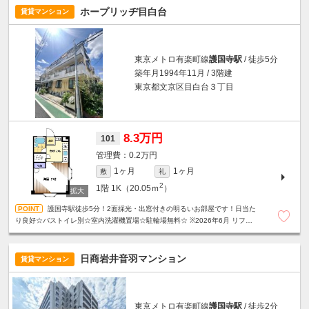
ホープリッヂ目白台
賃貸マンション
東京メトロ有楽町線
護国寺駅
/ 徒歩5分
築年月1994年11月 / 3階建
東京都文京区目白台３丁目
8.3万円
101
0.2万円
1ヶ月
1ヶ月
敷
礼
2
1階
1K（20.05ｍ
）
護国寺駅徒歩5分！2面採光・出窓付きの明るいお部屋です！日当た
り良好☆バストイレ別☆室内洗濯機置場☆駐輪場無料☆ ※2026年6月 リフォー
ム済み
日商岩井音羽マンション
賃貸マンション
東京メトロ有楽町線
護国寺駅
/ 徒歩2分