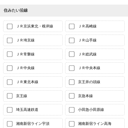
住みたい沿線
ＪＲ京浜東北・根岸線
ＪＲ高崎線
ＪＲ埼京線
ＪＲ山手線
ＪＲ常磐線
ＪＲ総武線
ＪＲ中央線
ＪＲ中央本線
ＪＲ東北本線
京王井の頭線
京王線
京急本線
埼玉高速鉄道
小田急小田原線
湘南新宿ライン宇須
湘南新宿ライン高海