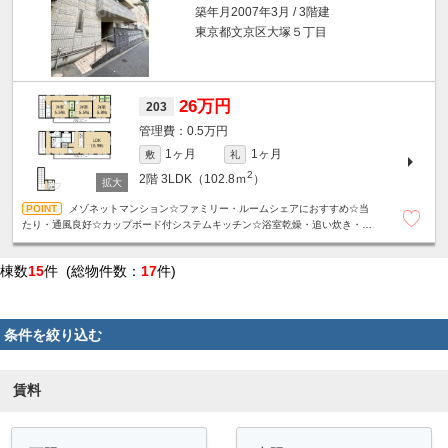
築年月2007年3月 / 3階建
東京都文京区大塚５丁目
26万円
203
0.5万円
1ヶ月
1ヶ月
敷
礼
2
2階
3LDK（102.8ｍ
）
メゾネットマンション☆ファミリー・ルームシェアにおすすめ☆当
たり・通風良好☆カップボード付システムキッチン☆浴室乾燥・追い炊き・各
階にトイレなど設備充実です☆TV付インターホンで安心☆収納たっぷり☆
棟数
15
件 (総物件数：
17
件)
条件を絞り込む
賃料