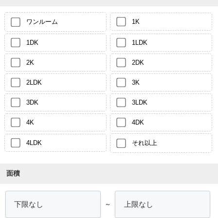
ワンルーム
1K
1DK
1LDK
2K
2DK
2LDK
3K
3DK
3LDK
4K
4DK
4LDK
それ以上
面積
～