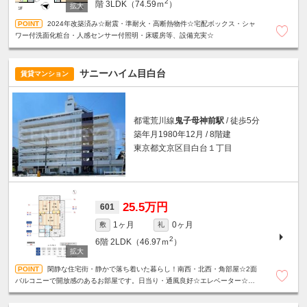
2
階
3LDK（74.59ｍ
）
2024年改築済み☆耐震・準耐火・高断熱物件☆宅配ボックス・シャ
ワー付洗面化粧台・人感センサー付照明・床暖房等、設備充実☆
サニーハイム目白台
賃貸マンション
都電荒川線
鬼子母神前駅
/ 徒歩5分
築年月1980年12月 / 8階建
東京都文京区目白台１丁目
25.5万円
601
1ヶ月
0ヶ月
敷
礼
2
6階
2LDK（46.97ｍ
）
閑静な住宅街・静かで落ち着いた暮らし！南西・北西・角部屋☆2面
バルコニーで開放感のあるお部屋です。日当り・通風良好☆エレベーター☆バ
ストイレ別☆