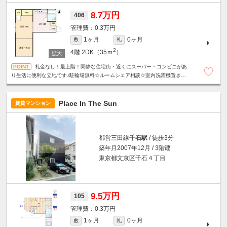
8.7万円
406
0.3万円
1ヶ月
0ヶ月
敷
礼
2
4階
2DK（35ｍ
）
礼金なし！最上階！閑静な住宅街・近くにスーパー・コンビニがあ
り生活に便利な立地です♪駐輪場無料☆ルームシェア相談☆室内洗濯機置き場☆
エアコンあり☆
Place In The Sun
賃貸マンション
都営三田線
千石駅
/ 徒歩3分
築年月2007年12月 / 3階建
東京都文京区千石４丁目
9.5万円
105
0.3万円
1ヶ月
0ヶ月
敷
礼