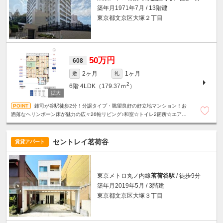
築年月1971年7月 / 13階建
東京都文京区大塚２丁目
50万円
608
2ヶ月
1ヶ月
敷
礼
2
6階
4LDK（179.37ｍ
）
雑司が谷駅徒歩2分！分譲タイプ・眺望良好の好立地マンション！お
洒落なヘリンボーン床が魅力の広々26帖リビング♪和室☆トイレ2箇所☆エアコ
ン全室完備☆食器洗乾燥機☆温水洗浄便座☆他設備充実☆
セントレイ茗荷谷
賃貸アパート
東京メトロ丸ノ内線
茗荷谷駅
/ 徒歩9分
築年月2019年5月 / 3階建
東京都文京区大塚３丁目