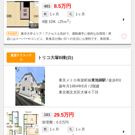
8.5万円
401
1ヶ月
1ヶ月
敷
礼
2
4階
1DK（25ｍ
）
東洋大学エリア！アクセスも良好で、通勤通学に便利な住環境！周
辺にはスーパーやコンビニ、飲食店が揃い日々の生活にも便利です。角部屋
☆2面採光☆フローリング☆洗濯機置場☆
賃貸テラスハウ
トリコ大塚B棟(白)
ス
東京メトロ有楽町線
東池袋駅
/ 徒歩8分
築年月1964年6月 / 2階建
東京都文京区大塚６丁目
29.5万円
101
0.5万円
1ヶ月
1ヶ月
敷
礼