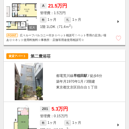
21.5万円
A
1.5万円
1ヶ月
1ヶ月
敷
礼
2
1階
1LDK（71.4ｍ
）
広々ルーフバルコニー付き☆ペット相談可！ペット専用の足洗い場
あり☆ネット使用料無料☆事務所・店舗等用途使用相談可☆
第二豊浴荘
賃貸アパート
都電荒川線
早稲田駅
/ 徒歩6分
築年月1970年1月 / 3階建
東京都文京区目白台１丁目
5.3万円
201
0.15万円
1ヶ月
1ヶ月
敷
礼
2