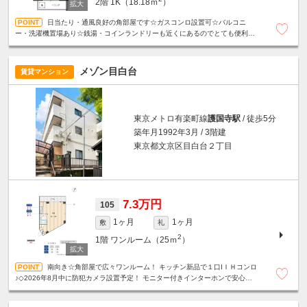
2階
1K（18.18ｍ
）
日当たり・通風良好の角部屋です☆ガスコンロ設置可☆バルコニ
ー・洗濯機置場あり☆銭湯・コインランドリーも近くにあるのでとても便利で
す！
メゾン目白台
賃貸マンション
東京メトロ有楽町線
護国寺駅
/ 徒歩5分
築年月1992年3月 / 3階建
東京都文京区目白台２丁目
7.3万円
105
1ヶ月
1ヶ月
敷
礼
2
1階
ワンルーム（25ｍ
）
南向き☆角部屋で広々ワンルーム！ キッチン新品で１口IＩＨコンロ
♪◇2026年8月中に防犯カメラ設置予定！ モニター付きインターホンで安心！
閑静な住宅街☆駐輪スペース無料☆※法人契約可