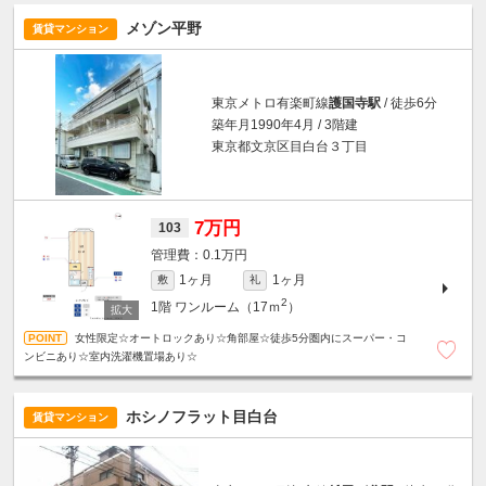
メゾン平野
賃貸マンション
東京メトロ有楽町線
護国寺駅
/ 徒歩6分
築年月1990年4月 / 3階建
東京都文京区目白台３丁目
7万円
103
0.1万円
1ヶ月
1ヶ月
敷
礼
2
1階
ワンルーム（17ｍ
）
女性限定☆オートロックあり☆角部屋☆徒歩5分圏内にスーパー・コ
ンビニあり☆室内洗濯機置場あり☆
ホシノフラット目白台
賃貸マンション