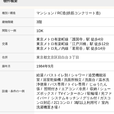
物件概要
マンション / RC造(鉄筋コンクリート造)
種別 / 構造
3階
建物階建
1DK
間取り一例
東京メトロ有楽町線「護国寺」駅 徒歩4分
東京メトロ有楽町線「江戸川橋」駅 徒歩12分
交通
東京メトロ丸ノ内線「茗荷谷」駅 徒歩14分
東京都文京区目白台３丁目
住所
1984年9月
築年月
給湯 / バストイレ別 / シャワー / 追焚機能浴
室 / 浴室乾燥機 / 洗面所独立 / 洗面台 / 温水洗
浄便座 / バス専用 / トイレ専用 / じゅうたん
張 / 照明付き / エアコン / 冷房 / 収納 / シュー
設備・条件の一例
ズボックス / TVインターホン / 駐輪場 / 光ファ
イバー / システムキッチン / グリル付 / ガスコ
ンロ対応 / 2口コンロ / 3駅以上利用可 / 室内
洗濯機置き場 /