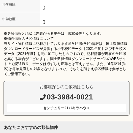
小学校区
()
中学校区
()
※各種情報と現状に差異がある場合は、現状優先となります。
※物件情報の学区情報について
当サイト物件情報に記載されております通学区域(学区)情報は、国土数値情報
ダウンロードサービスが提供する小学校区データ【2021年度】及び中学校区
データ【2021年度】を元に加工したものですので、記載情報が現在の学区域
と異なる場合がございます。国土数値情報ダウンロードサービスのWEBサイ
ト上で記述通り、データは必ずしも正確とは言えません。また、通学区域(学
区)は毎年見直しの対象となりますので、そちらを踏まえ学区情報は参考とし
てご活用下さい。
お部屋探しのご依頼はこちら
03-3984-0021
センチュリー21パキラハウス
あなたにおすすめの類似物件