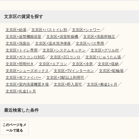
文京区の賃貸を探す
文京区+給湯
文京区+バストイレ別
文京区+シャワー
文京区+追焚機能浴室
文京区+浴室乾燥機
文京区+洗面所独立
文京区+洗面台
文京区+温水洗浄便座
文京区+バス専用
文京区+トイレ専用
文京区+システムキッチン
文京区+グリル付
文京区+ガスコンロ対応
文京区+2口コンロ
文京区+じゅうたん張
文京区+照明付き
文京区+エアコン
文京区+冷房
文京区+収納
文京区+シューズボックス
文京区+TVインターホン
文京区+駐輪場
文京区+光ファイバー
文京区+3駅以上利用可
文京区+室内洗濯機置き場
文京区+即入居可
文京区+敷金1ヶ月
文京区+礼金1ヶ月
最近検索した条件
このページをメ
ールで送る