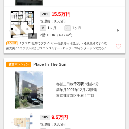
15.5万円
201
0.5万円
1ヶ月
1ヶ月
敷
礼
2
2階
1LDK（49.7ｍ
）
1フロア1世帯でプライバシー性良好☆日当たり・通風良好です☆収
納充実☆3口グリル付きガスコンロ☆オートロック・TVインターホンで安心☆
Place In The Sun
賃貸マンション
都営三田線
千石駅
/ 徒歩3分
築年月2007年12月 / 3階建
東京都文京区千石４丁目
9.5万円
105
0.3万円