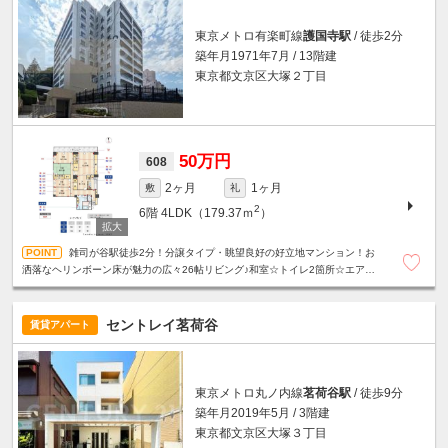
東京メトロ有楽町線
護国寺駅
/ 徒歩2分
築年月1971年7月 / 13階建
東京都文京区大塚２丁目
50万円
608
2ヶ月
1ヶ月
敷
礼
2
6階
4LDK（179.37ｍ
）
雑司が谷駅徒歩2分！分譲タイプ・眺望良好の好立地マンション！お
洒落なヘリンボーン床が魅力の広々26帖リビング♪和室☆トイレ2箇所☆エアコ
ン全室完備☆食器洗乾燥機☆温水洗浄便座☆他設備充実☆
セントレイ茗荷谷
賃貸アパート
東京メトロ丸ノ内線
茗荷谷駅
/ 徒歩9分
築年月2019年5月 / 3階建
東京都文京区大塚３丁目