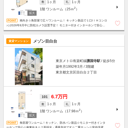
1ヶ月
1ヶ月
敷
礼
2
1階
ワンルーム（25ｍ
）
南向き☆角部屋で広々ワンルーム！ キッチン新品で１口IＩＨコンロ
♪◇2026年8月中に防犯カメラ設置予定！ モニター付きインターホンで安心！
閑静な住宅街☆駐輪スペース無料☆※法人契約可
メゾン目白台
賃貸マンション
東京メトロ有楽町線
護国寺駅
/ 徒歩5分
築年月1992年3月 / 3階建
東京都文京区目白台２丁目
6.7万円
101
1ヶ月
1ヶ月
敷
礼
2
1階
ワンルーム（17.98ｍ
）
角部屋ワンルーム！キッチン、防水パン新品☆モニター付きインタ
ーホンで安心☆南東向き☆２面採光・通風良好です☆二重サッシ☆室内洗濯機