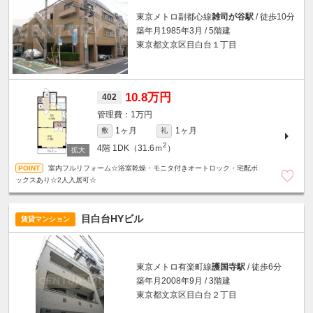
東京メトロ副都心線
雑司が谷駅
/ 徒歩10分
築年月1985年3月 / 5階建
東京都文京区目白台１丁目
10.8万円
402
1万円
1ヶ月
1ヶ月
敷
礼
2
4階
1DK（31.6ｍ
）
室内フルリフォーム☆浴室乾燥・モニタ付きオートロック・宅配ボ
ックスあり☆2人入居可☆
目白台HYビル
賃貸マンション
東京メトロ有楽町線
護国寺駅
/ 徒歩6分
築年月2008年9月 / 3階建
東京都文京区目白台２丁目