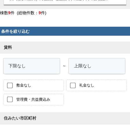
置き場あり☆2026年8月中に防犯カメラ設置予定！
棟数
9
件 (総物件数：
9
件)
条件を絞り込む
賃料
～
敷金なし
礼金なし
管理費・共益費込み
住みたい市区町村