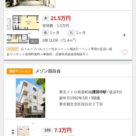
21.5万円
A
1.5万円
1ヶ月
1ヶ月
敷
礼
2
1階
1LDK（71.4ｍ
）
広々ルーフバルコニー付き☆ペット相談可！ペット専用の足洗い場
あり☆ネット使用料無料☆事務所・店舗等用途使用相談可☆
メゾン目白台
賃貸マンション
東京メトロ有楽町線
護国寺駅
/ 徒歩5分
築年月1992年3月 / 3階建
東京都文京区目白台２丁目
7.3万円
105