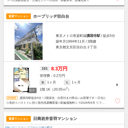
ワー付洗面化粧台・人感センサー付照明・床暖房等、設備充実☆
ホープリッヂ目白台
賃貸マンション
東京メトロ有楽町線
護国寺駅
/ 徒歩5分
築年月1994年11月 / 3階建
東京都文京区目白台３丁目
8.3万円
101
0.2万円
1ヶ月
1ヶ月
敷
礼
2
1階
1K（20.05ｍ
）
護国寺駅徒歩5分！2面採光・出窓付きの明るいお部屋です！日当た
り良好☆バストイレ別☆室内洗濯機置場☆駐輪場無料☆ ※2026年6月 リフォー
ム済み
日商岩井音羽マンション
賃貸マンション