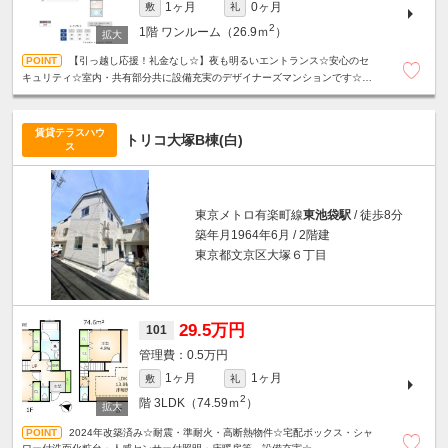
1ヶ月
0ヶ月
敷
礼
2
1階
ワンルーム（26.9ｍ
）
【引っ越し応援！礼金なし☆】夜も明るいエントランス☆安心のセ
キュリティ☆室内・共有部分共に設備充実のデザイナーズマンションです☆魅
力的な天井高3m☆浴室乾燥機☆バス・トイレ別☆駐輪場無料☆
賃貸テラスハウ
トリコ大塚B棟(白)
ス
東京メトロ有楽町線
東池袋駅
/ 徒歩8分
築年月1964年6月 / 2階建
東京都文京区大塚６丁目
29.5万円
101
0.5万円
1ヶ月
1ヶ月
敷
礼
2
階
3LDK（74.59ｍ
）
2024年改築済み☆耐震・準耐火・高断熱物件☆宅配ボックス・シャ