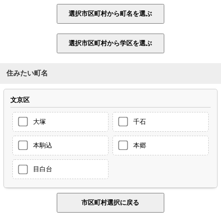
住みたい町名
文京区
大塚
千石
本駒込
本郷
目白台