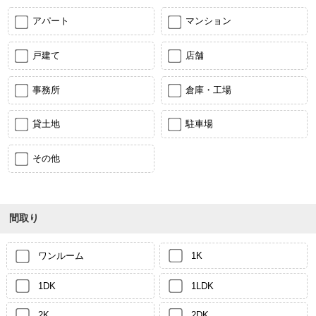
アパート
マンション
戸建て
店舗
事務所
倉庫・工場
貸土地
駐車場
その他
間取り
ワンルーム
1K
1DK
1LDK
2K
2DK