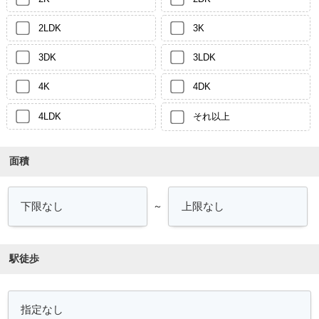
2LDK
3K
3DK
3LDK
4K
4DK
4LDK
それ以上
面積
～
駅徒歩