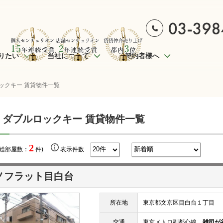
りたい
当社について
ご契約者様へ
ックキー 賃貸物件一覧
 ダブルロックキー 賃貸物件一覧
2
(総部屋数：
件)
表示件数
ノフラット目白台
所在地
東京都文京区目白台１丁目
交通
東京メトロ副都心線
雑司が