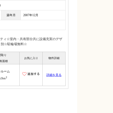
分
築年月
2007年12月
ティ☆室内・共有部分共に設備充実のデザ
レ別☆駐輪場無料☆
間取り
お気に入り
物件詳細
有面積
ンルーム
詳細を見る
2
6.9ｍ