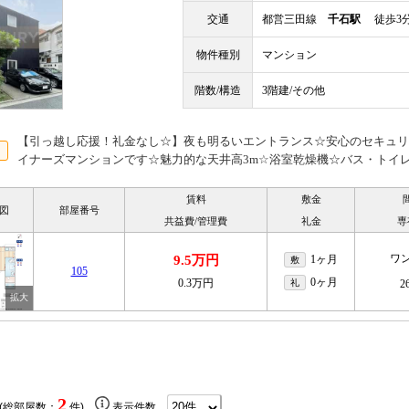
交通
都営三田線
千石駅
徒歩3
物件種別
マンション
階数/構造
3階建/その他
【引っ越し応援！礼金なし☆】夜も明るいエントランス☆安心のセキュリ
イナーズマンションです☆魅力的な天井高3m☆浴室乾燥機☆バス・トイ
賃料
敷金
図
部屋番号
共益費/管理費
礼金
専
ワ
9.5万円
1ヶ月
敷
105
0ヶ月
0.3万円
礼
2
2
 (総部屋数：
件)
表示件数