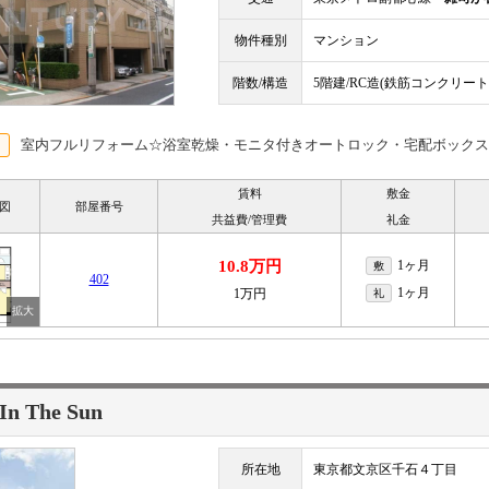
物件種別
マンション
階数/構造
5階建/RC造(鉄筋コンクリート
室内フルリフォーム☆浴室乾燥・モニタ付きオートロック・宅配ボックス
賃料
敷金
図
部屋番号
共益費/管理費
礼金
10.8万円
1ヶ月
敷
402
1ヶ月
1万円
礼
 In The Sun
所在地
東京都文京区千石４丁目