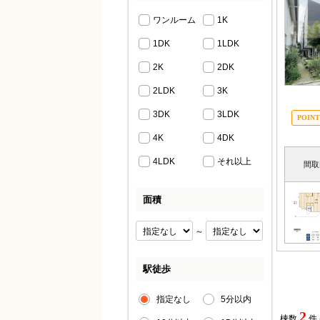
ワンルーム
1K
1DK
1LDK
2K
2DK
2LDK
3K
3DK
3LDK
4K
4DK
4LDK
それ以上
間取
面積
～
駅徒歩
指定なし
5分以内
2
棟数
件