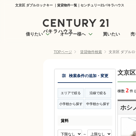
文京区 ダブルロックキー ｜賃貸物件一覧｜センチュリー21パキラハウス
借りたい
オーナー様へ
買いたい
売
TOPページ
賃貸物件検索
文京区 ダブルロ
文京区
検索条件の追加・変更
2
棟数
件 
エリアで絞る
沿線で絞る
小学校から探す
中学校から探す
ホシ
賃料
～