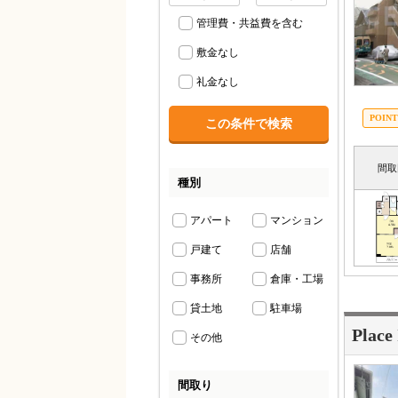
管理費・共益費を含む
敷金なし
礼金なし
間取
種別
アパート
マンション
戸建て
店舗
事務所
倉庫・工場
貸土地
駐車場
Place
その他
間取り