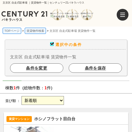
文京区 自走式駐車場 ｜賃貸物件一覧｜センチュリー21パキラハウス
TOPページ
賃貸物件検索
文京区 自走式駐車場 賃貸物件一覧
選択中の条件
文京区 自走式駐車場 賃貸物件一覧
条件を変更
条件を保存
棟数
1
件 (総物件数：
1
件)
並び順 ：
ホシノフラット目白台
賃貸マンション