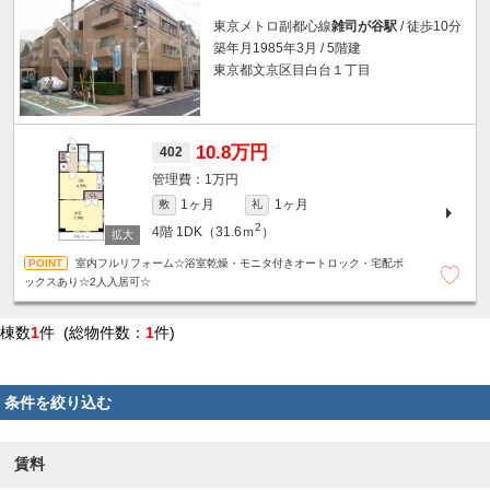
東京メトロ副都心線
雑司が谷駅
/ 徒歩10分
築年月1985年3月 / 5階建
東京都文京区目白台１丁目
10.8万円
402
1万円
1ヶ月
1ヶ月
敷
礼
2
4階
1DK（31.6ｍ
）
室内フルリフォーム☆浴室乾燥・モニタ付きオートロック・宅配ボ
ックスあり☆2人入居可☆
棟数
1
件 (総物件数：
1
件)
条件を絞り込む
賃料