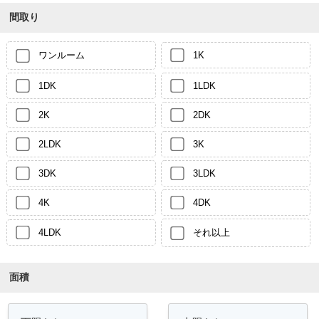
間取り
ワンルーム
1K
1DK
1LDK
2K
2DK
2LDK
3K
3DK
3LDK
4K
4DK
4LDK
それ以上
面積