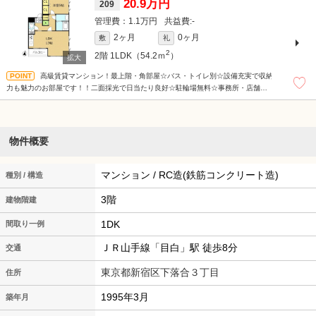
20.9万円
209
1.1万円
-
2ヶ月
0ヶ月
敷
礼
2
2階
1LDK（54.2ｍ
）
高級賃貸マンション！最上階・角部屋☆バス・トイレ別☆設備充実で収納
力も魅力のお部屋です！！二面採光で日当たり良好☆駐輪場無料☆事務所・店舗利
用可(店舗の場合要相談)☆
物件概要
マンション / RC造(鉄筋コンクリート造)
種別 / 構造
3階
建物階建
1DK
間取り一例
ＪＲ山手線「目白」駅 徒歩8分
交通
東京都新宿区下落合３丁目
住所
1995年3月
築年月