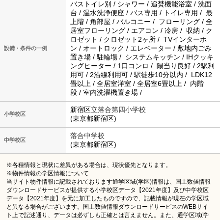
バストイレ別 / シャワー / 追焚機能浴室 / 洗面
台 / 温水洗浄便座 / バス専用 / トイレ専用 / 最
上階 / 角部屋 / バルコニー / フローリング / 全
居室フローリング / エアコン / 冷房 / 収納 / ク
ロゼット / クロゼット2ヶ所 / TVインターホ
ン / オートロック / エレベーター / 敷地内ごみ
設備・条件の一例
置き場 / 駐輪場 / システムキッチン / IHクッキ
ングヒーター / 1口コンロ / 陽当り良好 / 2駅利
用可 / 2沿線利用可 / 駅徒歩10分以内 / LDK12
畳以上 / 全居室洋室 / 全居室6畳以上 / 内階
段 / 室内洗濯機置き場 /
新宿区立
落合第四小学校
小学校区
(東京都新宿区)
落合中学校
中学校区
(東京都新宿区)
※各種情報と現状に差異がある場合は、現状優先となります。
※物件情報の学区情報について
当サイト物件情報に記載されております通学区域(学区)情報は、国土数値情報
ダウンロードサービスが提供する小学校区データ【2021年度】及び中学校区
データ【2021年度】を元に加工したものですので、記載情報が現在の学区域
と異なる場合がございます。国土数値情報ダウンロードサービスのWEBサイ
ト上で記述通り、データは必ずしも正確とは言えません。また、通学区域(学