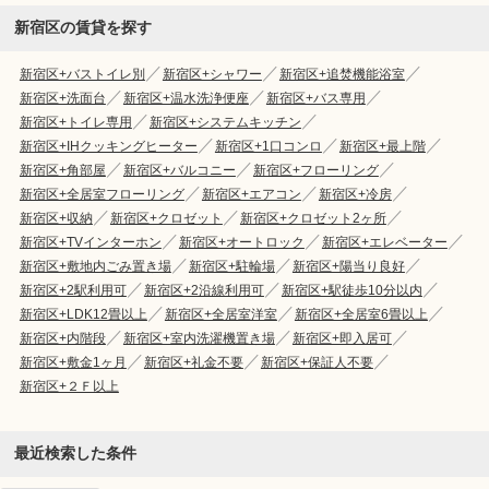
新宿区の賃貸を探す
新宿区+バストイレ別
新宿区+シャワー
新宿区+追焚機能浴室
新宿区+洗面台
新宿区+温水洗浄便座
新宿区+バス専用
新宿区+トイレ専用
新宿区+システムキッチン
新宿区+IHクッキングヒーター
新宿区+1口コンロ
新宿区+最上階
新宿区+角部屋
新宿区+バルコニー
新宿区+フローリング
新宿区+全居室フローリング
新宿区+エアコン
新宿区+冷房
新宿区+収納
新宿区+クロゼット
新宿区+クロゼット2ヶ所
新宿区+TVインターホン
新宿区+オートロック
新宿区+エレベーター
新宿区+敷地内ごみ置き場
新宿区+駐輪場
新宿区+陽当り良好
新宿区+2駅利用可
新宿区+2沿線利用可
新宿区+駅徒歩10分以内
新宿区+LDK12畳以上
新宿区+全居室洋室
新宿区+全居室6畳以上
新宿区+内階段
新宿区+室内洗濯機置き場
新宿区+即入居可
新宿区+敷金1ヶ月
新宿区+礼金不要
新宿区+保証人不要
新宿区+２Ｆ以上
最近検索した条件