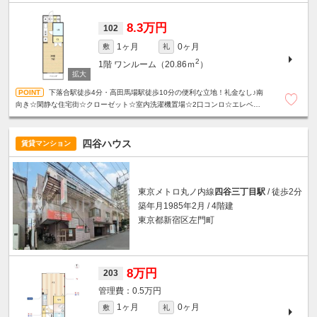
8.3万円
102
1ヶ月
0ヶ月
敷
礼
2
1階
ワンルーム（20.86ｍ
）
下落合駅徒歩4分・高田馬場駅徒歩10分の便利な立地！礼金なし♪南
向き☆閑静な住宅街☆クローゼット☆室内洗濯機置場☆2口コンロ☆エレベータ
ー☆駐輪場あり☆
四谷ハウス
賃貸マンション
東京メトロ丸ノ内線
四谷三丁目駅
/ 徒歩2分
築年月1985年2月 / 4階建
東京都新宿区左門町
8万円
203
0.5万円
1ヶ月
0ヶ月
敷
礼