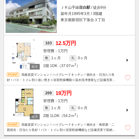
ＪＲ山手線
目白駅
/ 徒歩9分
築年月1995年3月 / 3階建
東京都新宿区下落合３丁目
12.5万円
103
1万円
1ヶ月
0ヶ月
敷
礼
2
1階
1DK（37.07ｍ
）
高級賃貸マンション！ハイグレードキッチン！南向き・日当たり良
好！バス・トイレ別☆追い焚き☆浴室乾燥機能☆温水洗浄便座など設備充実で
収納力も魅力のお部屋です！駐輪場無料☆
19万円
209
1万円
1ヶ月
0ヶ月
敷
礼
2
2階
1LDK（54.2ｍ
）
高級賃貸マンション！ハイグレードキッチン！南向き・角部屋・二
面採光・日当たり良好！バス・トイレ別☆浴室乾燥機能など設備充実で収納力
も魅力のお部！駐輪場無料☆