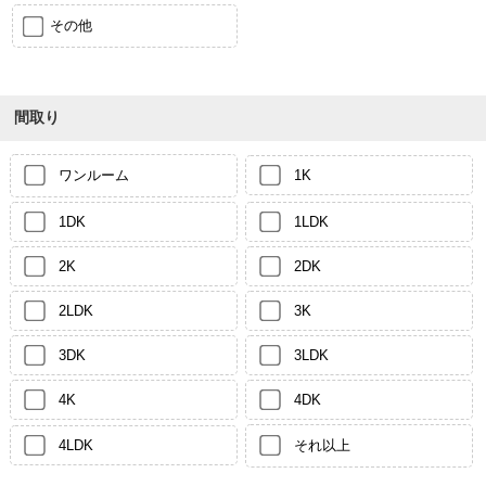
その他
間取り
ワンルーム
1K
1DK
1LDK
2K
2DK
2LDK
3K
3DK
3LDK
4K
4DK
4LDK
それ以上