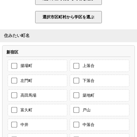
住みたい町名
新宿区
揚場町
上落合
左門町
下落合
高田馬場
築地町
富久町
戸山
中井
中落合