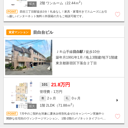
2
2階
ワンルーム（22.44ｍ
）
四谷三丁目駅徒歩2分！礼金なし！家具・家電付きでスムーズにお引
っ越し♪インターネット無料☆外国籍の方もご相談可能です。
目白台ビル
賃貸マンション
ＪＲ山手線
目白駅
/ 徒歩10分
築年月1991年1月 / 地上3階建/地下1階建
東京都新宿区下落合２丁目
21.8万円
101
1万円
2ヶ月
0ヶ月
敷
礼
2
1階
2LDK（71.88ｍ
）
7月中のご契約を対象に夏休み特別礼金ゼロキャンペーン実施中☆
閑静な住宅街のヴィンテージマンション。 1階-2階のメゾネットタイプ☆ペッ
ト相談可☆