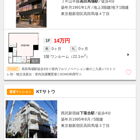
ＪＲ山手線
高田馬場駅
/ 徒歩4分
築年月1991年1月 / 地上3階建/地下1階建
東京都新宿区高田馬場４丁目
14万円
1F
0ヶ月
0ヶ月
敷
礼
2
1階
ワンルーム（22.1ｍ
）
高田馬場駅徒歩3分☆室内フルリノベーション後のご入居♪バストイ
レ別・独立洗面台・室内洗濯機置場☆SOHO利用可☆
KTサトウ
賃貸マンション
西武新宿線
下落合駅
/ 徒歩4分
築年月1995年8月 / 5階建
東京都新宿区高田馬場３丁目