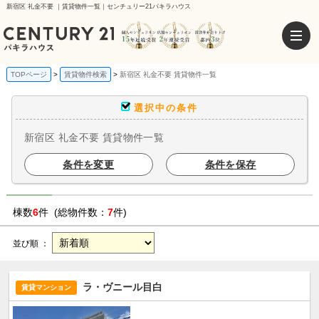
新宿区 礼金不要 ｜賃貸物件一覧｜センチュリー21パキラハウス
TOPページ
賃貸物件検索
新宿区 礼金不要 賃貸物件一覧
選択中の条件
新宿区 礼金不要 賃貸物件一覧
条件を変更
条件を保存
棟数
6
件 (総物件数：
7
件)
並び順 ：
ラ・ヴニール目白
賃貸マンション