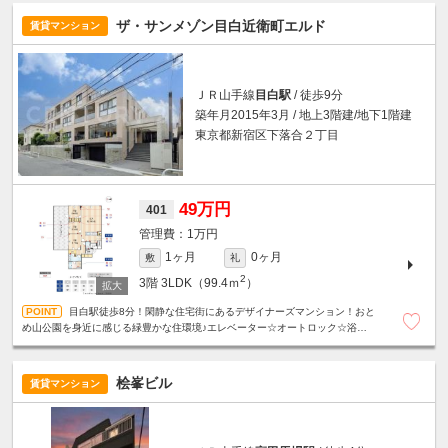
ザ・サンメゾン目白近衛町エルド
賃貸マンション
ＪＲ山手線
目白駅
/ 徒歩9分
築年月2015年3月 / 地上3階建/地下1階建
東京都新宿区下落合２丁目
49万円
401
1万円
1ヶ月
0ヶ月
敷
礼
2
3階
3LDK（99.4ｍ
）
目白駅徒歩8分！閑静な住宅街にあるデザイナーズマンション！おと
め山公園を身近に感じる緑豊かな住環境♪エレベーター☆オートロック☆浴室乾
燥機☆追い炊き機能☆温水洗浄便座☆ウォークインクローゼット☆
桧峯ビル
賃貸マンション