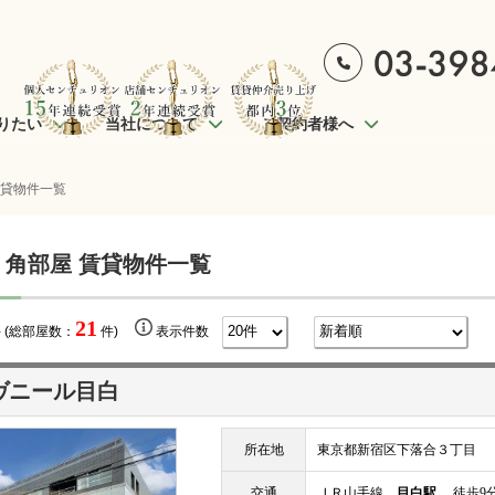
りたい
当社について
ご契約者様へ
賃貸物件一覧
 角部屋 賃貸物件一覧
21
 (総部屋数：
件)
表示件数
ヴニール目白
所在地
東京都新宿区下落合３丁目
交通
ＪＲ山手線
目白駅
徒歩9