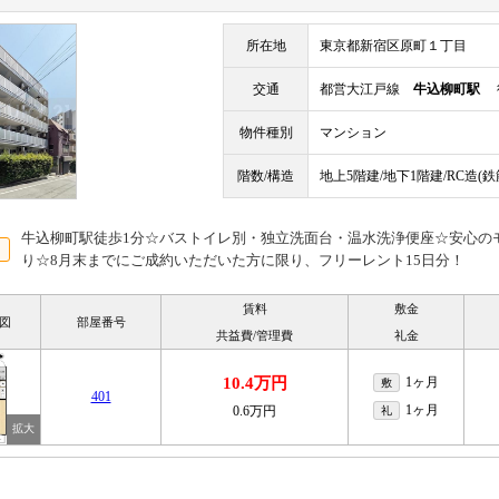
所在地
東京都新宿区原町１丁目
交通
都営大江戸線
牛込柳町駅
徒
物件種別
マンション
階数/構造
地上5階建/地下1階建/RC造(
牛込柳町駅徒歩1分☆バストイレ別・独立洗面台・温水洗浄便座☆安心の
り☆8月末までにご成約いただいた方に限り、フリーレント15日分！
賃料
敷金
図
部屋番号
共益費/管理費
礼金
10.4万円
1ヶ月
敷
401
1ヶ月
0.6万円
礼