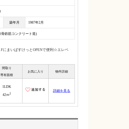
分
築年月
1987年2月
(鉄骨鉄筋コンクリート造)
FにまいばすけっとOPENで便利☆エレベ
間取り
お気に入り
物件詳細
専有面積
1LDK
詳細を見る
2
42ｍ