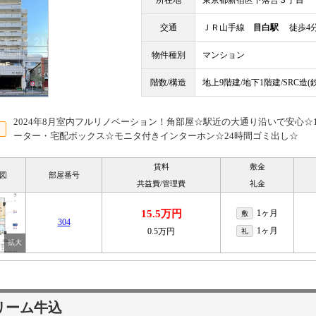
所在地
東京都新宿区下落合３丁目
交通
ＪＲ山手線
目白駅
徒歩4
物件種別
マンション
階数/構造
地上9階建/地下1階建/SRC造
2024年8月室内フルリノベーション！角部屋☆駅近の大通り沿いで安心☆1
ーター・宅配ボックス☆モニタ付きインターホン☆24時間ゴミ出し☆
賃料
敷金
図
部屋番号
共益費/管理費
礼金
15.5万円
1ヶ月
敷
304
1ヶ月
0.5万円
礼
リーム牛込