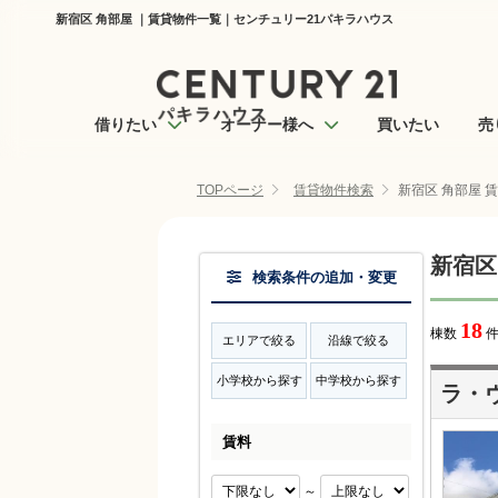
新宿区 角部屋 ｜賃貸物件一覧｜センチュリー21パキラハウス
借りたい
オーナー様へ
買いたい
売
TOPページ
賃貸物件検索
新宿区 角部屋 
新宿区
検索条件の追加・変更
18
棟数
件
エリアで絞る
沿線で絞る
小学校から探す
中学校から探す
ラ・
賃料
～