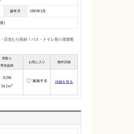
築年月
1995年3月
造)
・日当たり良好！バス・トイレ別☆浴室乾
間取り
お気に入り
物件詳細
専有面積
1LDK
詳細を見る
2
54.2ｍ