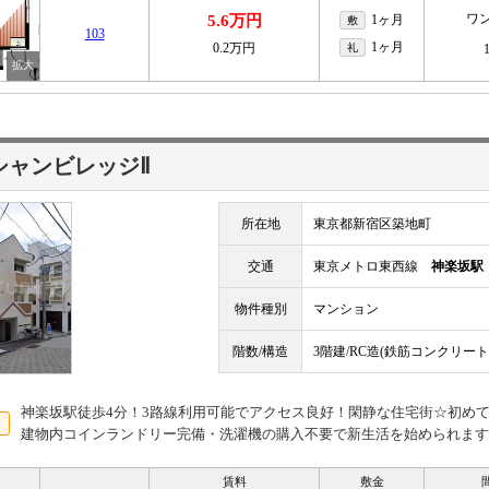
ワ
5.6万円
1ヶ月
敷
103
1ヶ月
0.2万円
礼
シャンビレッジⅡ
所在地
東京都新宿区築地町
交通
東京メトロ東西線
神楽坂駅
物件種別
マンション
階数/構造
3階建/RC造(鉄筋コンクリート
神楽坂駅徒歩4分！3路線利用可能でアクセス良好！閑静な住宅街☆初め
建物内コインランドリー完備・洗濯機の購入不要で新生活を始められます
賃料
敷金