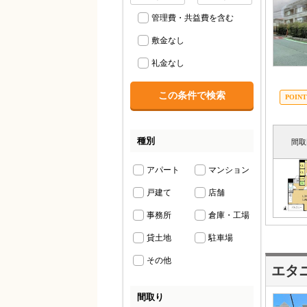
管理費・共益費を含む
敷金なし
礼金なし
種別
間取
アパート
マンション
戸建て
店舗
事務所
倉庫・工場
貸土地
駐車場
その他
エタ
間取り