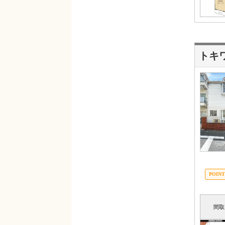
トキ
間取