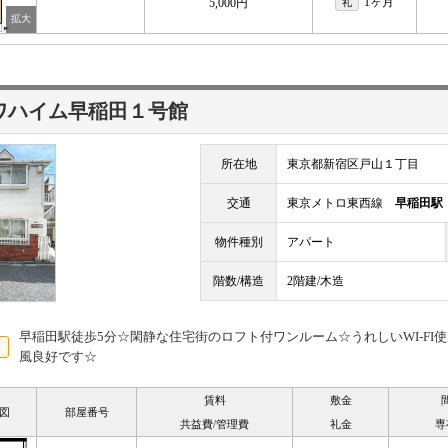
1ヶ月
5,000円
礼
ワハイム早稲田１号館
所在地
東京都新宿区戸山１丁目
交通
東京メトロ東西線
早稲田駅
物件種別
アパート
階数/構造
2階建/木造
早稲田駅徒歩5分☆閑静な住宅街のロフト付ワンルーム☆うれしいWI-F
風良好です☆
賃料
敷金
図
部屋番号
共益費/管理費
礼金
専