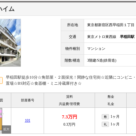
ハイム
所在地
東京都新宿区西早稲田１丁目
交通
東京メトロ東西線
早稲田駅
物件種別
マンション
階数/構造
3階建/S造(鉄骨造)
早稲田駅徒歩10分☆角部屋・２面採光！閑静な住宅街☆近隣にコンビニ
置場☆BS対応☆食器棚・ミニ冷蔵庫付き☆
賃料
敷金
図
部屋番号
共益費/管理費
礼金
7.3万円
1ヶ月
敷
101
1ヶ月
0.3万円
礼