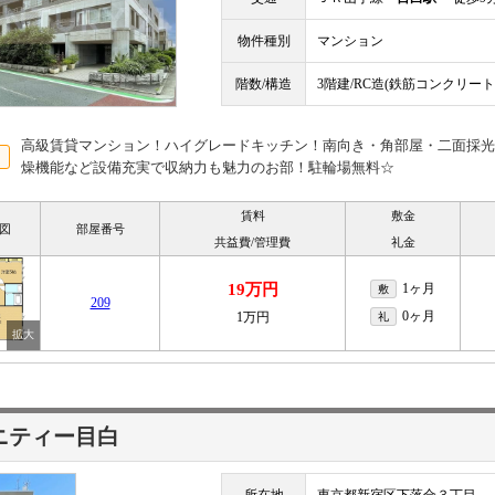
物件種別
マンション
階数/構造
3階建/RC造(鉄筋コンクリート
高級賃貸マンション！ハイグレードキッチン！南向き・角部屋・二面採光
燥機能など設備充実で収納力も魅力のお部！駐輪場無料☆
賃料
敷金
図
部屋番号
共益費/管理費
礼金
19万円
1ヶ月
敷
209
0ヶ月
1万円
礼
ニティー目白