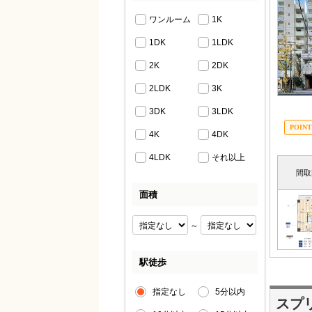
ワンルーム
1K
1DK
1LDK
2K
2DK
2LDK
3K
3DK
3LDK
4K
4DK
4LDK
それ以上
間取
面積
～
駅徒歩
指定なし
5分以内
スプ