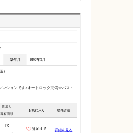
分
築年月
1997年3月
造)
マンションです♪オートロック完備☆バス・
間取り
お気に入り
物件詳細
専有面積
1K
詳細を見る
2