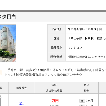
スタ目白
所在地
東京都新宿区下落合３丁目
交通
ＪＲ山手線
目白駅
徒歩3
物件種別
マンション
階数/構造
4階建/RC造(鉄筋コンクリート
山手線目白駅、徒歩3分！角部屋！外観タイル張り・清潔感のある綺麗な
トイレ別☆室内洗濯機置場☆フレッツ光☆BSアンテナ☆
賃料
敷金
図
部屋番号
共益費/管理費
礼金
9万円
1ヶ月
敷
201