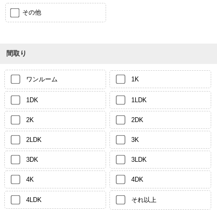
その他
間取り
ワンルーム
1K
1DK
1LDK
2K
2DK
2LDK
3K
3DK
3LDK
4K
4DK
4LDK
それ以上