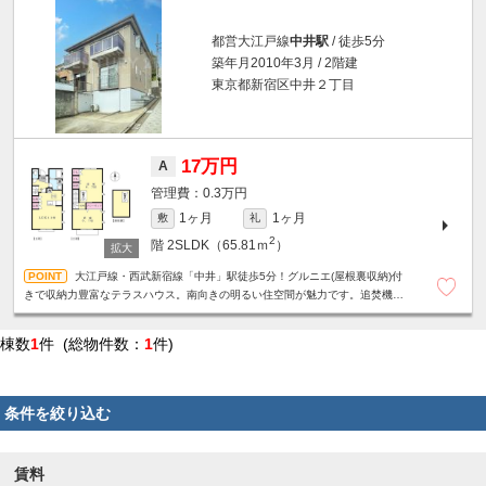
都営大江戸線
中井駅
/ 徒歩5分
築年月2010年3月 / 2階建
東京都新宿区中井２丁目
17万円
A
0.3万円
1ヶ月
1ヶ月
敷
礼
2
階
2SLDK（65.81ｍ
）
大江戸線・西武新宿線「中井」駅徒歩5分！グルニエ(屋根裏収納)付
きで収納力豊富なテラスハウス。南向きの明るい住空間が魅力です。追焚機能
付き浴室☆対面式キッチン☆エアコン3基設置など設備充実。
棟数
1
件 (総物件数：
1
件)
条件を絞り込む
賃料