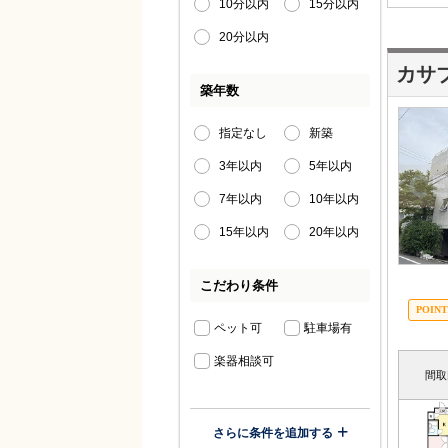
10分以内
15分以内
20分以内
カサ
築年数
指定なし
新築
3年以内
5年以内
7年以内
10年以内
15年以内
20年以内
こだわり条件
ペット可
駐車場有
楽器相談可
間取
さらに条件を追加する