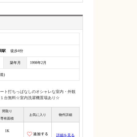
田駅
徒歩4分
築年月
1998年2月
造)
ート打ちっぱなしのオシャレな室内・外観
１台無料☆室内洗濯機置場あり☆
間取り
お気に入り
物件詳細
専有面積
1K
詳細を見る