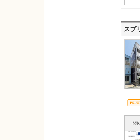
スプ
間取