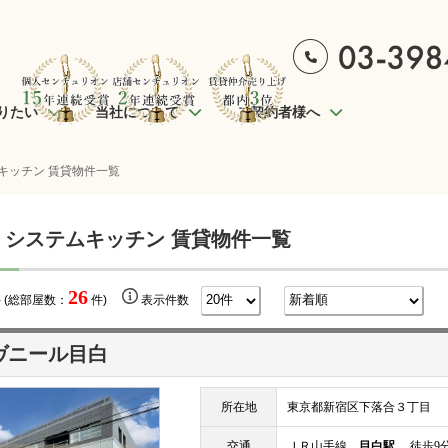
りたい
当社について
ご契約者様へ
キッチン 賃貸物件一覧
 システムキッチン 賃貸物件一覧
26
 (総部屋数：
件)
表示件数
ヴニール目白
所在地
東京都新宿区下落合３丁目
交通
ＪＲ山手線
目白駅
徒歩9