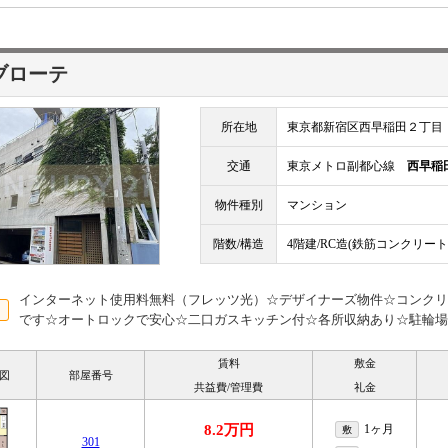
ブローテ
所在地
東京都新宿区西早稲田２丁目
交通
東京メトロ副都心線
西早稲
物件種別
マンション
階数/構造
4階建/RC造(鉄筋コンクリート
インターネット使用料無料（フレッツ光）☆デザイナーズ物件☆コンクリ
です☆オートロックで安心☆二口ガスキッチン付☆各所収納あり☆駐輪場
賃料
敷金
図
部屋番号
共益費/管理費
礼金
8.2万円
1ヶ月
敷
301