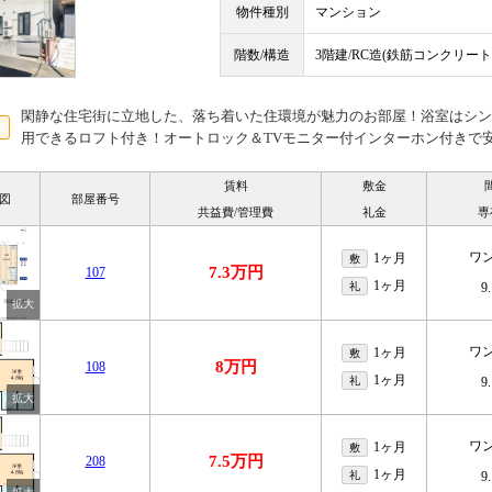
物件種別
マンション
階数/構造
3階建/RC造(鉄筋コンクリート
閑静な住宅街に立地した、落ち着いた住環境が魅力のお部屋！浴室はシン
用できるロフト付き！オートロック＆TVモニター付インターホン付きで安
賃料
敷金
図
部屋番号
共益費/管理費
礼金
専
ワ
1ヶ月
敷
7.3万円
107
1ヶ月
礼
9
ワ
1ヶ月
敷
8万円
108
1ヶ月
礼
9
ワ
1ヶ月
敷
7.5万円
208
1ヶ月
礼
9