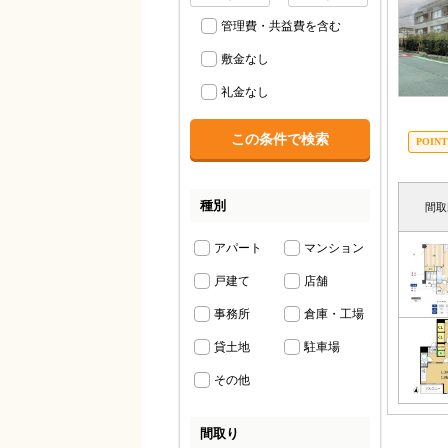
管理費・共益費を含む
敷金なし
礼金なし
種別
間取
アパート
マンション
戸建て
店舗
事務所
倉庫・工場
貸土地
駐車場
その他
間取り