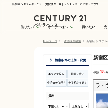
新宿区 システムキッチン ｜賃貸物件一覧｜センチュリー21パキラハウス
借りたい
オーナー様へ
買いたい
売
TOPページ
賃貸物件検索
新宿区 システム
新宿区
検索条件の追加・変更
18
棟数
件
エリアで絞る
沿線で絞る
小学校から探す
中学校から探す
ラ・
賃料
～