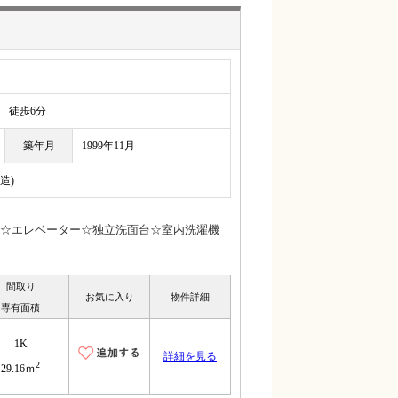
徒歩6分
築年月
1999年11月
造)
☆エレベーター☆独立洗面台☆室内洗濯機
間取り
お気に入り
物件詳細
専有面積
1K
詳細を見る
2
29.16ｍ