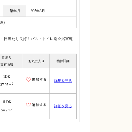
築年月
1995年3月
造)
・日当たり良好！バス・トイレ別☆浴室乾
間取り
お気に入り
物件詳細
専有面積
1DK
詳細を見る
2
37.07ｍ
1LDK
詳細を見る
2
54.2ｍ