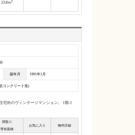
2
23.8ｍ
分
築年月
1991年1月
鉄筋コンクリート造)
宅街のヴィンテージマンション。 1階-2
間取り
お気に入り
物件詳細
専有面積