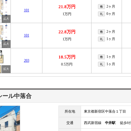
21.8万円
2ヶ月
敷
101
0ヶ月
1万円
礼
22.8万円
2ヶ月
敷
101
1ヶ月
1万円
礼
18.5万円
1ヶ月
敷
203
1ヶ月
0.5万円
礼
シール中落合
所在地
東京都新宿区中落合１丁目
交通
西武新宿線
中井駅
徒歩6