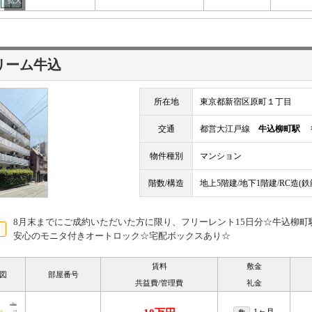
リーム牛込
所在地
東京都新宿区原町１丁目
交通
都営大江戸線
牛込柳町駅
徒
物件種別
マンション
階数/構造
地上5階建/地下1階建/RC造(
8月末までにご成約いただいた方に限り、フリーレント15日分☆牛込柳町
安心のモニタ付きオートロック☆宅配ボックスあり☆
賃料
敷金
図
部屋番号
共益費/管理費
礼金