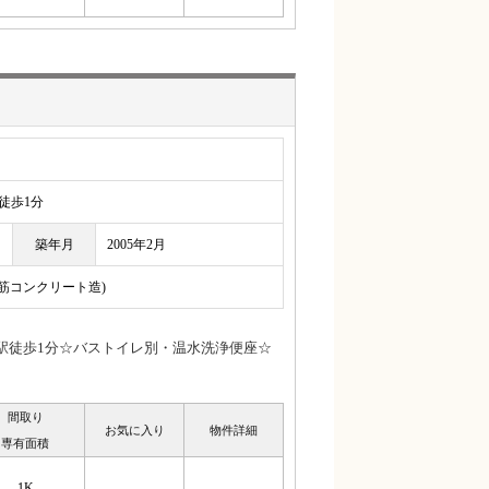
歩1分
築年月
2005年2月
鉄筋コンクリート造)
駅徒歩1分☆バストイレ別・温水洗浄便座☆
間取り
お気に入り
物件詳細
専有面積
1K