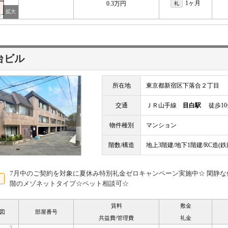
1ヶ月
0.3万円
礼
台ビル
所在地
東京都新宿区下落合２丁目
交通
ＪＲ山手線
目白駅
徒歩10
物件種別
マンション
階数/構造
地上3階建/地下1階建/RC造(
7月中のご契約を対象に夏休み特別礼金ゼロキャンペーン実施中☆ 閑静な住
階のメゾネットタイプ☆ペット相談可☆
賃料
敷金
図
部屋番号
共益費/管理費
礼金