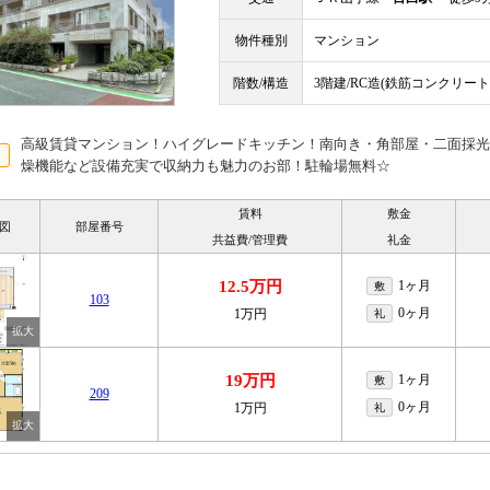
物件種別
マンション
階数/構造
3階建/RC造(鉄筋コンクリート
高級賃貸マンション！ハイグレードキッチン！南向き・角部屋・二面採光
燥機能など設備充実で収納力も魅力のお部！駐輪場無料☆
賃料
敷金
図
部屋番号
共益費/管理費
礼金
12.5万円
1ヶ月
敷
103
0ヶ月
1万円
礼
19万円
1ヶ月
敷
209
0ヶ月
1万円
礼