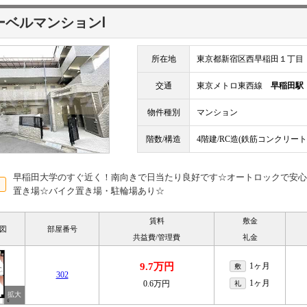
ーベルマンションⅠ
所在地
東京都新宿区西早稲田１丁目
交通
東京メトロ東西線
早稲田駅
物件種別
マンション
階数/構造
4階建/RC造(鉄筋コンクリート
早稲田大学のすぐ近く！南向きで日当たり良好です☆オートロックで安心
置き場☆バイク置き場・駐輪場あり☆
賃料
敷金
図
部屋番号
共益費/管理費
礼金
9.7万円
1ヶ月
敷
302
1ヶ月
0.6万円
礼