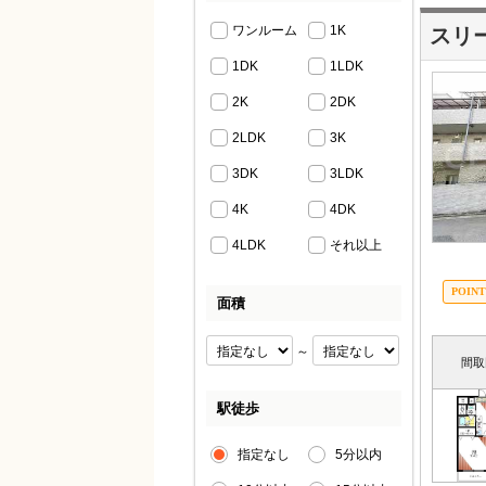
ワンルーム
1K
スリ
1DK
1LDK
2K
2DK
2LDK
3K
3DK
3LDK
4K
4DK
4LDK
それ以上
面積
～
間取
駅徒歩
指定なし
5分以内